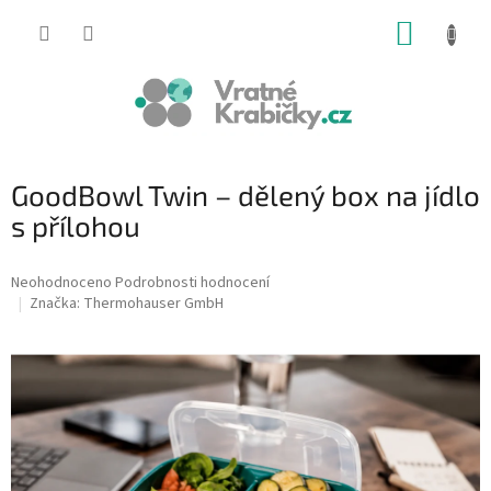
Přejít
NÁKUP
na
obsah
KOŠÍK
GoodBowl Twin – dělený box na jídlo
s přílohou
Průměrné
Neohodnoceno
Podrobnosti hodnocení
hodnocení
Značka:
Thermohauser GmbH
produktu
je
0,0
z
5
hvězdiček.