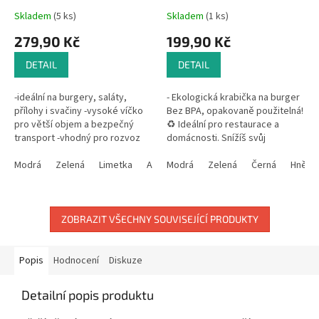
Skladem
(5 ks)
Skladem
(1 ks)
279,90 Kč
199,90 Kč
DETAIL
DETAIL
-ideální na burgery, saláty,
- Ekologická krabička na burger
přílohy i svačiny -vysoké víčko
Bez BPA, opakovaně použitelná!
pro větší objem a bezpečný
♻️ Ideální pro restaurace a
transport -vhodný pro rozvoz
domácnosti. Snížíš svůj
jídel, catering i takeaway -
ekologický otisk! - ♻️
použitelný v mikrovlnce i...
Modrá
Zelená
Limetka
Antracit
Opakovatelná krabička na
Modrá
Béžová
Zelená
Černá
Hnědá
burger z...
ZOBRAZIT VŠECHNY SOUVISEJÍCÍ PRODUKTY
Popis
Hodnocení
Diskuze
Detailní popis produktu