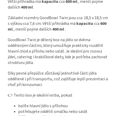
Větší přihrádka má
kapacitu
cca
600 ml
, menší pojme
dalších
400 ml
.
Základní rozměry GoodBowl Twin jsou cca. 18,5 x 18,5 cm
s výškou cca 7,6 cm.
Větší přihrádka má
kapacitu
cca
600
ml
, menší pojme dalších
400 ml
.
GoodBowl Twin je dělený box na jídlo se dvěma
oddělenými částmi, který umožňuje prakticky rozdělit
hlavní chod a přílohu nebo salát. Je ideální pro rozvoz
jídel, catering i krabičkové diety, kde je potřeba zachovat
strukturu jídla.
Díky pevné přepážce zůstávají jednotlivé části jídla
oddělené i při transportu, což zajišťuje lepší prezentaci a
chuť při konzumaci.
👉 Tento box je ideální volba, pokud:
balíte hlavní jídlo s přílohou
potřebujete oddělit omáčku nebo salát