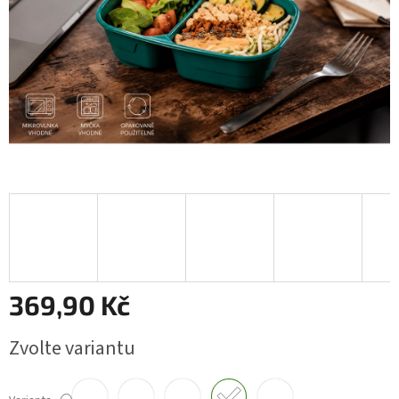
369,90 Kč
Měrná
Zvolte variantu
cena: