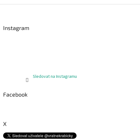
Z
á
p
a
Instagram
t
í
Sledovat na Instagramu
Facebook
X