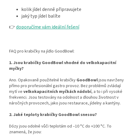
kolik jídel denně připravujete
jaký typ jídel balíte
👉
doporučíme vám ideální řešení
FAQ pro krabičky na jídlo GoodBowl:
1. Jsou krabičky GoodBowl vhodné do velkokapacitní
myčky?
Ano. Opakovaně použitelné krabičky
GoodBowl
jsou navrženy
přímo pro profesionální gastro provoz. Bez problémů zvládají
mytí ve
velkokapacitních myčkách nádobí
, a to i při vysoké
frekvenci. Jsou testovány na odolnost a dlouhou životnost v
náročných provozech, jako jsou restaurace, jídelny a kantýny.
2. Jaké teploty krabičky GoodBowl snesou?
Dózy jsou odolné vůči teplotám od –10 °C do +100 °C. To
znamená, že jsou: