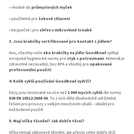
•
vhodné do
průmyslových myček
•
použitelné pro
šokové chlazení
•
bezpečné i pro
ohřev v mikrovlnné troubě
3. Jsou krabičky certifikované pro kontakt s jídlem?
Ano, všechny naše
eko krabičky na jídlo GoodBowl
splňují
evropské hygienické normy pro
styk s potravinami
. Materiál je
zdravotně nezávadný, bez BPA a vhodný pro
opakované
profesionální použití
.
4. Kolik cyklů používání GoodBowl vydrží?
Dózy jsou testované na více než
1 000 mycích cyklů
dle normy
DIN EN 10512:2008-06
. To z nich dělá dlouhodobě udržitelné
řešení pro provozy s velkým množstvím obalů – ideální pro
každodenní použití.
5. Mají víčka těsnění? Jak dobře těsní?
Víčka nemají silikonové těsnění, ale přesto velmi dobře drží.