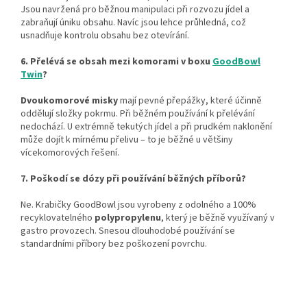
Jsou navržená pro běžnou manipulaci při rozvozu jídel a
zabraňují úniku obsahu. Navíc jsou lehce průhledná, což
usnadňuje kontrolu obsahu bez otevírání.
6. Přelévá se obsah mezi komorami v boxu
GoodBowl
Twin
?
Dvoukomorové misky
mají pevné přepážky, které účinně
oddělují složky pokrmu. Při běžném používání k přelévání
nedochází. U extrémně tekutých jídel a při prudkém naklonění
může dojít k mírnému přelivu – to je běžné u většiny
vícekomorových řešení.
7. Poškodí se dózy při používání běžných příborů?
Ne. Krabičky GoodBowl jsou vyrobeny z odolného a 100%
recyklovatelného
polypropylenu
, který je běžně využívaný v
gastro provozech. Snesou dlouhodobé používání se
standardními příbory bez poškození povrchu.