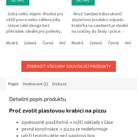
- Extra velký objem: Vhodná pro
- Nový Sandwich-Box ukončí
větší porce nebo sdílená jídla.
zbytečnou produkci odpadu. -
- Univerzální design bez
Krabička na sandwich je ideální
přihrádek: Ideální pro polévky,
na svačiny do školy i práce. -
saláty nebo hlavní chody....
Jedná se o udržitelnou
Modrá
Zelená
Černá
Hnědá
alternativu k jednorázovému...
Modrá
Růžová
Zelená
Černá
Hnědá
ZOBRAZIT VŠECHNY SOUVISEJÍCÍ PRODUKTY
Popis
Hodnocení (1)
Diskuze
Detailní popis produktu
Proč zvolit plastovou krabici na pizzu
opakovaně použitelná → nižší náklady v čase
pevná konstrukce → pizza se nedeformuje
udrží teplotu déle než papírový box