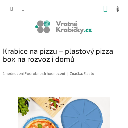
Přejít
NÁKUP
na
obsah
KOŠÍK
Krabice na pizzu – plastový pizza
box na rozvoz i domů
Průměrné
1 hodnocení
Podrobnosti hodnocení
Značka:
Elasto
hodnocení
produktu
je
5,0
z
5
hvězdiček.