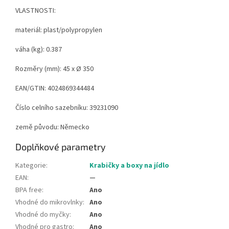
VLASTNOSTI:
materiál: plast/polypropylen
váha (kg):
0.387
Rozměry (mm):
45 x Ø 350
EAN/GTIN:
4024869344484
Číslo celního sazebníku:
39231090
země původu: Německo
Doplňkové parametry
Kategorie
:
Krabičky a boxy na jídlo
EAN
:
—
BPA free
:
Ano
Vhodné do mikrovlnky
:
Ano
Vhodné do myčky
:
Ano
Vhodné pro gastro
:
Ano