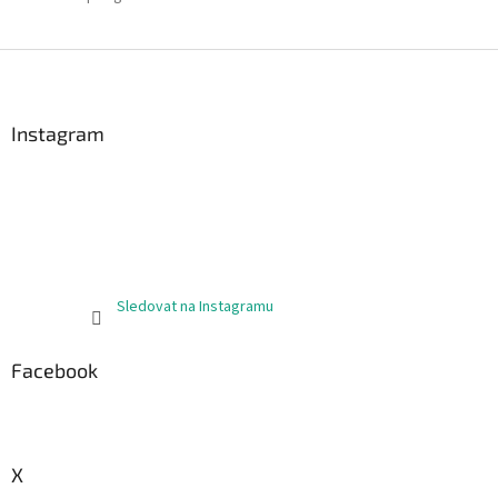
Z
á
p
a
Instagram
t
í
Sledovat na Instagramu
Facebook
X