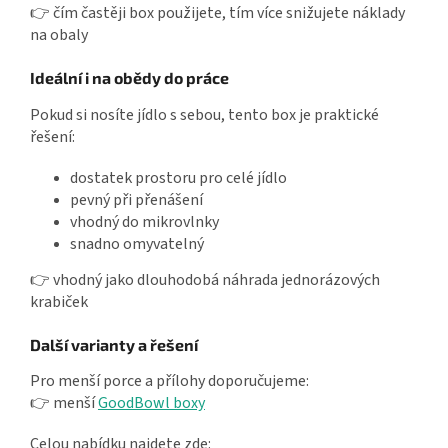
👉 čím častěji box použijete, tím více snižujete náklady
na obaly
Ideální i na obědy do práce
Pokud si nosíte jídlo s sebou, tento box je praktické
řešení:
dostatek prostoru pro celé jídlo
pevný při přenášení
vhodný do mikrovlnky
snadno omyvatelný
👉 vhodný jako dlouhodobá náhrada jednorázových
krabiček
Další varianty a řešení
Pro menší porce a přílohy doporučujeme:
👉 menší
GoodBowl boxy
Celou nabídku najdete zde: