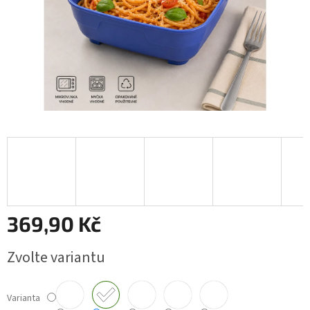
369,90 Kč
Měrná
Zvolte variantu
cena:
Varianta