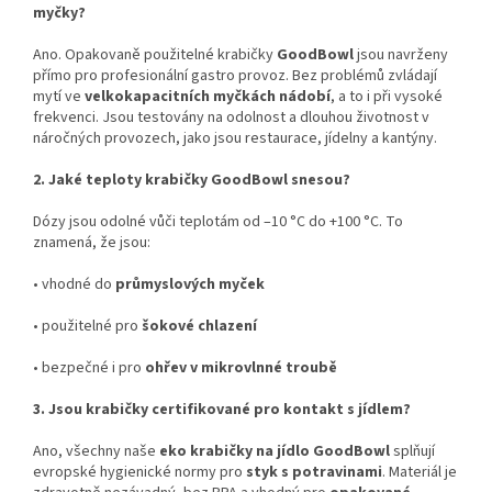
myčky?
Ano. Opakovaně použitelné krabičky
GoodBowl
jsou navrženy
přímo pro profesionální gastro provoz. Bez problémů zvládají
mytí ve
velkokapacitních myčkách nádobí
, a to i při vysoké
frekvenci. Jsou testovány na odolnost a dlouhou životnost v
náročných provozech, jako jsou restaurace, jídelny a kantýny.
2. Jaké teploty krabičky GoodBowl snesou?
Dózy jsou odolné vůči teplotám od –10 °C do +100 °C. To
znamená, že jsou:
•
vhodné do
průmyslových myček
•
použitelné pro
šokové chlazení
•
bezpečné i pro
ohřev v mikrovlnné troubě
3. Jsou krabičky certifikované pro kontakt s jídlem?
Ano, všechny naše
eko krabičky na jídlo GoodBowl
splňují
evropské hygienické normy pro
styk s potravinami
. Materiál je