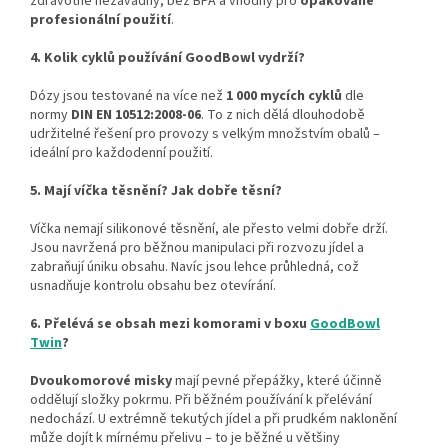
zdravotně nezávadný, bez BPA a vhodný pro
opakované
profesionální použití
.
4. Kolik cyklů používání GoodBowl vydrží?
Dózy jsou testované na více než
1 000 mycích cyklů
dle
normy
DIN EN 10512:2008-06
. To z nich dělá dlouhodobě
udržitelné řešení pro provozy s velkým množstvím obalů –
ideální pro každodenní použití.
5. Mají víčka těsnění? Jak dobře těsní?
Víčka nemají silikonové těsnění, ale přesto velmi dobře drží.
Jsou navržená pro běžnou manipulaci při rozvozu jídel a
zabraňují úniku obsahu. Navíc jsou lehce průhledná, což
usnadňuje kontrolu obsahu bez otevírání.
6. Přelévá se obsah mezi komorami v boxu
GoodBowl
Twin
?
Dvoukomorové misky
mají pevné přepážky, které účinně
oddělují složky pokrmu. Při běžném používání k přelévání
nedochází. U extrémně tekutých jídel a při prudkém naklonění
může dojít k mírnému přelivu – to je běžné u většiny