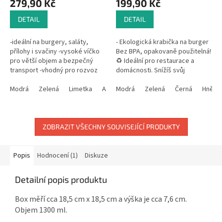
279,90 Kč
199,90 Kč
DETAIL
DETAIL
-ideální na burgery, saláty,
- Ekologická krabička na burger
přílohy i svačiny -vysoké víčko
Bez BPA, opakovaně použitelná!
pro větší objem a bezpečný
♻️ Ideální pro restaurace a
transport -vhodný pro rozvoz
domácnosti. Snížíš svůj
jídel, catering i takeaway -
ekologický otisk! - ♻️
použitelný v mikrovlnce i...
Modrá
Zelená
Limetka
Antracit
Opakovatelná krabička na
Modrá
Béžová
Zelená
Černá
Hnědá
burger z...
ZOBRAZIT VŠECHNY SOUVISEJÍCÍ PRODUKTY
Popis
Hodnocení (1)
Diskuze
Detailní popis produktu
Box měří cca 18,5 cm x 18,5 cm a výška je cca 7,6 cm.
Objem 1300 ml.