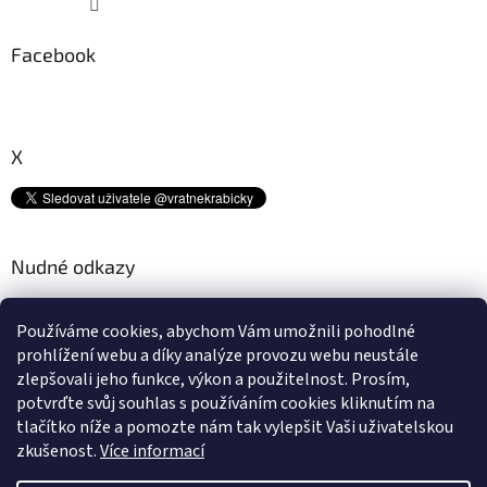
Facebook
X
Nudné odkazy
Kam s tímto odpadem? ♻
Používáme cookies, abychom Vám umožnili pohodlné
Platební metody
prohlížení webu a díky analýze provozu webu neustále
Doprava
zlepšovali jeho funkce, výkon a použitelnost.
Prosím,
Podmínky ochrany osobních údajů
potvrďte svůj souhlas s používáním cookies kliknutím na
Obchodní podmínky
tlačítko níže a pomozte nám tak vylepšit Vaši uživatelskou
zkušenost.
Více informací