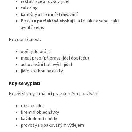
restaurace a rozvoz jídel
catering
kantýny a firemní stravování
Boxy
se perfektně stohují
, a to jak na sebe, tak i
uvnitř sebe.
Pro domácnost:
obědy do práce
meal prep (příprava jídel dopředu)
uchovávání hotových jídel
jídlo s sebou na cesty
Kdy se vyplatí
Největší smysl má při pravidelném používání:
rozvoz jídel
firemní objednávky
každodenní obědy
provozy s opakovaným výdejem