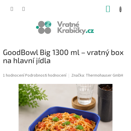
Přejít
NÁKUP
na
obsah
KOŠÍK
GoodBowl Big 1300 ml – vratný box
na hlavní jídla
Průměrné
1 hodnocení
Podrobnosti hodnocení
Značka:
Thermohauser GmbH
hodnocení
produktu
je
5,0
z
5
hvězdiček.