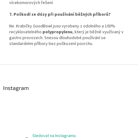
vícekomorových řešení.
7. Poškodí se dózy při používání běžných příborů?
Ne. Krabičky GoodBowl jsou vyrobeny z odolného a 100%
recyklovatelného
polypropylenu
, který je běžně využívaný v
gastro provozech. Snesou dlouhodobé používání se
standardními příbory bez poškození povrchu.
Z
á
p
a
Instagram
t
í
Sledovat na Instagramu