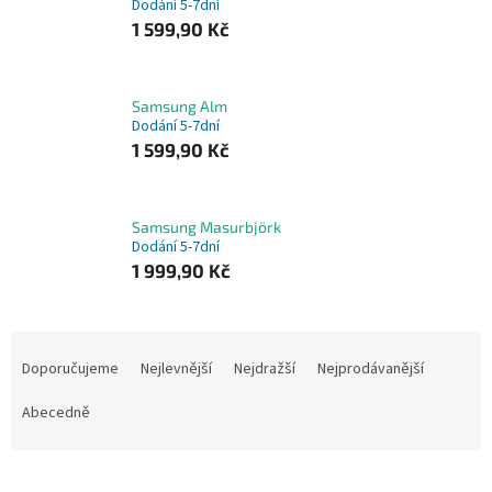
Dodání 5-7dní
1 599,90 Kč
Samsung Alm
Dodání 5-7dní
1 599,90 Kč
Samsung Masurbjörk
Dodání 5-7dní
1 999,90 Kč
Ř
a
Doporučujeme
Nejlevnější
Nejdražší
Nejprodávanější
z
e
Abecedně
n
í
p