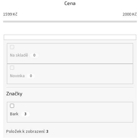
Cena
r
o
1599
Kč
2000
Kč
d
u
k
t
ů
Na skladě
0
Novinka
0
Značky
Bark
3
Položek k zobrazení:
3