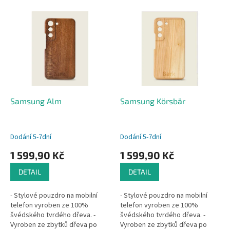
V
ý
p
i
s
p
r
o
d
Samsung Alm
Samsung Körsbär
u
k
t
Dodání 5-7dní
Dodání 5-7dní
ů
1 599,90 Kč
1 599,90 Kč
DETAIL
DETAIL
- Stylové pouzdro na mobilní
- Stylové pouzdro na mobilní
telefon vyroben ze 100%
telefon vyroben ze 100%
švédského tvrdého dřeva. -
švédského tvrdého dřeva. -
Vyroben ze zbytků dřeva po
Vyroben ze zbytků dřeva po