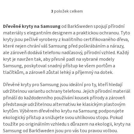
pracích lesního hospodářství.🌿
- Nárazuvzdorné dřevo díky...
3
položek celkem
O
v
l
Dřevěné kryty na Samsung
od BarkSweden spojují přírodní
á
materiály s elegantním designem a praktickou ochranou. Tyto
d
kryty jsou pečlivě vyrobeny z kvalitního certifikovaného dřeva,
a
které nejen chrání váš Samsung před poškrábáním a nárazy,
c
ale zároveň dodává telefonu nadčasový, přírodní vzhled. Každý
í
kryt je navržen tak, aby přesně padl na vybrané modely
p
r
Samsung, poskytoval snadný přístup ke všem portům a
v
tlačítkům, a zároveň zůstal lehký a příjemný na dotek.
k
y
Dřevěné kryty pro Samsung jsou ideální pro ty, kteří hledají
v
udržitelnou variantu ochrany telefonu. Jejich přírodní materiál
ý
přináší do každodenního používání kousek přírody a zároveň
p
představuje udržitelnou alternativu ke klasickým plastovým
i
s
krytům. Výběrem dřevěného krytu na Samsung podporujete
u
ekologický přístup a snižujete svou uhlíkovou stopu. Pokud
toužíte po originálním vzhledu s důrazem na ekologii, kryty na
Samsung od BarkSweden jsou pro vás tou pravou volbou.