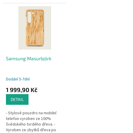
pracích lesního hospodářství.🌿
pracích lesního hospodářství.🌿
- Nárazuvzdorné dřevo díky...
- Nárazuvzdorné dřevo díky...
Samsung Masurbjörk
Dodání 5-7dní
1 999,90 Kč
DETAIL
- Stylové pouzdro na mobilní
telefon vyroben ze 100%
švédského tvrdého dřeva. -
Vyroben ze zbytků dřeva po