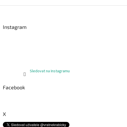
Z
á
p
a
Instagram
t
í
Sledovat na Instagramu
Facebook
X