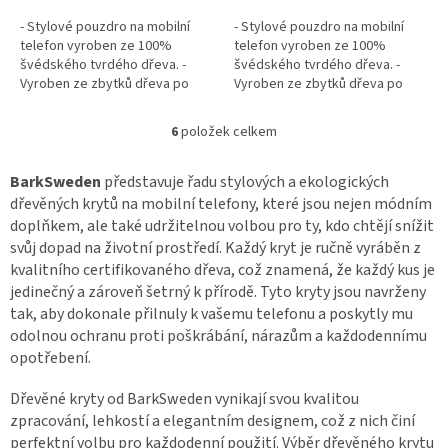
- Stylové pouzdro na mobilní
- Stylové pouzdro na mobilní
telefon vyroben ze 100%
telefon vyroben ze 100%
švédského tvrdého dřeva. -
švédského tvrdého dřeva. -
Vyroben ze zbytků dřeva po
Vyroben ze zbytků dřeva po
pracích lesního hospodářství.🌿
pracích lesního hospodářství.🌿
- Nárazuvzdorné dřevo díky...
- Nárazuvzdorné dřevo díky...
6
položek celkem
O
v
l
BarkSweden
představuje řadu stylových a ekologických
á
dřevěných krytů na mobilní telefony, které jsou nejen módním
d
doplňkem, ale také udržitelnou volbou pro ty, kdo chtějí snížit
a
svůj dopad na životní prostředí. Každý kryt je ručně vyráběn z
c
kvalitního certifikovaného dřeva, což znamená, že každý kus je
í
jedinečný a zároveň šetrný k přírodě. Tyto kryty jsou navrženy
p
r
tak, aby dokonale přilnuly k vašemu telefonu a poskytly mu
v
odolnou ochranu proti poškrábání, nárazům a každodennímu
k
opotřebení.
y
v
Dřevěné kryty od BarkSweden vynikají svou kvalitou
ý
zpracování, lehkostí a elegantním designem, což z nich činí
p
perfektní volbu pro každodenní použití. Výběr dřevěného krytu
i