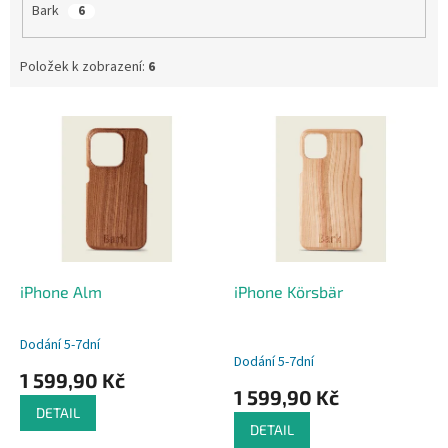
Bark
6
Položek k zobrazení:
6
V
ý
p
i
s
p
r
o
d
iPhone Alm
iPhone Körsbär
u
k
Dodání 5-7dní
Průměrné
t
Dodání 5-7dní
hodnocení
1 599,90 Kč
ů
produktu
1 599,90 Kč
je
DETAIL
5,0
DETAIL
z