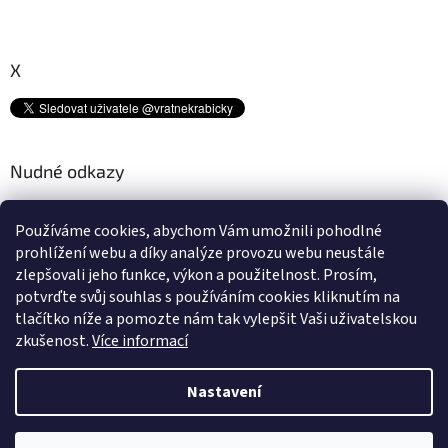
X
Nudné odkazy
Kam s tímto odpadem? ♻
Používáme cookies, abychom Vám umožnili pohodlné
Platební metody
prohlížení webu a díky analýze provozu webu neustále
Doprava
zlepšovali jeho funkce, výkon a použitelnost.
Prosím,
Podmínky ochrany osobních údajů
potvrďte svůj souhlas s používáním cookies kliknutím na
Obchodní podmínky
tlačítko níže a pomozte nám tak vylepšit Vaši uživatelskou
zkušenost.
Více informací
Nastavení
Vytvořil Shoptet