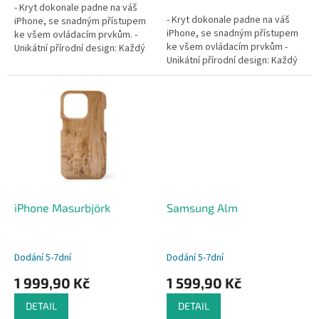
- Kryt dokonale padne na váš
5
- Kryt dokonale padne na váš
iPhone, se snadným přístupem
hvězdiček.
iPhone, se snadným přístupem
ke všem ovládacím prvkům. -
ke všem ovládacím prvkům -
Unikátní přírodní design: Každý
Unikátní přírodní design: Každý
kryt je vyroben z
kryt je vyroben z
certifikovaného dřeva s...
certifikovaného dřeva s
jedinečným...
iPhone Masurbjörk
Samsung Alm
Dodání 5-7dní
Dodání 5-7dní
1 999,90 Kč
1 599,90 Kč
DETAIL
DETAIL