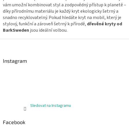
s
vám umožní kombinovat styl a zodpovědný přístup k planetě –
u
díky přírodnímu materiálu je každý kryt ekologicky šetrný a
snadno recyklovatelný. Pokud hledáte kryt na mobil, který je
stylový, funkční a zároveň šetrný k přírodě,
dřevěné kryty od
BarkSweden
jsou ideální volbou.
Z
á
p
a
Instagram
t
í
Sledovat na Instagramu
Facebook