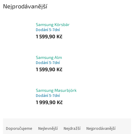
Nejprodávanější
Samsung Körsbär
Dodání 5-7dní
1 599,90 Kč
Samsung Alm
Dodání 5-7dní
1 599,90 Kč
Samsung Masurbjörk
Dodání 5-7dní
1 999,90 Kč
Ř
a
Doporučujeme
Nejlevnější
Nejdražší
Nejprodávanější