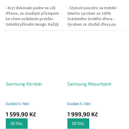
- Kryt dokonale padne na váš
- Stylové pouzdro na mobilní
iPhone, se snadným přístupem
telefon vyroben ze 100%
ke všem ovládacím prvkům -
švédského tvrdého dřeva. -
Unikátní přírodní design: Každý
Vyroben ze zbytků dřeva po
kryt je vyroben z
pracích lesního hospodářství.🌿
certifikovaného dřeva s
- Nárazuvzdorné dřevo díky...
jedinečným...
Samsung Körsbär
Samsung Masurbjörk
Dodání 5-7dní
Dodání 5-7dní
1 599,90 Kč
1 999,90 Kč
DETAIL
DETAIL