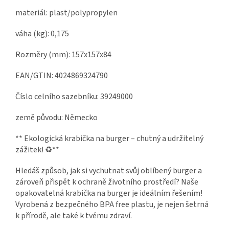
materiál: plast/polypropylen
váha (kg): 0,175
Rozměry (mm): 157x157x84
EAN/GTIN: 4024869324790
Číslo celního sazebníku: 39249000
země původu: Německo
** Ekologická krabička na burger – chutný a udržitelný
zážitek! ♻️**
Hledáš způsob, jak si vychutnat svůj oblíbený burger a
zároveň přispět k ochraně životního prostředí? Naše
opakovatelná krabička na burger je ideálním řešením!
Vyrobená z bezpečného BPA free plastu, je nejen šetrná
k přírodě, ale také k tvému zdraví.