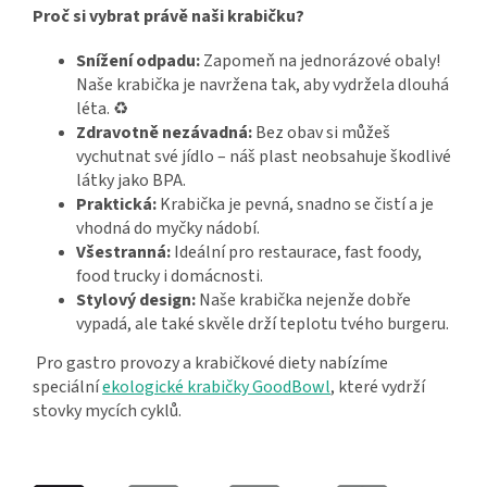
Proč si vybrat právě naši krabičku?
Snížení odpadu:
Zapomeň na jednorázové obaly!
Naše krabička je navržena tak, aby vydržela dlouhá
léta. ♻️
Zdravotně nezávadná:
Bez obav si můžeš
vychutnat své jídlo – náš plast neobsahuje škodlivé
látky jako BPA.
Praktická:
Krabička je pevná, snadno se čistí a je
vhodná do myčky nádobí.
Všestranná:
Ideální pro restaurace, fast foody,
food trucky i domácnosti.
Stylový design:
Naše krabička nejenže dobře
vypadá, ale také skvěle drží teplotu tvého burgeru.
Pro gastro provozy a krabičkové diety nabízíme
speciální
ekologické krabičky GoodBowl
, které vydrží
stovky mycích cyklů.