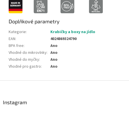
Doplňkové parametry
Kategorie
:
Krabičky a boxy na jídlo
EAN
:
4024869324790
BPA free
:
Ano
Vhodné do mikrovlnky
:
Ano
Vhodné do myčky
:
Ano
Vhodné pro gastro
:
Ano
Z
á
p
a
Instagram
t
í