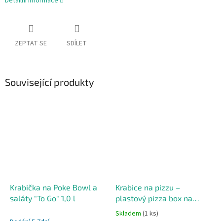
Detailní informace
ZEPTAT SE
SDÍLET
Související produkty
Krabička na Poke Bowl a
Krabice na pizzu –
saláty "To Go" 1,0 l
plastový pizza box na
rozvoz i domů
Skladem
(1 ks)
Průměrné