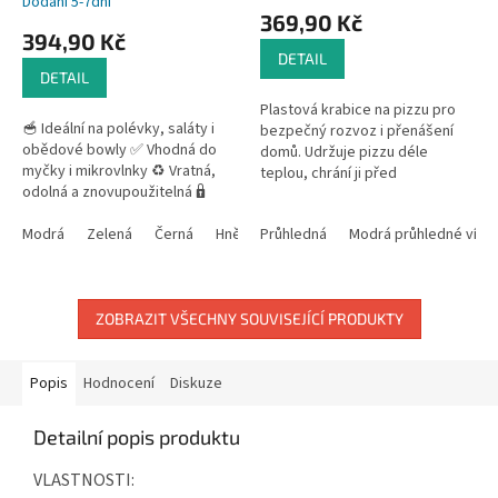
Dodání 5-7dní
hodnocení
369,90 Kč
produktu
394,90 Kč
je
DETAIL
5,0
DETAIL
z
Plastová krabice na pizzu pro
5
🥣 Ideální na polévky, saláty i
bezpečný rozvoz i přenášení
hvězdiček.
obědové bowly ✅ Vhodná do
domů. Udržuje pizzu déle
myčky i mikrovlnky ♻️ Vratná,
teplou, chrání ji před
odolná a znovupoužitelná 🔒
poškozením a umožňuje
Těsnící víčko proti rozlití 🌍
opakované použití. Ušetřete za
Skvělá pro...
Modrá
Zelená
Černá
Hnědá
Průhledná
Růžová
Modrá průhledné víko
jednorázové...
ZOBRAZIT VŠECHNY SOUVISEJÍCÍ PRODUKTY
Popis
Hodnocení
Diskuze
Detailní popis produktu
VLASTNOSTI: