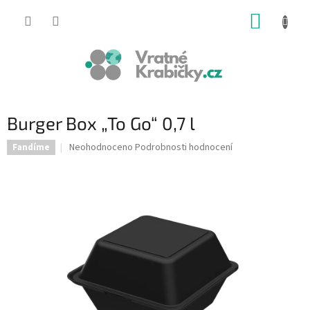
Přejít
NÁKUP
na
obsah
KOŠÍK
Burger Box „To Go“ 0,7 l
Průměrné
Neohodnoceno
Podrobnosti hodnocení
Fandíme
hodnocení
produktu
je
0,0
z
5
hvězdiček.