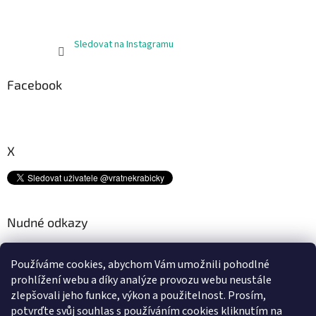
Sledovat na Instagramu
Facebook
X
Nudné odkazy
Kam s tímto odpadem? ♻
Používáme cookies, abychom Vám umožnili pohodlné
Platební metody
prohlížení webu a díky analýze provozu webu neustále
Doprava
zlepšovali jeho funkce, výkon a použitelnost.
Prosím,
Podmínky ochrany osobních údajů
potvrďte svůj souhlas s používáním cookies kliknutím na