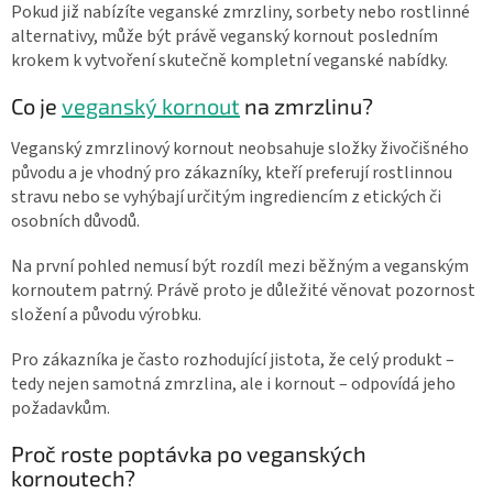
Pokud již nabízíte veganské zmrzliny, sorbety nebo rostlinné
alternativy, může být právě veganský kornout posledním
krokem k vytvoření skutečně kompletní veganské nabídky.
Co je
veganský kornout
na zmrzlinu?
Veganský zmrzlinový kornout neobsahuje složky živočišného
původu a je vhodný pro zákazníky, kteří preferují rostlinnou
stravu nebo se vyhýbají určitým ingrediencím z etických či
osobních důvodů.
Na první pohled nemusí být rozdíl mezi běžným a veganským
kornoutem patrný. Právě proto je důležité věnovat pozornost
složení a původu výrobku.
Pro zákazníka je často rozhodující jistota, že celý produkt –
tedy nejen samotná zmrzlina, ale i kornout – odpovídá jeho
požadavkům.
Proč roste poptávka po veganských
kornoutech?