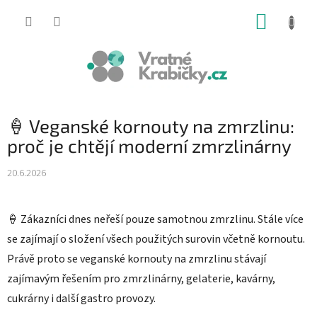
Přejít
NÁKUP
na
obsah
KOŠÍK
🍦 Veganské kornouty na zmrzlinu:
proč je chtějí moderní zmrzlinárny
20.6.2026
🍦 Zákazníci dnes neřeší pouze samotnou zmrzlinu. Stále více
se zajímají o složení všech použitých surovin včetně kornoutu.
Právě proto se veganské kornouty na zmrzlinu stávají
zajímavým řešením pro zmrzlinárny, gelaterie, kavárny,
cukrárny i další gastro provozy.