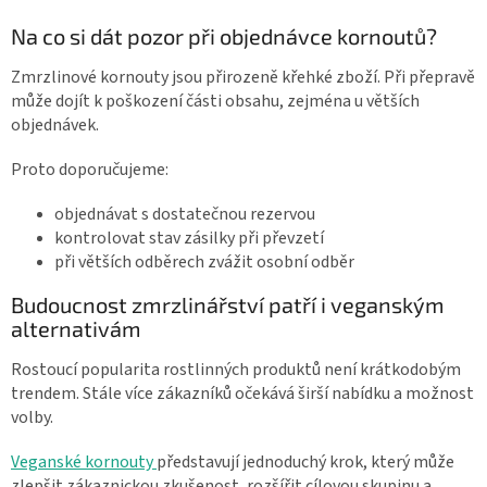
Na co si dát pozor při objednávce kornoutů?
Zmrzlinové kornouty jsou přirozeně křehké zboží. Při přepravě
může dojít k poškození části obsahu, zejména u větších
objednávek.
Proto doporučujeme:
objednávat s dostatečnou rezervou
kontrolovat stav zásilky při převzetí
při větších odběrech zvážit osobní odběr
Budoucnost zmrzlinářství patří i veganským
alternativám
Rostoucí popularita rostlinných produktů není krátkodobým
trendem. Stále více zákazníků očekává širší nabídku a možnost
volby.
Veganské kornouty
představují jednoduchý krok, který může
zlepšit zákaznickou zkušenost, rozšířit cílovou skupinu a