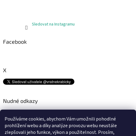
Sledovat na Instagramu
Facebook
X
Nudné odkazy
Kam s tímto odpadem? ♻
Používáme cookies, abychom Vám umožnili pohodlné
Platební metody
prohlížení webu a díky analýze provozu webu neustále
Doprava
zlepšovali jeho funkce, výkon a použitelnost.
Prosím,
Podmínky ochrany osobních údajů