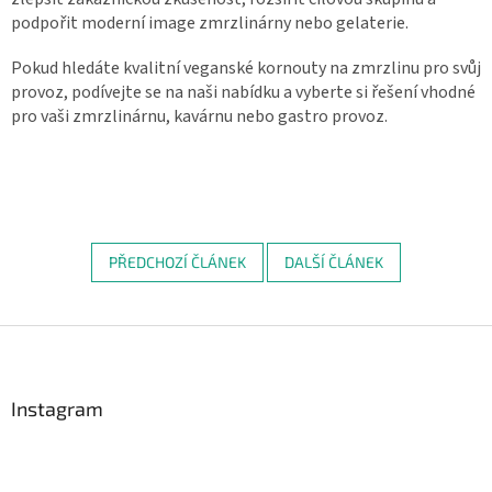
podpořit moderní image zmrzlinárny nebo gelaterie.
Pokud hledáte kvalitní veganské kornouty na zmrzlinu pro svůj
provoz, podívejte se na naši nabídku a vyberte si řešení vhodné
pro vaši zmrzlinárnu, kavárnu nebo gastro provoz.
PŘEDCHOZÍ ČLÁNEK
DALŠÍ ČLÁNEK
Z
á
p
a
Instagram
t
í