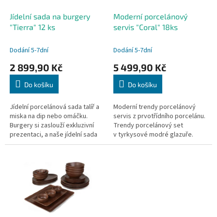
o
d
Jídelní sada na burgery
Moderní porcelánový
u
"Tierra" 12 ks
servis "Coral" 18ks
k
t
Dodání 5-7dní
Dodání 5-7dní
ů
2 899,90 Kč
5 499,90 Kč
Do košíku
Do košíku
Jídelní porcelánová sada talíř a
Moderní trendy porcelánový
miska na dip nebo omáčku.
servis z prvotřídního porcelánu.
Burgery si zaslouží exkluzivní
Trendy porcelánový set
prezentaci, a naše jídelní sada
v tyrkysové modré glazuře.
splní všechna očekávání. Každý
Velikostí ideální na snídaně nebo
kousek v sadě byl...
zákusky. Skvělá volba pro...