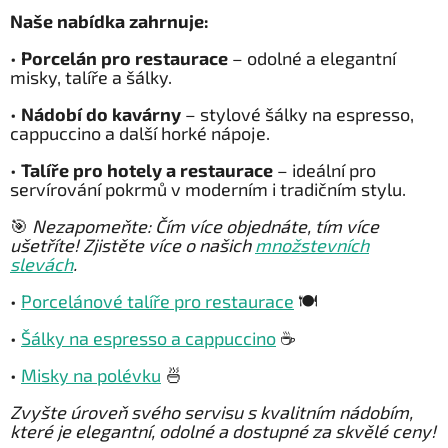
Naše nabídka zahrnuje:
•
Porcelán pro restaurace
– odolné a elegantní
misky, talíře a šálky.
•
Nádobí do kavárny
– stylové šálky na espresso,
cappuccino a další horké nápoje.
•
Talíře pro hotely a restaurace
– ideální pro
servírování pokrmů v moderním i tradičním stylu.
🎯
Nezapomeňte: Čím více objednáte, tím více
ušetříte! Zjistěte více o našich
množstevních
slevách
.
•
Porcelánové talíře pro restaurace
🍽
•
Šálky na espresso a cappuccino
☕
•
Misky na polévku
🍜
Zvyšte úroveň svého servisu s kvalitním nádobím,
které je elegantní, odolné a dostupné za skvělé ceny!