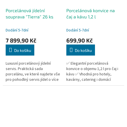
Porcelánová jídelní
Porcelánová konvice na
souprava "Tierra" 26 ks
čaj a kávu 1,2 l
Dodání 5-7dní
Dodání 5-7dní
7 899,90 Kč
699,90 Kč
Do košíku
Do košíku
Luxusní porcelánový jídelní
✅ Elegantní porcelánová
servis. Praktická sada
konvice o objemu 1,2 l pro čaj i
porcelánu, ve které najdete vše
kávu ✅ Vhodná pro hotely,
pro pohodlný servis jídel o více
kavárny, catering i domácí
chodech. Od pestrých
servírování ✅ Odolný hotelový
předkrmů po bohaté hlavní
porcelán pro každodenní
chody až po...
používání ✅...