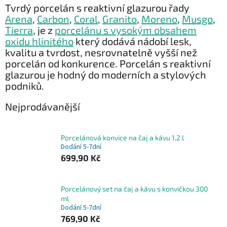
Tvrdý porcelán s reaktivní glazurou řady
Arena
,
Carbon
,
Coral
,
Granito
,
Moreno
,
Musgo
,
Tierra
, je z
porcelánu s vysokým obsahem
oxidu hlinitého
který dodává nádobí lesk,
kvalitu a tvrdost, nesrovnatelně vyšší než
porcelán od konkurence. Porcelán s reaktivní
glazurou je hodný do moderních a stylových
podniků.
Nejprodávanější
Porcelánová konvice na čaj a kávu 1,2 l
Dodání 5-7dní
699,90 Kč
Porcelánový set na čaj a kávu s konvičkou 300
ml
Dodání 5-7dní
769,90 Kč