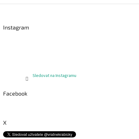
Z
á
p
a
Instagram
t
í
Sledovat na Instagramu
Facebook
X