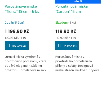
–14 %
Porcelánová miska
Porcelánová miska
"Tierra" 15 cm - 6 ks
"Carbon" 15 cm
Dodání 5-7dní
Skladem
(4 ks)
1 199,90 Kč
119,90 Kč
Měrná
Měrná
199,98 Kč / 1 ks
119,90 Kč / 1 ks
cena:
cena:
Do košíku
Do košíku
Luxusní miska vyrobená z
Porcelánová miska z
prvotřídního porcelánu, která
prvotřídního porcelánu na
dodává eleganci každému
přílohy a saláty. Designová
prostoru. Porcelánová mísa v
miska střední velikosti. Stylová
moderním stylu. Hodí se na
miska ve velmi vysoké kvalitě.
přílohy, menší saláty, hranolky
nebo...