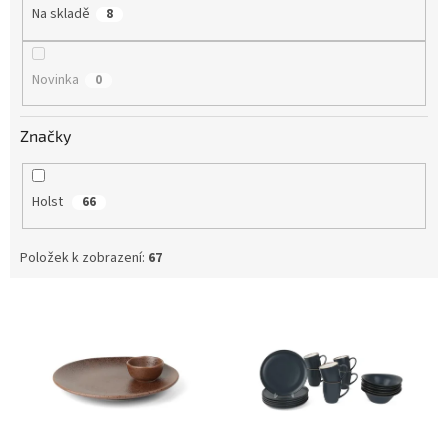
Na skladě
8
Novinka
0
Značky
Holst
66
Položek k zobrazení:
67
V
ý
p
i
s
p
r