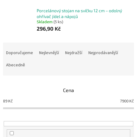
Porcelánový stojan na svíčku 12 cm – odolný
ohřívač jídel a nápojů
Skladem
(5 ks)
296,90 Kč
Ř
a
Doporučujeme
Nejlevnější
Nejdražší
Nejprodávanější
z
e
Abecedně
n
í
p
Cena
r
o
89
Kč
7900
Kč
d
u
k
t
ů