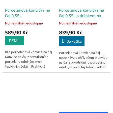
Porcelánová konvička na
Porcelánová konvička na
čaj 0,55 l
čaj 0,55 l s držákem na
svíčku
Momentálně nedostupné
Momentálně nedostupné
Průměrné
Průměrné
hodnocení
hodnocení
589,90 Kč
839,90 Kč
produktu
produktu
je
je
DETAIL
Do košíku
5,0
5,0
z
z
Bílá porcelánová konvice na čaj.
5
5
Porcelánová konvice na čaj
Konvice na čaj z prvotřídního
hvězdiček.
hvězdiček.
nebo kávu s ohřívačem. Konvice
porcelánu odolným proti
na čaj z prvotřídního porcelánu
teplotním šokům Praktická
odolným proti teplotním šokům
stohovatelná čajová konvička.
Praktická stohovatelná čajová
Vhodná pro kavárny, hotely a...
konvička s držákem na...