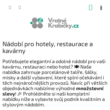
Přejít
NÁKUP
na
obsah
KOŠÍK
Nádobí pro hotely, restaurace a
kavárny
Potřebujete elegantní a odolné nádobí pro vaši
kavárnu, restauraci nebo hotel? 🍽 Naše
nabídka zahrnuje porcelánové talíře, šálky,
misky a další vybavení, které splní očekávání i
těch nejnáročnějších provozů. Navíc při větších
objednávkách nabízíme výhodné
množstevní
slevy
! 🎉 Prohlédněte si naši kompletní
nabídku níže a vybavte svůj podnik kvalitním a
stylovým nádobím.