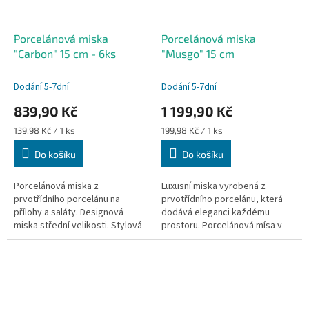
Porcelánová miska
Porcelánová miska
"Carbon" 15 cm - 6ks
"Musgo" 15 cm
Dodání 5-7dní
Dodání 5-7dní
839,90 Kč
1 199,90 Kč
Měrná
Měrná
139,98 Kč / 1 ks
199,98 Kč / 1 ks
cena:
cena:
Do košíku
Do košíku
Porcelánová miska z
Luxusní miska vyrobená z
prvotřídního porcelánu na
prvotřídního porcelánu, která
přílohy a saláty. Designová
dodává eleganci každému
miska střední velikosti. Stylová
prostoru. Porcelánová mísa v
miska ve velmi vysoké kvalitě.
moderním stylu. Hodí se na
přílohy, menší saláty, hranolky
nebo...