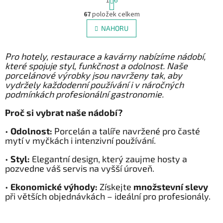
1
6
t
O
r
67
položek celkem
v
á
l
NAHORU
n
á
k
d
o
v
Pro hotely, restaurace a kavárny nabízíme nádobí,
a
á
které spojuje styl, funkčnost a odolnost. Naše
c
n
porcelánové výrobky jsou navrženy tak, aby
í
í
vydržely každodenní používání i v náročných
p
podmínkách profesionální gastronomie.
r
v
Proč si vybrat naše nádobí?
k
y
•
Odolnost:
Porcelán a talíře navržené pro časté
v
mytí v myčkách i intenzivní používání.
ý
p
•
Styl:
Elegantní design, který zaujme hosty a
i
pozvedne váš servis na vyšší úroveň.
s
u
•
Ekonomické výhody:
Získejte
množstevní slevy
při větších objednávkách – ideální pro profesionály.