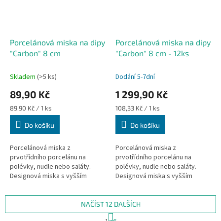
Porcelánová miska na dipy
Porcelánová miska na dipy
"Carbon" 8 cm
"Carbon" 8 cm - 12ks
Skladem
(>5 ks)
Dodání 5-7dní
89,90 Kč
1 299,90 Kč
Měrná
Měrná
89,90 Kč / 1 ks
108,33 Kč / 1 ks
cena:
cena:
Do košíku
Do košíku
Porcelánová miska z
Porcelánová miska z
prvotřídního porcelánu na
prvotřídního porcelánu na
polévky, nudle nebo saláty.
polévky, nudle nebo saláty.
Designová miska s vyšším
Designová miska s vyšším
okrajem s všestranným
okrajem s všestranným
využitím. Ideální pro trendy
využitím. Ideální pro trendy
bary, pivní zahrádky.
bary, pivní zahrádky.
NAČÍST 12 DALŠÍCH
S