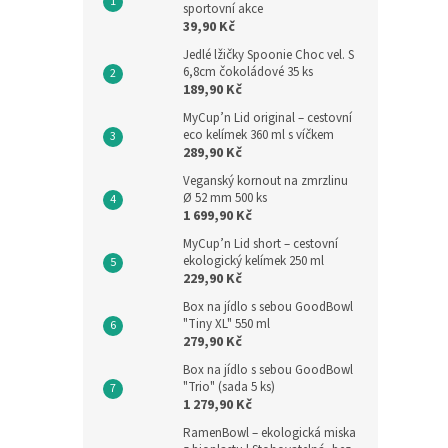
sportovní akce
39,90 Kč
Jedlé lžičky Spoonie Choc vel. S
6,8cm čokoládové 35 ks
189,90 Kč
MyCup’n Lid original – cestovní
eco kelímek 360 ml s víčkem
289,90 Kč
Veganský kornout na zmrzlinu
Ø 52 mm 500 ks
1 699,90 Kč
MyCup’n Lid short – cestovní
ekologický kelímek 250 ml
229,90 Kč
Box na jídlo s sebou GoodBowl
"Tiny XL" 550 ml
279,90 Kč
Box na jídlo s sebou GoodBowl
"Trio" (sada 5 ks)
1 279,90 Kč
RamenBowl – ekologická miska