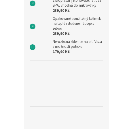
z bioplastu | Stohovatelná, bez
BPA, vhodná do mikrovlnky
239,90 Kč
Opakovaně použitelný kelímek
na teplé i studené nápoje s
sebou
239,90 Kč
Nerozbitná sklenice na pití Vista
s možností potisku
179,90 Kč