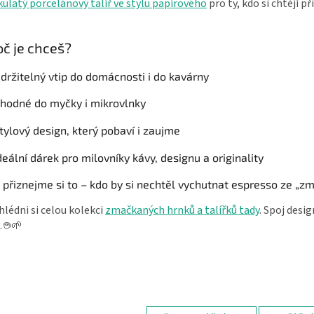
kulatý porcelánový talíř ve stylu papírového
pro ty, kdo si chtějí p
oč je chceš?
držitelný vtip do domácnosti i do kavárny
hodné do myčky i mikrovlnky
tylový design, který pobaví i zaujme
deální dárek pro milovníky kávy, designu a originality
 přiznejme si to – kdo by si nechtěl vychutnat espresso ze „
lédni si celou kolekci
zmačkaných hrnků a talířků tady
. Spoj desi
. ☕🌱