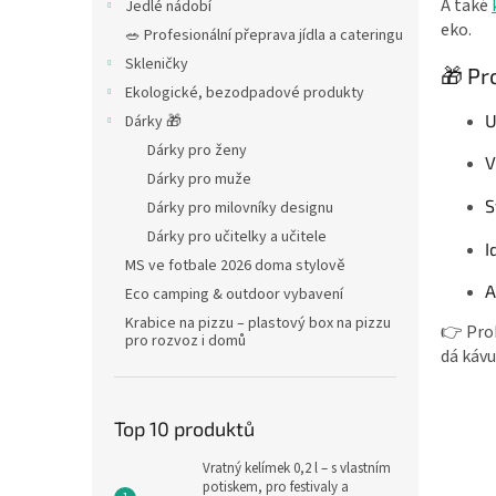
A také
Jedlé nádobí
eko.
🥗 Profesionální přeprava jídla a cateringu
Skleničky
🎁 Pr
Ekologické, bezodpadové produkty
U
Dárky 🎁
Dárky pro ženy
V
Dárky pro muže
S
Dárky pro milovníky designu
Dárky pro učitelky a učitele
I
MS ve fotbale 2026 doma stylově
A
Eco camping & outdoor vybavení
Krabice na pizzu – plastový box na pizzu
👉 Proh
pro rozvoz i domů
dá kávu
Top 10 produktů
Vratný kelímek 0,2 l – s vlastním
potiskem, pro festivaly a