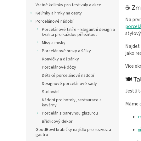
n
Vratné kelímky pro festivaly a akce
☕ Zma
e
Kelímky a hrnky na cesty
l
Na prvn
Porcelánové nádobí
porcel
Porcelánové talíře – Elegantní design a
stylový
kvalita pro každou příležitost
Mísy a misky
Najdeš
Porcelánové hrnky a šálky
jako re
Konvičky a džbánky
Více ek
Porcelánové dózy
Dětské porcelánové nádobí
🍽️ T
Designové porcelánové sady
Jestli 
Stolování
Nádobí pro hotely, restaurace a
Máme dv
kavárny
Porcelán s barevnou glazurou
m
Břidlicový dekor
v
GoodBowl krabičky na jídlo pro rozvoz a
gastro