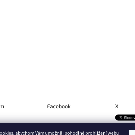
am
Facebook
X
ookies, abychom Vám umožnili pohodlné prohlížení webu