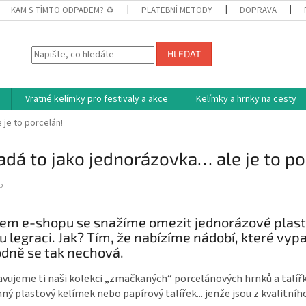
KAM S TÍMTO ODPADEM? ♻
PLATEBNÍ METODY
DOPRAVA
HLEDAT
Vratné kelímky pro festivaly a akce
Kelímky a hrnky na cesty
je to porcelán!
dá to jako jednorázovka… ale je to po
5
em e-shopu se snažíme omezit jednorázové plasty 
u legraci. Jak? Tím, že nabízíme nádobí, které vyp
dně se tak nechová.
vujeme ti naši kolekci „zmačkaných“ porcelánových hrnků a talířků
ý plastový kelímek nebo papírový talířek... jenže jsou z kvalitníh