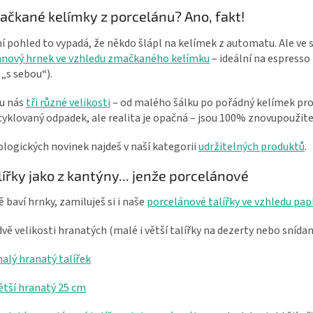
čkané kelímky z porcelánu? Ano, fakt!
í pohled to vypadá, že někdo šlápl na kelímek z automatu. Ale ve s
ánový hrnek ve vzhledu zmačkaného kelímku
– ideální na espress
 „s sebou“).
 u nás
tři různé velikosti
– od malého šálku po pořádný kelímek pro
cyklovaný odpadek, ale realita je opačná – jsou 100% znovupoužite
ologických novinek najdeš v naší kategorii
udržitelných produktů
.
alířky jako z kantýny... jenže porcelánové
tě baví hrnky, zamiluješ si i naše
porcelánové talířky ve vzhledu pa
ě velikosti hranatých (malé i větší talířky na dezerty nebo snídani
alý hranatý talířek
ětší hranatý 25 cm