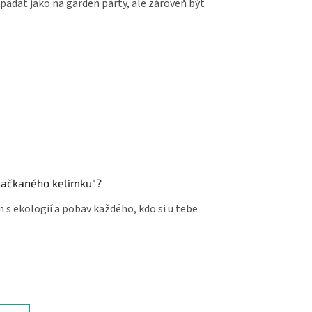
řipadat jako na garden party, ale zároveň být
zmačkaného kelímku“?
gn s ekologií a pobav každého, kdo si u tebe