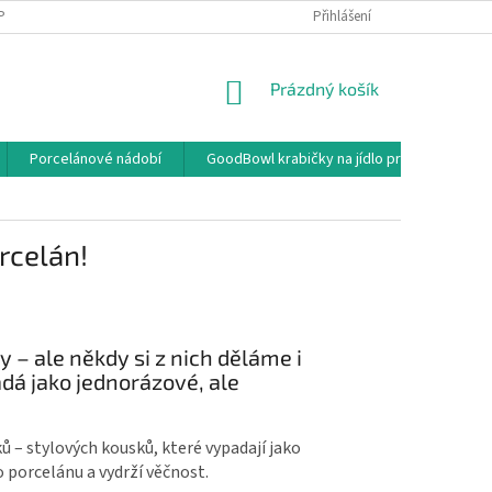
PODMÍNKY OCHRANY OSOBNÍCH ÚDAJŮ
OBCHODNÍ PODMÍNKY
Přihlášení
NÁKUPNÍ
Prázdný košík
KOŠÍK
Porcelánové nádobí
GoodBowl krabičky na jídlo pro rozvoz a ga
rcelán!
– ale někdy si z nich děláme i
adá jako jednorázové, ale
 – stylových kousků, které vypadají jako
o porcelánu a vydrží věčnost.