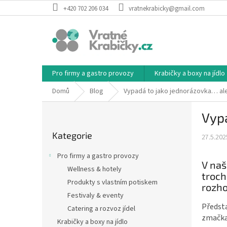
Přejít
+420 702 206 034
vratnekrabicky@gmail.com
na
obsah
Pro firmy a gastro provozy
Krabičky a boxy na jídlo
Domů
Blog
Vypadá to jako jednorázovka… ale 
P
Vypa
o
Přeskočit
s
Kategorie
kategorie
27.5.202
t
r
Pro firmy a gastro provozy
a
V naš
Wellness & hotely
n
troch
Produkty s vlastním potiskem
n
rozho
í
Festivaly & eventy
p
Předsta
Catering a rozvoz jídel
a
zmačkan
Krabičky a boxy na jídlo