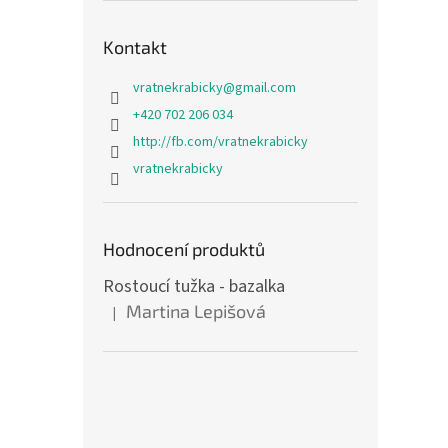
Kontakt
vratnekrabicky
@
gmail.com
+420 702 206 034
http://fb.com/vratnekrabicky
vratnekrabicky
Hodnocení produktů
Rostoucí tužka - bazalka
Martina Lepišová
|
Hodnocení produktu je 5 z 5 hvězdiček.