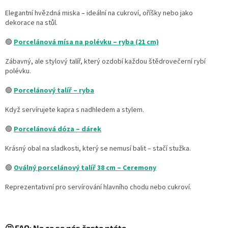
Elegantní hvězdná miska – ideální na cukroví, oříšky nebo jako
dekorace na stůl.
🟢
Porcelánová mísa na polévku – ryba (21 cm)
Zábavný, ale stylový talíř, který ozdobí každou štědrovečerní rybí
polévku.
🟢
Porcelánový talíř – ryba
Když servírujete kapra s nadhledem a stylem.
🟢
Porcelánová dóza – dárek
Krásný obal na sladkosti, který se nemusí balit – stačí stužka.
🟢
Oválný porcelánový talíř 38 cm – Ceremony
Reprezentativní pro servírování hlavního chodu nebo cukroví.
🤔 FAQ: Na co se nás často ptáte