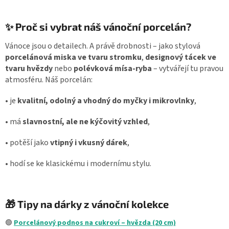
✨ Proč si vybrat náš vánoční porcelán?
Vánoce jsou o detailech. A právě drobnosti – jako stylová
porcelánová miska ve tvaru stromku
,
designový tácek ve
tvaru hvězdy
nebo
polévková mísa-ryba
– vytvářejí tu pravou
atmosféru. Náš porcelán:
•
je
kvalitní, odolný a vhodný do myčky i mikrovlnky
,
•
má
slavnostní, ale ne kýčovitý vzhled
,
•
potěší jako
vtipný i vkusný dárek
,
•
hodí se ke klasickému i modernímu stylu.
🎁 Tipy na dárky z vánoční kolekce
🟢
Porcelánový podnos na cukroví – hvězda (20 cm)