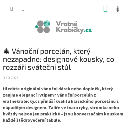
Přejít
NÁKUP
na
obsah
KOŠÍK
🎄 Vánoční porcelán, který
nezapadne: designové kousky, co
rozzáří sváteční stůl
8.10.2025
Hledáte originální vánoční dárek nebo doplněk, který
zaujme elegancí i vtipem? Vánoční porcelán z
vratnekrabicky.cz přináší kvalitu klasického porcelánu s
nápaditým designem. Talíře ve tvaru ryby, stromku nebo
hvězdy nejsou jen praktické – jsou konverzačním kouskem
každé štědrovečerní tabule.