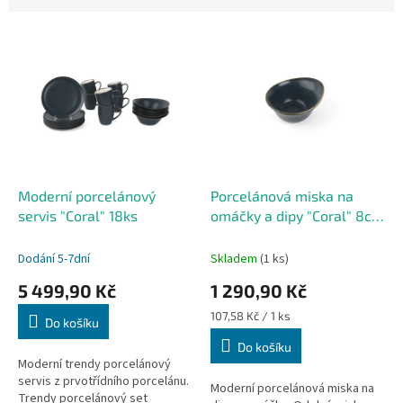
V
ý
p
i
s
p
r
o
d
Moderní porcelánový
Porcelánová miska na
u
servis "Coral" 18ks
omáčky a dipy "Coral" 8cm
k
- 12 ks
t
Dodání 5-7dní
Skladem
(1 ks)
ů
5 499,90 Kč
1 290,90 Kč
Měrná
107,58 Kč / 1 ks
Do košíku
cena:
Do košíku
Moderní trendy porcelánový
servis z prvotřídního porcelánu.
Moderní porcelánová miska na
Trendy porcelánový set