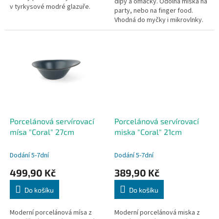
dipy a omáčky. Odolná miska na
v tyrkysové modré glazuře.
party, nebo na finger food.
Velikostí ideální na snídaně nebo
Vhodná do myčky i mikrovlnky.
zákusky. Skvělá volba pro...
Porcelánová servírovací
Porcelánová servírovací
mísa "Coral" 27cm
miska "Coral" 21cm
Dodání 5-7dní
Dodání 5-7dní
499,90 Kč
389,90 Kč
Do košíku
Do košíku
Moderní porcelánová mísa z
Moderní porcelánová miska z