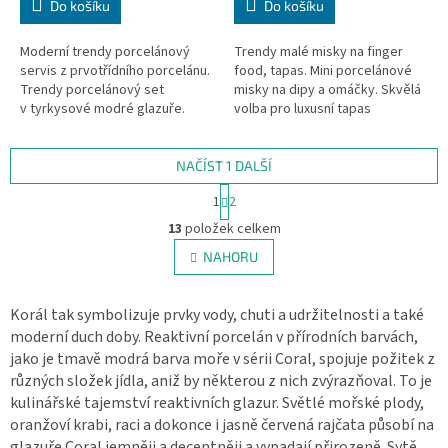
Do košíku
Do košíku
Moderní trendy porcelánový
Trendy malé misky na finger
servis z prvotřídního porcelánu.
food, tapas. Mini porcelánové
Trendy porcelánový set
misky na dipy a omáčky. Skvělá
v tyrkysové modré glazuře.
volba pro luxusní tapas
Velikostí ideální na snídaně nebo
restaurace.
zákusky. Skvělá volba pro...
NAČÍST 1 DALŠÍ
S
1
2
t
O
r
13
položek celkem
v
á
l
NAHORU
n
á
k
d
o
v
a
Korál tak symbolizuje prvky vody, chuti a udržitelnosti a také
á
c
moderní duch doby. Reaktivní porcelán v přírodních barvách,
n
í
jako je tmavě modrá barva moře v sérii Coral, spojuje požitek z
í
p
různých složek jídla, aniž by některou z nich zvýrazňoval. To je
r
kulinářské tajemství reaktivních glazur. Světlé mořské plody,
v
oranžoví krabi, raci a dokonce i jasně červená rajčata působí na
k
glazuře Coral jemněji a decentněji a vypadají přirozeně. Sytě
y