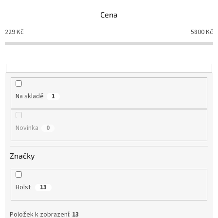
p
Cena
r
o
229
Kč
5800
Kč
d
u
k
t
ů
Na skladě
1
Novinka
0
Značky
Holst
13
Položek k zobrazení:
13