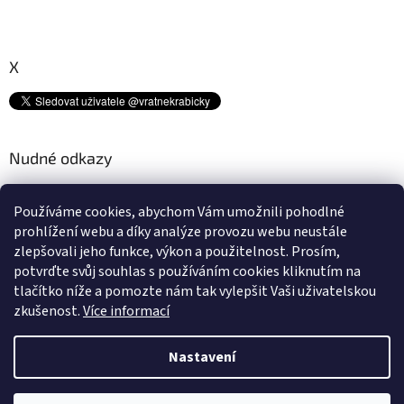
X
Nudné odkazy
Kam s tímto odpadem? ♻
Používáme cookies, abychom Vám umožnili pohodlné
Platební metody
prohlížení webu a díky analýze provozu webu neustále
Doprava
zlepšovali jeho funkce, výkon a použitelnost.
Prosím,
Podmínky ochrany osobních údajů
potvrďte svůj souhlas s používáním cookies kliknutím na
Obchodní podmínky
tlačítko níže a pomozte nám tak vylepšit Vaši uživatelskou
zkušenost.
Více informací
Nastavení
Vytvořil Shoptet