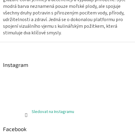
v
modrá barva neznamená pouze mořské plody, ale spojuje
ý
všechny druhy potravin s přirozeným pocitem vody, přírody,
p
udržitelnosti a zdraví. Jedná se o dokonalou platformu pro
i
spojení vizuálního vjemu s kulinářským požitkem, která
s
stimuluje dva klíčové smysly.
u
Z
á
p
a
Instagram
t
í
Sledovat na Instagramu
Facebook