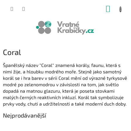
Přejít
NÁKUP
na
obsah
KOŠÍK
Coral
Španělský název "Coral" znamená korály, faunu, která s
nimi žije, a hloubku modrého moře. Stejně jako samotný
korál se i hra barev v sérii Coral mění od výrazné tyrkysově
modré po zelenomodrou v závislosti na tom, jak světlo
dopadá na matnou glazuru, která je poseta stovkami
malých černých reaktivních inkluzí. Korál tak symbolizuje
prvky vody, chuti a udržitelnosti a také moderní duch doby.
Nejprodávanější