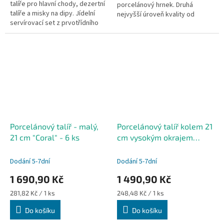
talíře pro hlavní chody, dezertní
porcelánový hrnek. Druhá
talíře a misky na dipy. Jídelní
nejvyšší úroveň kvality od
servírovací set z prvotřídního
porcelánky Holst. Vhodný do
odolného porcelánu. Jídelní
myčky i mikrovlnky.
set je vyroben z...
Porcelánový talíř - malý,
Porcelánový talíř kolem 21
21 cm "Coral" - 6 ks
cm vysokým okrajem
"Coral" - 6 ks
Dodání 5-7dní
Dodání 5-7dní
1 690,90 Kč
1 490,90 Kč
Měrná
Měrná
281,82 Kč / 1 ks
248,48 Kč / 1 ks
cena:
cena:
Do košíku
Do košíku