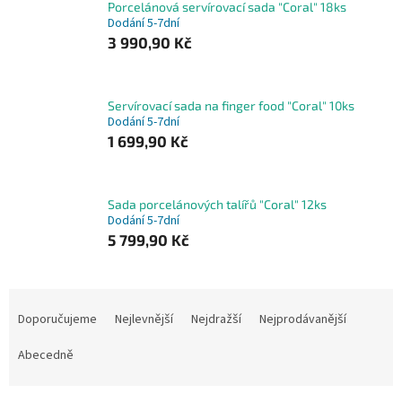
Porcelánová servírovací sada "Coral" 18ks
Dodání 5-7dní
3 990,90 Kč
Servírovací sada na finger food "Coral" 10ks
Dodání 5-7dní
1 699,90 Kč
Sada porcelánových talířů "Coral" 12ks
Dodání 5-7dní
5 799,90 Kč
Ř
a
Doporučujeme
Nejlevnější
Nejdražší
Nejprodávanější
z
e
Abecedně
n
í