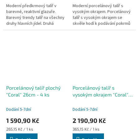
Moderní předkrmový talíř v
Moderní porcelánový talíř s
barevné, reaktivní glazuře.
vysokým okrajem. Porcelánový
Barevný trendy talíř na všechny
talíř s vysokým okrajem se
druhy hlavních jídel. Druhá
skvěle hodí k podávání pokrmů
nejvyšší úroveň kvality od
s omáčkami. Vhodný do myčky i
porcelánky Holst. Vhodný do...
mikrovlnky.
Porcelánový talíř plochý
Porcelánový talíř s
"Coral" 26cm - 4 ks
vysokým okrajem "Coral"
25cm - 6ks
Dodání 5-7dní
Dodání 5-7dní
1 590,90 Kč
2 190,90 Kč
Měrná
Měrná
265,15 Kč / 1 ks
365,15 Kč / 1 ks
cena:
cena: