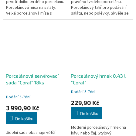
prvotřídního tvrdého porcelánu.
pravého tvrdého porcelánu.
Porcelánová mísa na saláty.
Porcelánový talíř pro podávání
Velká porcelánová mísa s
salátu, nebo polévky. Skvěle se
univerzálním použitím. Vhodná
také hodí na podávaní asijských
do myčky i mikrovlnky.
pokrmů. Vhodná do myčky...
Porcelánová servírovací
Porcelánový hrnek 0,43 l
sada "Coral" 18ks
"Coral"
Dodání 5-7dní
Průměrné
Dodání 5-7dní
hodnocení
229,90 Kč
produktu
3 990,90 Kč
je
Do košíku
5,0
Do košíku
z
5
Moderní porcelánový hrnek na
Jídelní sada obsahuje větší
hvězdiček.
kávu nebo čaj. Stylový