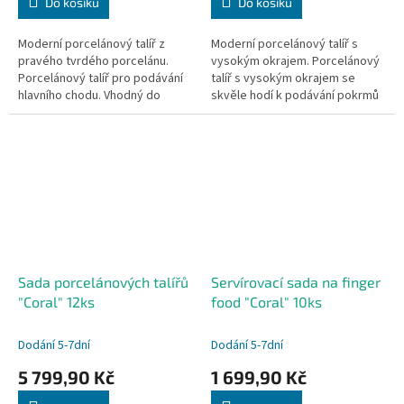
Do košíku
Do košíku
Moderní porcelánový talíř z
Moderní porcelánový talíř s
pravého tvrdého porcelánu.
vysokým okrajem. Porcelánový
Porcelánový talíř pro podávání
talíř s vysokým okrajem se
hlavního chodu. Vhodný do
skvěle hodí k podávání pokrmů
myčky i mikrovlnky.
s omáčkami. Vhodný do myčky i
mikrovlnky.
Sada porcelánových talířů
Servírovací sada na finger
"Coral" 12ks
food "Coral" 10ks
Dodání 5-7dní
Dodání 5-7dní
5 799,90 Kč
1 699,90 Kč