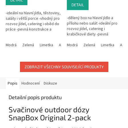
5,0
DETAIL
z
-ideální na hlavní jídla, těstoviny,
5
-dělený box na hlavní jídlo a
saláty i větší porce -vhodný pro
hvězdiček.
přílohu nebo salát -ideální pro
rozvoz jídel, catering i oběd do
rozvoz jídel, catering i
práce -pevná konstrukce a
krabičkové diety -pevná
bezpečné víčko při transportu -
přepážka pro oddělení
vhodný do...
Modrá
Zelená
Limetka
Antracit
jednotlivých částí jídla -vhodný
Modrá
Béžová
Zelená
Limetka
Antr
do...
ZOBRAZIT VŠECHNY SOUVISEJÍCÍ PRODUKTY
Popis
Hodnocení
Diskuze
Detailní popis produktu
Svačinové outdoor dózy
SnapBox Original 2-pack