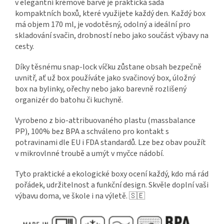
v elegantní krémové barvě je praktická sada
kompaktních boxů, které využijete každý den. Každý box
má objem 170 ml, je vodotěsný, odolný a ideální pro
skladování svačin, drobností nebo jako součást výbavy na
cesty.
Díky těsnému snap-lock víčku zůstane obsah bezpečně
uvnitř, ať už box používáte jako svačinový box, úložný
box na bylinky, ořechy nebo jako barevně rozlišený
organizér do batohu či kuchyně.
Vyrobeno z bio-attribuovaného plastu (massbalance
PP), 100% bez BPA a schváleno pro kontakt s
potravinami dle EU i FDA standardů. Lze bez obav použít
v mikrovlnné troubě a umýt v myčce nádobí.
Tyto praktické a ekologické boxy ocení každý, kdo má rád
pořádek, udržitelnost a funkční design. Skvěle doplní vaši
výbavu doma, ve škole i na výletě. 🇸🇪