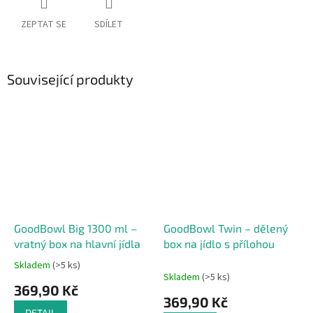
ZEPTAT SE
SDÍLET
Související produkty
GoodBowl Big 1300 ml –
GoodBowl Twin – dělený
vratný box na hlavní jídla
box na jídlo s přílohou
Skladem
(>5 ks)
Průměrné
Skladem
(>5 ks)
hodnocení
369,90 Kč
produktu
369,90 Kč
je
DETAIL