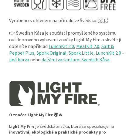
Vyrobeno s ohledem na přírodu ve Švédsku. 🇸🇪
👉 Swedish Kåsa je součástí promyšleného systému
outdoorového vybavení značky Light My Fire a skvěle ji
doplníte například
LunchKit 2.0
,
MealKit 2.0
,
Salt &
Pepper Plus
,
Spork Original
,
Spork Little
,
LunchKit 2.0 –
jiná barva
nebo
dalšími variantami Swedish Kåsa
.
O značce Light My Fire 🌍🔥
Light My Fire
je švédská značka, která se specializuje na
inovativní, ekologické a praktické produkty pro