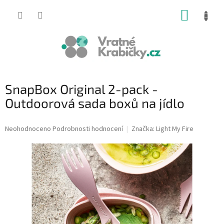
Přejít
NÁKUP
na
obsah
KOŠÍK
SnapBox Original 2-pack -
Outdoorová sada boxů na jídlo
Průměrné
Neohodnoceno
Podrobnosti hodnocení
Značka:
Light My Fire
hodnocení
produktu
je
0,0
z
5
hvězdiček.