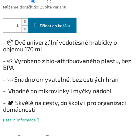
Můžeme doručit do:
Zvolte variantu
Přidat do košíku
- 📦 Dvě univerzální vodotěsné krabičky o
objemu 170 ml
- 🌱 Vyrobeno z bio-attribuovaného plastu, bez
BPA
- 🧼 Snadno omyvatelné, bez ostrých hran
- Vhodné do mikrovlnky i myčky nádobí
- 🏕️ Skvělé na cesty, do školy i pro organizaci
domácnosti
Detailní informace