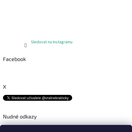
t
í
Sledovat na Instagramu
Facebook
X
Nudné odkazy
Kam s tímto odpadem? ♻