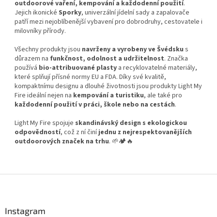
outdoorové vaření, kempování a každodenní použití
.
Jejich ikonické
Sporky
, univerzální jídelní sady a zapalovače
patří mezi nejoblíbenější vybavení pro dobrodruhy, cestovatele i
milovníky přírody.
Všechny produkty jsou
navrženy a vyrobeny ve Švédsku
s
důrazem na
funkčnost, odolnost a udržitelnost
. Značka
používá
bio-attribuované plasty
a recyklovatelné materiály,
které splňují přísné normy EU a FDA. Díky své kvalitě,
kompaktnímu designu a dlouhé životnosti jsou produkty Light My
Fire ideální nejen na
kempování a turistiku
, ale také pro
každodenní použití v práci, škole nebo na cestách
.
Light My Fire spojuje
skandinávský design s ekologickou
odpovědností
, což z ní činí
jednu z nejrespektovanějších
outdoorových značek na trhu
. 🌱🏕️🔥
Z
á
p
a
Instagram