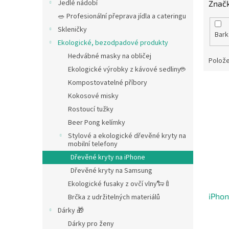
Jedlé nádobí
Znač
🥗 Profesionální přeprava jídla a cateringu
Skleničky
Bar
Ekologické, bezodpadové produkty
Hedvábné masky na obličej
Polože
Ekologické výrobky z kávové sedliny☕
Kompostovatelné příbory
V
ý
Kokosové misky
p
Rostoucí tužky
i
Beer Pong kelímky
s
Stylové a ekologické dřevěné kryty na
p
mobilní telefony
r
Dřevěné kryty na iPhone
o
Dřevěné kryty na Samsung
d
Ekologické fusaky z ovčí vlny🐑🍼
u
iPho
k
Brčka z udržitelných materiálů
t
Dárky 🎁
ů
Dárky pro ženy