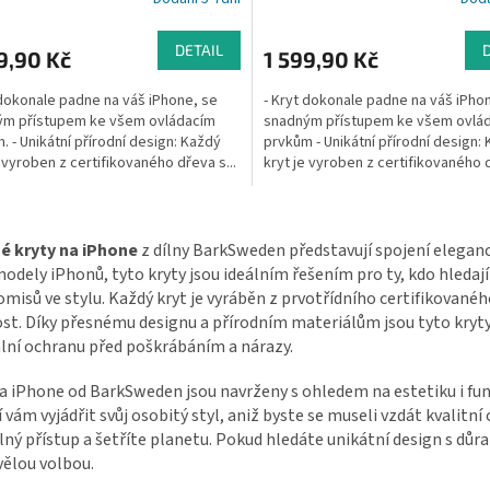
rné
cení
ktu
DETAIL
9,90 Kč
1 599,90 Kč
 dokonale padne na váš iPhone, se
- Kryt dokonale padne na váš iPho
ým přístupem ke všem ovládacím
snadným přístupem ke všem ovlá
. - Unikátní přírodní design: Každý
prvkům - Unikátní přírodní design:
ček.
e vyroben z certifikovaného dřeva s...
kryt je vyroben z certifikovaného 
jedinečným...
O
v
é kryty na iPhone
z dílny BarkSweden představují spojení eleganc
l
odely iPhonů, tyto kryty jsou ideálním řešením pro ty, kdo hledaj
á
d
isů ve stylu. Každý kryt je vyráběn z prvotřídního certifikovanéh
a
st. Díky přesnému designu a přírodním materiálům jsou tyto kryty
c
lní ochranu před poškrábáním a nárazy.
í
p
a iPhone od BarkSweden jsou navrženy s ohledem na estetiku i fun
r
vám vyjádřit svůj osobitý styl, aniž byste se museli vzdát kvalit
v
lný přístup a šetříte planetu. Pokud hledáte unikátní design s důr
k
vělou volbou.
y
v