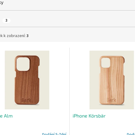
ky
k
3
k k zobrazení:
3
ne Alm
iPhone Körsbär
Dodání 5-7dní
Dodá