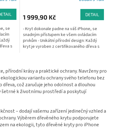
DETAIL
DETAIL
1 999,90 Kč
ne, se
- Kryt dokonale padne na váš iPhone, se
dacím
snadným přístupem ke všem ovládacím
 Každý
prvkům - Unikátní přírodní design: Každý
dřeva s
kryt je vyroben z certifikovaného dřeva s
jedinečným...
e, přírodní krásy a praktické ochrany. Navrženy pro
í ekologickou variantu ochrany svého telefonu bez
o dřeva, což zaručuje jeho odolnost a dlouhou
 šetrné k životnímu prostředí a poskytují
kčnost – dodají vašemu zařízení jedinečný vzhled a
ní ochrany. Výběrem dřevěného krytu podporujete
azem na ekologii, tyto dřevěné kryty pro iPhone