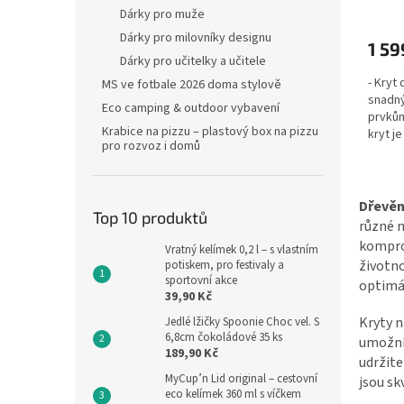
Průmě
Dárky pro muže
hodno
produ
Dárky pro milovníky designu
1 59
je
Dárky pro učitelky a učitele
5,0
- Kryt
MS ve fotbale 2026 doma stylově
z
snadn
5
Eco camping & outdoor vybavení
prvkům
hvězdi
Krabice na pizzu – plastový box na pizzu
kryt j
pro rozvoz i domů
Dřevěn
Top 10 produktů
různé m
komprom
Vratný kelímek 0,2 l – s vlastním
životno
potiskem, pro festivaly a
sportovní akce
optimá
39,90 Kč
Kryty n
Jedlé lžičky Spoonie Choc vel. S
6,8cm čokoládové 35 ks
umožní 
189,90 Kč
udržite
MyCup’n Lid original – cestovní
jsou sk
eco kelímek 360 ml s víčkem