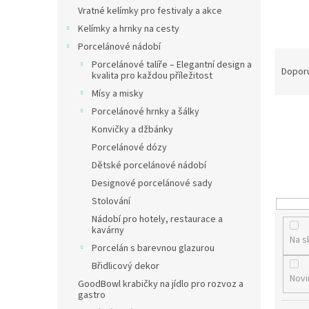
n
Vratné kelímky pro festivaly a akce
e
Kelímky a hrnky na cesty
l
Porcelánové nádobí
Ř
Porcelánové talíře – Elegantní design a
a
Dopor
kvalita pro každou příležitost
z
Mísy a misky
e
Porcelánové hrnky a šálky
n
Konvičky a džbánky
í
p
Porcelánové dózy
r
Dětské porcelánové nádobí
o
Designové porcelánové sady
d
Stolování
u
Nádobí pro hotely, restaurace a
k
kavárny
t
Na s
Porcelán s barevnou glazurou
ů
Břidlicový dekor
Novi
GoodBowl krabičky na jídlo pro rozvoz a
gastro