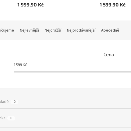
1 999,90 Kč
1 599,90 Kč
učujeme
Nejlevnější
Nejdražší
Nejprodávanější
Abecedně
Cena
1599
Kč
kladě
0
nka
0