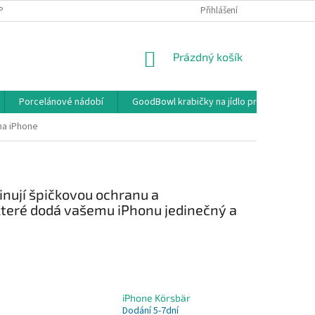
PODMÍNKY OCHRANY OSOBNÍCH ÚDAJŮ
OBCHODNÍ PODMÍNKY
Přihlášení
NÁKUPNÍ
Prázdný košík
KOŠÍK
Porcelánové nádobí
GoodBowl krabičky na jídlo pro rozvoz a ga
na iPhone
nují špičkovou ochranu a
, které dodá vašemu iPhonu jedinečný a
iPhone Körsbär
Dodání 5-7dní