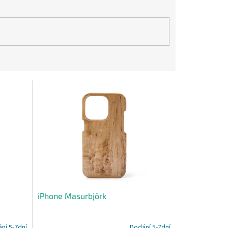
iPhone Masurbjörk
ní 5-7dní
Dodání 5-7dní