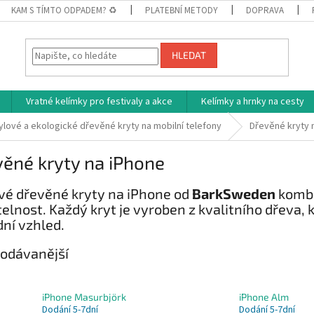
KAM S TÍMTO ODPADEM? ♻
PLATEBNÍ METODY
DOPRAVA
HLEDAT
Vratné kelímky pro festivaly a akce
Kelímky a hrnky na cesty
ylové a ekologické dřevěné kryty na mobilní telefony
Dřevěné kryty 
ěné kryty na iPhone
vé dřevěné kryty na iPhone od
BarkSweden
kombi
telnost. Každý kryt je vyroben z kvalitního dřeva
dní vzhled.
odávanější
iPhone Masurbjörk
iPhone Alm
Dodání 5-7dní
Dodání 5-7dní