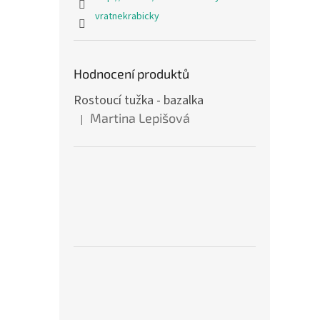
vratnekrabicky
Hodnocení produktů
Rostoucí tužka - bazalka
Martina Lepišová
|
Hodnocení produktu je 5 z 5 hvězdiček.