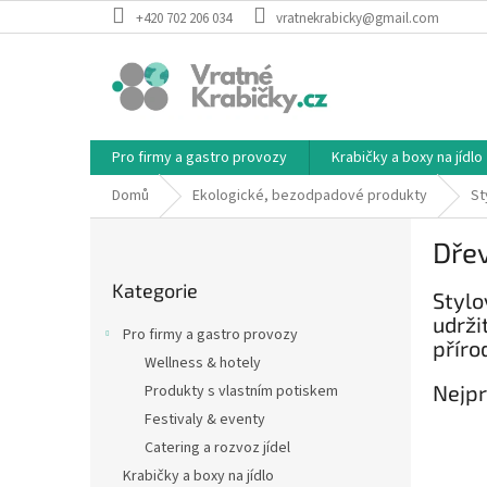
Přejít
+420 702 206 034
vratnekrabicky@gmail.com
na
obsah
Pro firmy a gastro provozy
Krabičky a boxy na jídlo
Domů
Ekologické, bezodpadové produkty
St
P
Dřev
o
Přeskočit
s
Kategorie
kategorie
Stylo
t
udrži
r
Pro firmy a gastro provozy
příro
a
Wellness & hotely
n
Nejpr
Produkty s vlastním potiskem
n
í
Festivaly & eventy
p
Catering a rozvoz jídel
a
Krabičky a boxy na jídlo