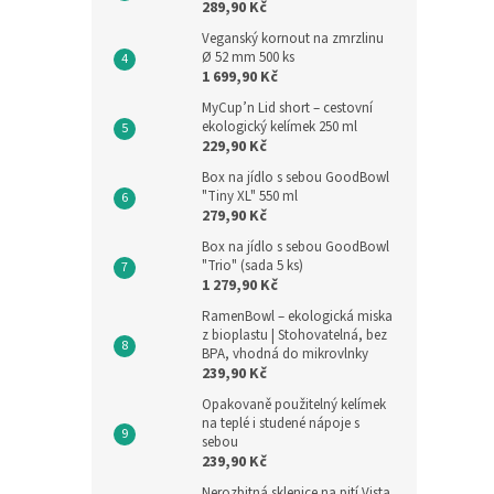
289,90 Kč
Veganský kornout na zmrzlinu
Ø 52 mm 500 ks
1 699,90 Kč
MyCup’n Lid short – cestovní
ekologický kelímek 250 ml
229,90 Kč
Box na jídlo s sebou GoodBowl
"Tiny XL" 550 ml
279,90 Kč
Box na jídlo s sebou GoodBowl
"Trio" (sada 5 ks)
1 279,90 Kč
RamenBowl – ekologická miska
z bioplastu | Stohovatelná, bez
BPA, vhodná do mikrovlnky
239,90 Kč
Opakovaně použitelný kelímek
na teplé i studené nápoje s
sebou
239,90 Kč
Nerozbitná sklenice na pití Vista