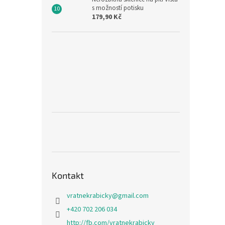
s možností potisku
179,90 Kč
Kontakt
vratnekrabicky
@
gmail.com
+420 702 206 034
http://fb.com/vratnekrabicky