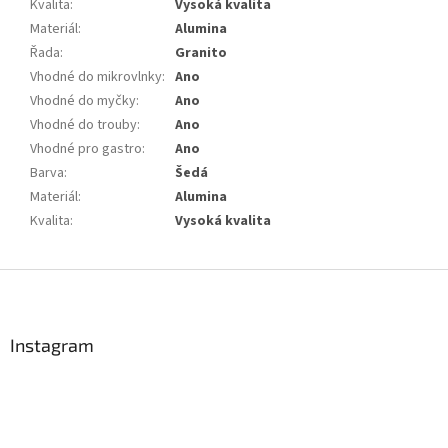
Kvalita
:
Vysoká kvalita
Materiál
:
Alumina
Řada
:
Granito
Vhodné do mikrovlnky
:
Ano
Vhodné do myčky
:
Ano
Vhodné do trouby
:
Ano
Vhodné pro gastro
:
Ano
Barva
:
Šedá
Materiál
:
Alumina
Kvalita
:
Vysoká kvalita
Z
á
p
a
Instagram
t
í