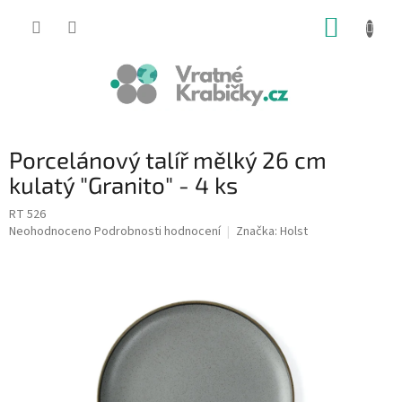
Přejít
NÁKUP
na
obsah
KOŠÍK
Porcelánový talíř mělký 26 cm
kulatý "Granito" - 4 ks
RT 526
Průměrné
Neohodnoceno
Podrobnosti hodnocení
Značka:
Holst
hodnocení
produktu
je
0,0
z
5
hvězdiček.