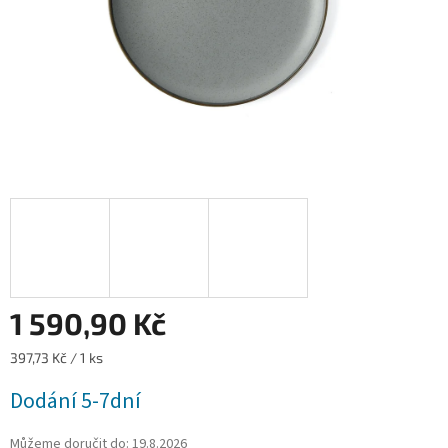
1 590,90 Kč
Měrná
397,73 Kč / 1 ks
cena:
Dodání 5-7dní
Můžeme doručit do:
19.8.2026