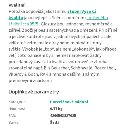
Kvalitní:
Položka odpovídá jakostnímu
stupni Vysoká
kvalita
jako nejlepší třídění s poměrem
smíšeného
třídění cca 95/5
. Glazury jsou jednotné, rovnoměrné a
zářivé. Zboží je bez znatelných vad a omezení. Při přísné
a pečlivé kontrole jsou v jednotlivých případech stále
viditelné velmi malé dírky nebo minimální lomy
světla. Výrobek je „top“, ale není „dokonalý“, jak příroda
velí, toto označení by si neměl nárokovat žádný
porcelánový kus. Tato kvalitativní úroveň je zhruba
srovnatelná např. B. s Bauscher, Schönwald, Rosenthal,
Villeroy & Boch, RAK a mnoha dalšími známými
prémiovými značkami.
Doplňkové parametry
Kategorie
:
Porcelánové nádobí
Hmotnost
:
0.77 kg
EAN
:
4260563827025
Barva
:
Šedá