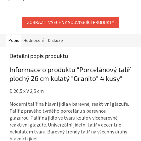
Mickey vzhledu svačinku, ovoce
vyrobený v Německu spojuje...
nebo snídani! Dětský talíř ve...
ZOBRAZIT VŠECHNY SOUVISEJÍCÍ PRODUKTY
Popis
Hodnocení
Diskuze
Detailní popis produktu
Informace o produktu "Porcelánový talíř
plochý 26 cm kulatý "Granito" 4 kusy"
D 26,5 x V 2,5 cm
Moderní talíř na hlavní jídla v barevné, reaktivní glazuře.
Talíř z pravého tvrdého porcelánu s barevnou
glazurou. Talíř na jídlo ve tvaru koule v vícebarevné
reaktivní glazuře. Univerzální jídelní talíř v decentně
nekulatém tvaru. Barevný trendy talíř na všechny druhy
hlavních jídel.