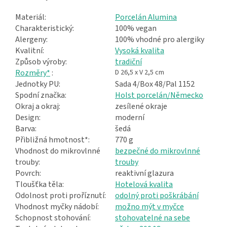
Materiál:
Porcelán Alumina
Charakteristický:
100% vegan
Alergeny:
100% vhodné pro alergiky
Kvalitní:
Vysoká kvalita
Způsob výroby:
tradiční
Rozměry*
:
D 26,5 x V 2,5 cm
Jednotky PU:
Sada 4/Box 48/Pal 1152
Spodní značka:
Holst porcelán/Německo
Okraj a okraj:
zesílené okraje
Design:
moderní
Barva:
šedá
Přibližná hmotnost*:
770 g
Vhodnost do mikrovlnné
bezpečné do mikrovlnné
trouby:
trouby
Povrch:
reaktivní glazura
Tloušťka těla:
Hotelová kvalita
Odolnost proti proříznutí:
odolný proti poškrábání
Vhodnost myčky nádobí:
možno mýt v myčce
Schopnost stohování:
stohovatelné na sebe