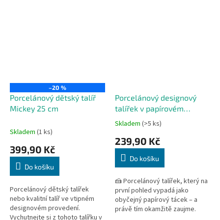
–20 %
Porcelánový dětský talíř
Porcelánový designový
Mickey 25 cm
talířek v papírovém
vzhledu 20 cm
Skladem
(>5 ks)
Průměrné
Skladem
(1 ks)
hodnocení
239,90 Kč
produktu
399,90 Kč
je
Do košíku
5,0
Do košíku
z
5
🍰 Porcelánový talířek, který na
Porcelánový dětský talířek
hvězdiček.
první pohled vypadá jako
nebo kvalitní talíř ve vtipném
obyčejný papírový tácek – a
designovém provedení.
právě tím okamžitě zaujme.
Vychutnejte si z tohoto talířku v
Designový porcelán Holst