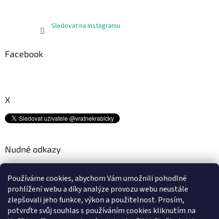
Sledovat na Instagramu
Facebook
X
Nudné odkazy
Kam s tímto odpadem? ♻
Používáme cookies, abychom Vám umožnili pohodlné
Platební metody
prohlížení webu a díky analýze provozu webu neustále
Doprava
zlepšovali jeho funkce, výkon a použitelnost.
Prosím,
Podmínky ochrany osobních údajů
potvrďte svůj souhlas s používáním cookies kliknutím na
Obchodní podmínky