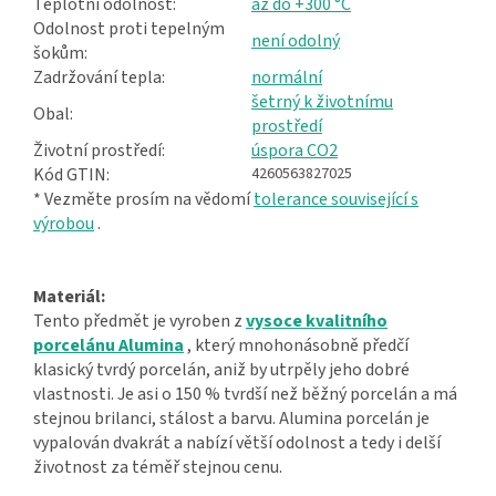
Teplotní odolnost:
až do +300 °C
Odolnost proti tepelným
není odolný
šokům:
Zadržování tepla:
normální
šetrný k životnímu
Obal:
prostředí
Životní prostředí:
úspora CO2
Kód GTIN:
4260563827025
* Vezměte prosím na vědomí
tolerance související s
výrobou
.
Materiál:
Tento předmět je vyroben z
vysoce kvalitního
porcelánu Alumina
, který mnohonásobně předčí
klasický tvrdý porcelán, aniž by utrpěly jeho dobré
vlastnosti. Je asi o 150 % tvrdší než běžný porcelán a má
stejnou brilanci, stálost a barvu. Alumina porcelán je
vypalován dvakrát a nabízí větší odolnost a tedy i delší
životnost za téměř stejnou cenu.