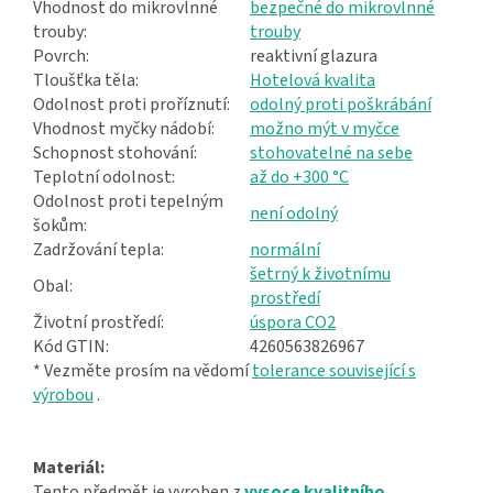
Vhodnost do mikrovlnné
bezpečné do mikrovlnné
trouby:
trouby
Povrch:
reaktivní glazura
Tloušťka těla:
Hotelová kvalita
Odolnost proti proříznutí:
odolný proti poškrábání
Vhodnost myčky nádobí:
možno mýt v myčce
Schopnost stohování:
stohovatelné na sebe
Teplotní odolnost:
až do +300 °C
Odolnost proti tepelným
není odolný
šokům:
Zadržování tepla:
normální
šetrný k životnímu
Obal:
prostředí
Životní prostředí:
úspora CO2
Kód GTIN:
4260563826967
* Vezměte prosím na vědomí
tolerance související s
výrobou
.
Materiál:
Tento předmět je vyroben z
vysoce kvalitního