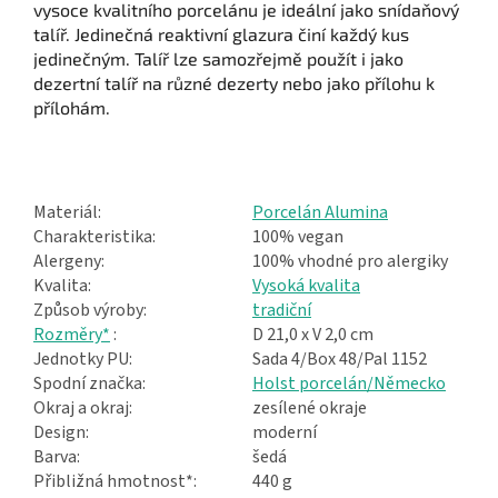
vysoce kvalitního porcelánu je ideální jako snídaňový
talíř. Jedinečná reaktivní glazura činí každý kus
jedinečným. Talíř lze samozřejmě použít i jako
dezertní talíř na různé dezerty nebo jako přílohu k
přílohám.
Materiál:
Porcelán Alumina
Charakteristika:
100% vegan
Alergeny:
100% vhodné pro alergiky
Kvalita:
Vysoká kvalita
Způsob výroby:
tradiční
Rozměry*
:
D 21,0 x V 2,0 cm
Jednotky PU:
Sada 4/Box 48/Pal 1152
Spodní značka:
Holst porcelán/Německo
Okraj a okraj:
zesílené okraje
Design:
moderní
Barva:
šedá
Přibližná hmotnost*:
440 g