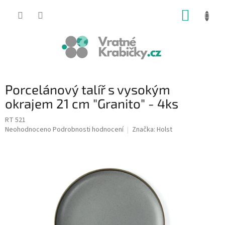
Přejít
NÁKUP
na
obsah
KOŠÍK
Porcelánový talíř s vysokým
okrajem 21 cm "Granito" - 4ks
RT 521
Průměrné
Neohodnoceno
Podrobnosti hodnocení
Značka:
Holst
hodnocení
produktu
je
0,0
z
5
hvězdiček.