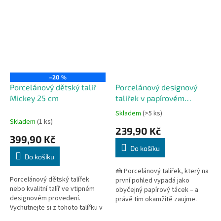
–20 %
Porcelánový dětský talíř
Porcelánový designový
Mickey 25 cm
talířek v papírovém
vzhledu 20 cm
Skladem
(>5 ks)
Průměrné
Skladem
(1 ks)
hodnocení
239,90 Kč
produktu
399,90 Kč
je
Do košíku
5,0
Do košíku
z
5
🍰 Porcelánový talířek, který na
Porcelánový dětský talířek
hvězdiček.
první pohled vypadá jako
nebo kvalitní talíř ve vtipném
obyčejný papírový tácek – a
designovém provedení.
právě tím okamžitě zaujme.
Vychutnejte si z tohoto talířku v
Designový porcelán Holst
Mickey vzhledu svačinku, ovoce
vyrobený v Německu spojuje...