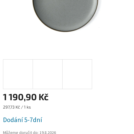
1 190,90 Kč
Měrná
297,73 Kč / 1 ks
cena:
Dodání 5-7dní
Můžeme doručit do:
19.8.2026