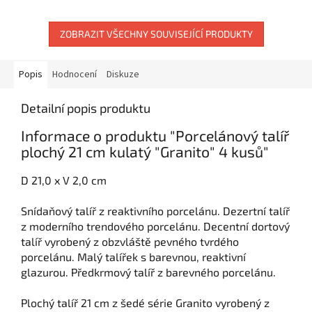
nebo snídani! Dětský talíř ve...
ZOBRAZIT VŠECHNY SOUVISEJÍCÍ PRODUKTY
Popis
Hodnocení
Diskuze
Detailní popis produktu
Informace o produktu "Porcelánový talíř
plochý 21 cm kulatý "Granito" 4 kusů"
D 21,0 x V 2,0 cm
Snídaňový talíř z reaktivního porcelánu. Dezertní talíř
z moderního trendového porcelánu. Decentní dortový
talíř vyrobený z obzvláště pevného tvrdého
porcelánu. Malý talířek s barevnou, reaktivní
glazurou. Předkrmový talíř z barevného porcelánu.
Plochý talíř 21 cm z šedé série Granito vyrobený z