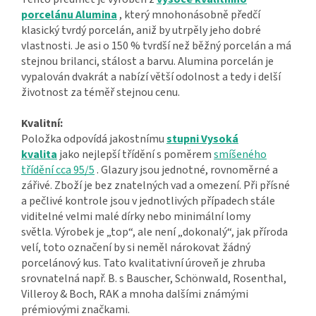
porcelánu Alumina
, který mnohonásobně předčí
klasický tvrdý porcelán, aniž by utrpěly jeho dobré
vlastnosti. Je asi o 150 % tvrdší než běžný porcelán a má
stejnou brilanci, stálost a barvu. Alumina porcelán je
vypalován dvakrát a nabízí větší odolnost a tedy i delší
životnost za téměř stejnou cenu.
Kvalitní:
Položka odpovídá jakostnímu
stupni Vysoká
kvalita
jako nejlepší třídění s poměrem
smíšeného
třídění cca 95/5
. Glazury jsou jednotné, rovnoměrné a
zářivé. Zboží je bez znatelných vad a omezení. Při přísné
a pečlivé kontrole jsou v jednotlivých případech stále
viditelné velmi malé dírky nebo minimální lomy
světla. Výrobek je „top“, ale není „dokonalý“, jak příroda
velí, toto označení by si neměl nárokovat žádný
porcelánový kus. Tato kvalitativní úroveň je zhruba
srovnatelná např. B. s Bauscher, Schönwald, Rosenthal,
Villeroy & Boch, RAK a mnoha dalšími známými
prémiovými značkami.