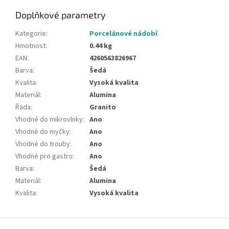
Doplňkové parametry
Kategorie
:
Porcelánové nádobí
Hmotnost
:
0.44 kg
EAN
:
4260563826967
Barva
:
Šedá
Kvalita
:
Vysoká kvalita
Materiál
:
Alumina
Řada
:
Granito
Vhodné do mikrovlnky
:
Ano
Vhodné do myčky
:
Ano
Vhodné do trouby
:
Ano
Vhodné pro gastro
:
Ano
Barva
:
Šedá
Materiál
:
Alumina
Kvalita
:
Vysoká kvalita
Z