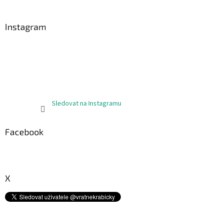
á
p
a
Instagram
t
í
Sledovat na Instagramu
Facebook
X