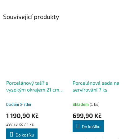
Související produkty
Porcelánový talíř s
Porcelánová sada na
vysokým okrajem 21 cm
servírování 7 ks
"Granito" - 4ks
Dodání 5-7dní
Skladem
(1 ks)
1 190,90 Kč
699,90 Kč
Měrná
297,73 Kč / 1 ks
Do košíku
cena:
Do košíku