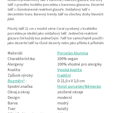
Moderní předkrmový talíř v barevné, reaktivní glazuře. Dortový
talíř z pravého tvrdého porcelánu s barevnou glazurou. Dezertní
talíř v různobarevné reaktivní glazuře. Snídaňový talíř v
decentním tvaru. Barevný trendy talíř na všechny druhy hlavních
jídel.
Plochý talíř 21 cm z modré série Coral vyrobený z kvalitního
porcelánu je ideální jako snídaňový talíř. Jedinečná reaktivní
glazura činí každý kus jedinečným. Talíř lze samozřejmě použít i
jako dezertní talíř na různé dezerty nebo jako přílohu k přílohám.
Materiál:
Porcelán Alumina
Charakteristika:
100% vegan
Alergeny:
100% vhodné pro alergiky
Kvalita:
Vysoká kvalita
Způsob výroby:
tradiční
Rozměry*
:
D 21,0 x V 2,0 cm
Spodní značka:
Holst porcelán/Německo
Okraj a okraj:
zesílené okraje
Design:
moderní
Barva:
modrý
Tvar:
kulatý