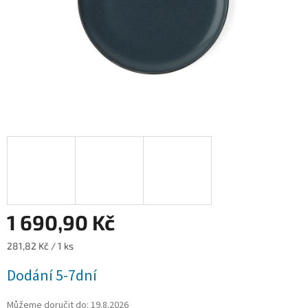
1 690,90 Kč
Měrná
281,82 Kč / 1 ks
cena:
Dodání 5-7dní
Můžeme doručit do:
19.8.2026