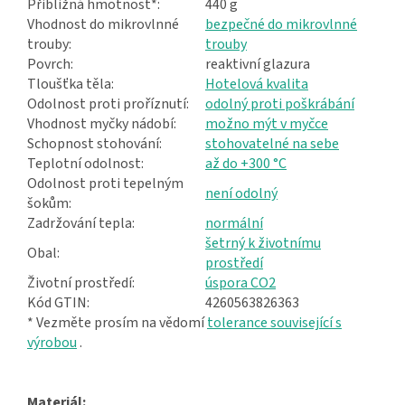
Přibližná hmotnost*:
440 g
Vhodnost do mikrovlnné
bezpečné do mikrovlnné
trouby:
trouby
Povrch:
reaktivní glazura
Tloušťka těla:
Hotelová kvalita
Odolnost proti proříznutí:
odolný proti poškrábání
Vhodnost myčky nádobí:
možno mýt v myčce
Schopnost stohování:
stohovatelné na sebe
Teplotní odolnost:
až do +300 °C
Odolnost proti tepelným
není odolný
šokům:
Zadržování tepla:
normální
šetrný k životnímu
Obal:
prostředí
Životní prostředí:
úspora CO2
Kód GTIN:
4260563826363
* Vezměte prosím na vědomí
tolerance související s
výrobou
.
Materiál: