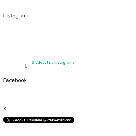
á
p
a
Instagram
t
í
Sledovat na Instagramu
Facebook
X