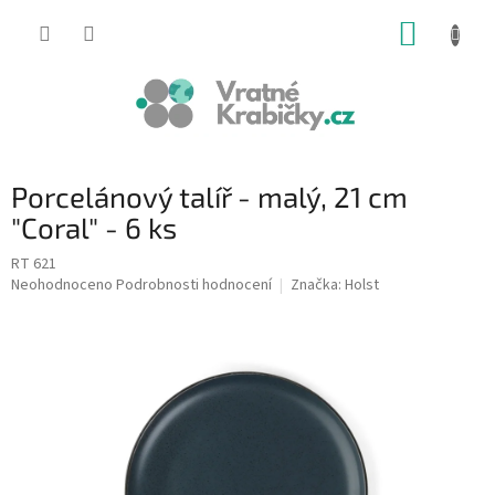
Přejít
NÁKUP
na
obsah
KOŠÍK
Porcelánový talíř - malý, 21 cm
"Coral" - 6 ks
RT 621
Průměrné
Neohodnoceno
Podrobnosti hodnocení
Značka:
Holst
hodnocení
produktu
je
0,0
z
5
hvězdiček.