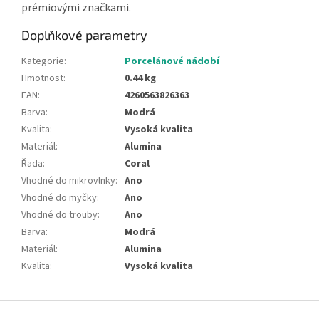
prémiovými značkami.
Doplňkové parametry
Kategorie
:
Porcelánové nádobí
Hmotnost
:
0.44 kg
EAN
:
4260563826363
Barva
:
Modrá
Kvalita
:
Vysoká kvalita
Materiál
:
Alumina
Řada
:
Coral
Vhodné do mikrovlnky
:
Ano
Vhodné do myčky
:
Ano
Vhodné do trouby
:
Ano
Barva
:
Modrá
Materiál
:
Alumina
Kvalita
:
Vysoká kvalita
Z