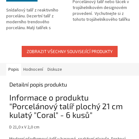
Porcelánový talíř nebo tácek v
trojúhelníkovém designovém
Snídaňový talíř z reaktivního
provedení. Vychutnejte si z
porcelánu. Dezertní talíř z
tohoto trojúhelníkového talířku
moderního trendového
dort, zákusek, pizzu nebo
porcelánu. Malý talířek s
snídani! Skvěle se hodí...
barevnou, reaktivní glazurou.
ZOBRAZIT VŠECHNY SOUVISEJÍCÍ PRODUKTY
Popis
Hodnocení
Diskuze
Detailní popis produktu
Informace o produktu
"Porcelánový talíř plochý 21 cm
kulatý "Coral" - 6 kusů"
D 21,0 x V 2,0 cm