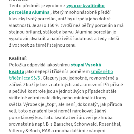
Tento předmět je vyroben z
vysoce kvalitního
porcelánu Alumina
, který mnohonásobně předčí
klasický tvrdý porcelán, aniž by utrpěly jeho dobré
vlastnosti. Je asi o 150 % tvrdší než běžný porcelán a má
stejnou brilanci, stálost a barvu. Alumina porcelán je
vypalován dvakrát a nabízí větší odolnost a tedy i delší
životnost za téměř stejnou cenu.
Kvalitní:
Položka odpovídá jakostnímu
stupni Vysoká
kvalita
jako nejlepší třídění s poměrem
smíšeného
třídění cca 95/5
. Glazury jsou jednotné, rovnoměrné a
zářivé. Zboží je bez znatelných vad a omezení. Při přísné
a pečlivé kontrole jsou v jednotlivých případech stále
viditelné velmi malé dírky nebo minimální lomy
světla. Výrobek je „top“, ale není „dokonalý“, jak příroda
velí, toto označení by si neměl nárokovat žádný
porcelánový kus. Tato kvalitativní úroveň je zhruba
srovnatelná např. B. s Bauscher, Schönwald, Rosenthal,
Villeroy & Boch, RAK a mnoha dalšími známými