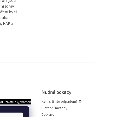
trole jsou
lní lomy
čení by si
hruba
h, RAK a
Nudné odkazy
Kam s tímto odpadem? ♻
Platební metody
Doprava