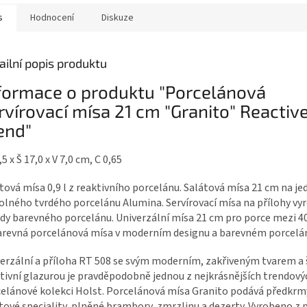
s
Hodnocení
Diskuze
ailní popis produktu
formace o produktu "Porcelánová
rvírovací mísa 21 cm "Granito" Reactiv
end"
,5 x Š 17,0 x V 7,0 cm, C 0,65
tová mísa 0,9 l z reaktivního porcelánu. Salátová mísa 21 cm na je
olného tvrdého porcelánu Alumina. Servírovací mísa na přílohy vy
dy barevného porcelánu. Univerzální mísa 21 cm pro porce mezi 40
arevná porcelánová mísa v moderním designu a barevném porcelá
erzální a příloha RT 508 se svým moderním, zakřiveným tvarem a
tivní glazurou je pravděpodobně jednou z nejkrásnějších trendový
elánové kolekci Holst. Porcelánová mísa Granito podává předkrm
tové speciality, plněné brambory, zmrzlinu a dezerty. Vyrobeno z 