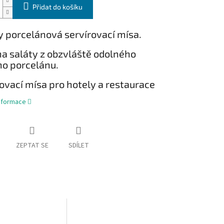
Přidat do košíku
 porcelánová servírovací mísa.
a saláty z obzvláště odolného
ho porcelánu.
ovací mísa pro hotely a restaurace
informace
ZEPTAT SE
SDÍLET