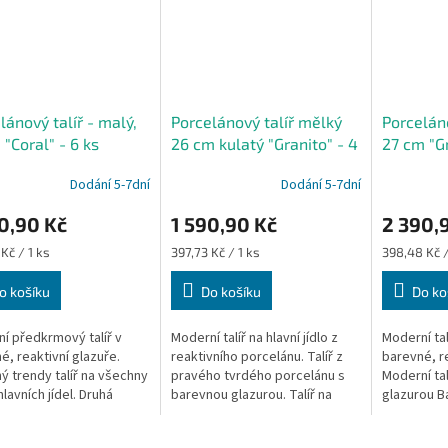
lánový talíř - malý,
Porcelánový talíř mělký
Porceláno
 "Coral" - 6 ks
26 cm kulatý "Granito" - 4
27 cm "Gr
ks
Dodání 5-7dní
Dodání 5-7dní
0,90 Kč
1 590,90 Kč
2 390,
Měrná
Měrná
Kč / 1 ks
397,73 Kč / 1 ks
398,48 Kč /
cena:
cena:
o košíku
Do košíku
Do ko
í předkrmový talíř v
Moderní talíř na hlavní jídlo z
Moderní talí
é, reaktivní glazuře.
reaktivního porcelánu. Talíř z
barevné, re
ý trendy talíř na všechny
pravého tvrdého porcelánu s
Moderní tal
lavních jídel. Druhá
barevnou glazurou. Talíř na
glazurou Ba
ší úroveň kvality od
hlavní chod.
na všechny 
ánky Holst. Vhodný do...