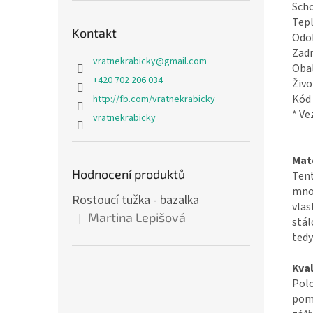
Scho
Tepl
Kontakt
Odol
Zadr
vratnekrabicky
@
gmail.com
Obal
+420 702 206 034
Živo
Kód
http://fb.com/vratnekrabicky
* V
vratnekrabicky
Mate
Hodnocení produktů
Tent
mnoh
Rostoucí tužka - bazalka
vlas
Martina Lepišová
|
stál
Hodnocení produktu je 5 z 5 hvězdiček.
tedy
Kval
Pol
po