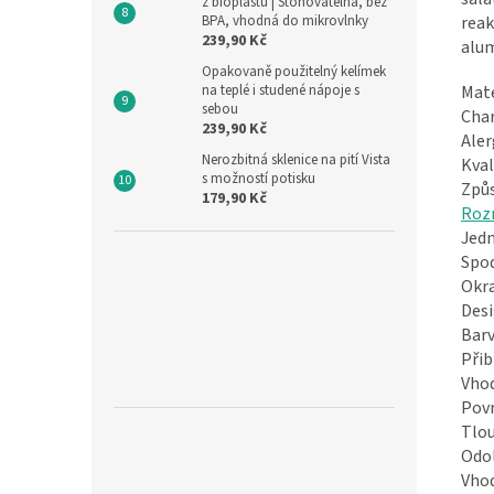
z bioplastu | Stohovatelná, bez
reak
BPA, vhodná do mikrovlnky
239,90 Kč
alum
Opakovaně použitelný kelímek
Mate
na teplé i studené nápoje s
sebou
Char
239,90 Kč
Aler
Nerozbitná sklenice na pití Vista
Kval
s možností potisku
Způs
179,90 Kč
Roz
Jedn
Spod
Okra
Desi
Barv
Přib
Vhod
Povr
Tlou
Odol
Vhod