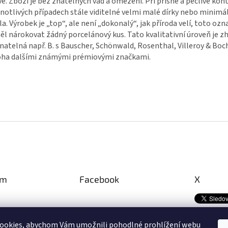
vé. Zboží je bez znatelných vad a omezení. Při přísné a pečlivé kon
dnotlivých případech stále viditelné velmi malé dírky nebo minimá
la. Výrobek je „top“, ale není „dokonalý“, jak příroda velí, toto ozna
l nárokovat žádný porcelánový kus. Tato kvalitativní úroveň je z
natelná např. B. s Bauscher, Schönwald, Rosenthal, Villeroy & Boc
ha dalšími známými prémiovými značkami.
am
Facebook
X
ookies, abychom Vám umožnili pohodlné prohlížení webu