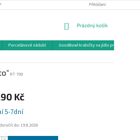
PODMÍNKY OCHRANY OSOBNÍCH ÚDAJŮ
OBCHODNÍ PODMÍNKY
Přihlášení
NÁKUPNÍ
Prázdný košík
KOŠÍK
Porcelánové nádobí
GoodBowl krabičky na jídlo pro rozvoz a ga
to"
RT 700
,90 Kč
í 5-7dní
oručit do:
19.8.2026