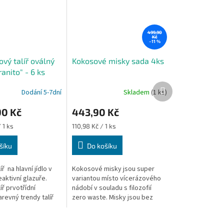
499,90
Kč
–11 %
vý talíř oválný
Kokosové misky sada 4ks
anito" - 6 ks
Další
Dodání 5-7dní
Skladem
(1 ks)
Průměrné
produkt
hodnocení
90 Kč
443,90 Kč
produktu
je
Měrná
 1 ks
110,98 Kč / 1 ks
5,0
cena:
z
šíku
Do košíku
5
hvězdiček.
ř na hlavní jídlo v
Kokosové misky jsou super
aktivní glazuře.
variantou místo vícerázového
íř prvotřídní
nádobí v souladu s filozofií
revný trendy talíř
zero waste. Misky jsou bez
druhy hlavních jídel.
třísek, stabilní, bez chuti a bez
jakýchkoliv chemických