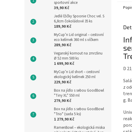
sportovní akce
Popi
39,90 Kč
Jedlé lžičky Spoonie Choc vel. S
6,8cm čokoládové 35 ks
189,90 Kč
Det
MyCup’n Lid original – cestovní
In
eco kelímek 360 ml s víčkem
289,90 Kč
se
Veganský kornout na zmrzlinu
Tr
Ø 52 mm 500 ks
1 699,90 Kč
D 21
MyCup’n Lid short – cestovní
ekologický kelímek 250 ml
Salá
229,90 Kč
z od
Box na jídlo s sebou GoodBowl
tren
"Tiny XL" 550 ml
g. B
279,90 Kč
Box na jídlo s sebou GoodBowl
Univ
"Trio" (sada 5 ks)
reak
1 279,90 Kč
porc
RamenBowl – ekologická miska
salá