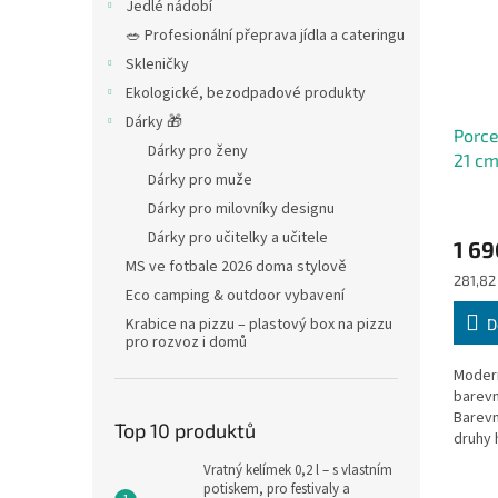
Jedlé nádobí
🥗 Profesionální přeprava jídla a cateringu
Skleničky
Ekologické, bezodpadové produkty
Dárky 🎁
Porce
Dárky pro ženy
21 cm
Dárky pro muže
Dárky pro milovníky designu
Dárky pro učitelky a učitele
1 69
MS ve fotbale 2026 doma stylově
Měrná
281,82 
Eco camping & outdoor vybavení
cena:
Krabice na pizzu – plastový box na pizzu
D
pro rozvoz i domů
Modern
barevn
Barevn
Top 10 produktů
druhy h
nejvyš
Vratný kelímek 0,2 l – s vlastním
porcel
potiskem, pro festivaly a