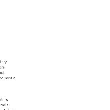
který
bré
ci,
odolnost a
ění s
rné a