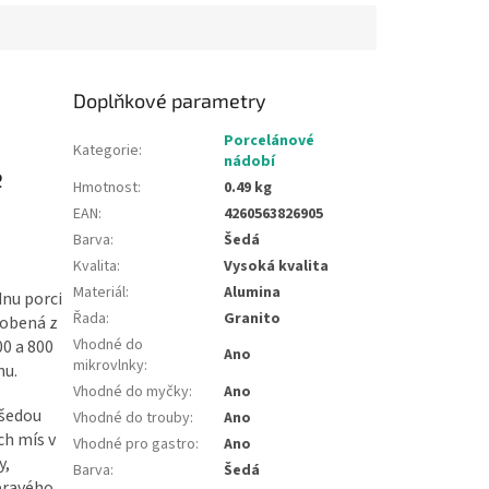
přísad....
Doplňkové parametry
Porcelánové
Kategorie
:
nádobí
e
Hmotnost
:
0.49 kg
EAN
:
4260563826905
Barva
:
Šedá
Kvalita
:
Vysoká kvalita
Materiál
:
Alumina
dnu porci
Řada
:
Granito
robená z
Vhodné do
0 a 800
Ano
mikrovlnky
:
nu.
Vhodné do myčky
:
Ano
 šedou
Vhodné do trouby
:
Ano
ch mís v
Vhodné pro gastro
:
Ano
y,
Barva
:
Šedá
pravého,