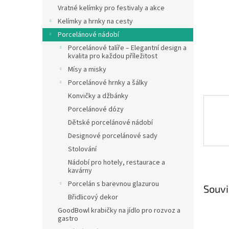
n
Vratné kelímky pro festivaly a akce
e
Kelímky a hrnky na cesty
l
Porcelánové nádobí
Porcelánové talíře – Elegantní design a
kvalita pro každou příležitost
Mísy a misky
Porcelánové hrnky a šálky
Konvičky a džbánky
Porcelánové dózy
Dětské porcelánové nádobí
Designové porcelánové sady
Stolování
Nádobí pro hotely, restaurace a
kavárny
Porcelán s barevnou glazurou
Souvi
Břidlicový dekor
GoodBowl krabičky na jídlo pro rozvoz a
gastro