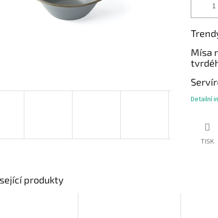
Trendy
Mísa n
tvrdé
Servír
Detailní 
TISK
sející produkty