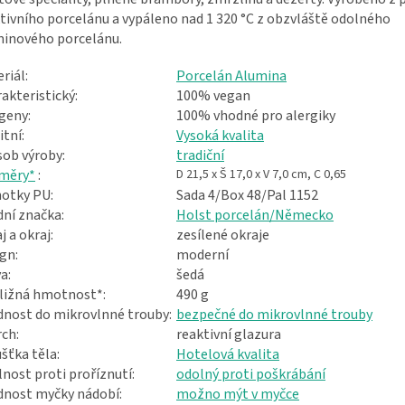
tivního porcelánu a vypáleno nad 1 320 °C z obzvláště odolného
inového porcelánu.
riál:
Porcelán Alumina
akteristický:
100% vegan
geny:
100% vhodné pro alergiky
itní:
Vysoká kvalita
ob výroby:
tradiční
měry*
:
D 21,5 x Š 17,0 x V 7,0 cm, C 0,65
otky PU:
Sada 4/Box 48/Pal 1152
ní značka:
Holst porcelán/Německo
j a okraj:
zesílené okraje
gn:
moderní
a:
šedá
ližná hmotnost*:
490 g
nost do mikrovlnné trouby:
bezpečné do mikrovlnné trouby
ch:
reaktivní glazura
šťka těla:
Hotelová kvalita
nost proti proříznutí:
odolný proti poškrábání
nost myčky nádobí:
možno mýt v myčce