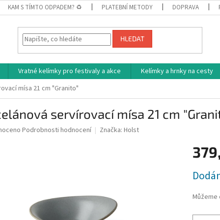
KAM S TÍMTO ODPADEM? ♻
PLATEBNÍ METODY
DOPRAVA
HLEDAT
Vratné kelímky pro festivaly a akce
Kelímky a hrnky na cesty
ovací mísa 21 cm "Granito"
elánová servírovací mísa 21 cm "Grani
né
noceno
Podrobnosti hodnocení
Značka:
Holst
ní
379
u
Měrná
Dodán
cena:
ek.
Můžeme d