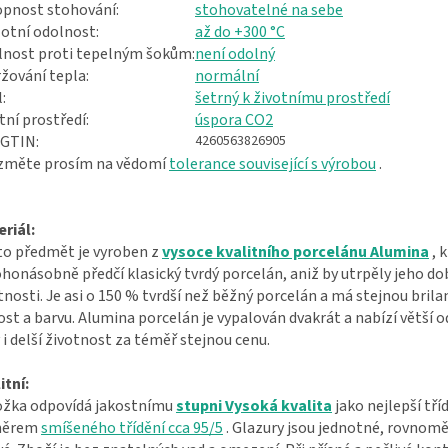
pnost stohování:
stohovatelné na sebe
otní odolnost:
až do +300 °C
nost proti tepelným šokům:
není odolný
žování tepla:
normální
:
šetrný k životnímu prostředí
tní prostředí:
úspora CO2
 GTIN:
4260563826905
ezměte prosím na vědomí
tolerance související s výrobou
.
riál:
o předmět je vyroben z
vysoce kvalitního porcelánu Alumina
, 
onásobně předčí klasický tvrdý porcelán, aniž by utrpěly jeho do
tnosti. Je asi o 150 % tvrdší než běžný porcelán a má stejnou brilan
ost a barvu. Alumina porcelán je vypalován dvakrát a nabízí větší 
 i delší životnost za téměř stejnou cenu.
itní:
ožka odpovídá jakostnímu
stupni Vysoká kvalita
jako nejlepší tříd
měrem
smíšeného třídění cca 95/5
. Glazury jsou jednotné, rovnomě