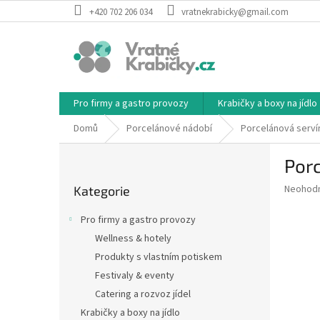
Přejít
+420 702 206 034
vratnekrabicky@gmail.com
na
obsah
Pro firmy a gastro provozy
Krabičky a boxy na jídlo
Domů
Porcelánové nádobí
Porcelánová servír
P
Porc
o
Přeskočit
s
Průměr
Neohod
Kategorie
kategorie
t
hodnoce
r
produkt
Pro firmy a gastro provozy
a
je
Wellness & hotely
0,0
n
z
Produkty s vlastním potiskem
n
5
í
Festivaly & eventy
hvězdič
p
Catering a rozvoz jídel
a
Krabičky a boxy na jídlo