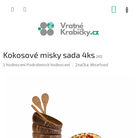
Přejít
NÁKUP
na
obsah
KOŠÍK
Kokosové misky sada 4ks
265
Průměrné
1 hodnocení
Podrobnosti hodnocení
Značka:
Wisefood
hodnocení
produktu
je
5,0
z
5
hvězdiček.