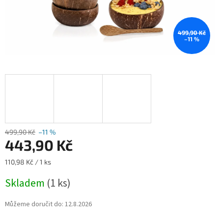
499,90 Kč
–11 %
499,90 Kč
–11 %
443,90 Kč
Měrná
110,98 Kč / 1 ks
cena:
Skladem
(1 ks)
Můžeme doručit do:
12.8.2026