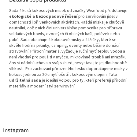
Sada 4 kusů kokosových misek od značky Wisefood představuje
ekologické a bezodpadové řešení
pro servírování jídel v
domácnosti i při venkovních aktivitách. Každá miska je chuťově
neutrální, což z nich činí univerzálního pomocníka pro přípravu
snídaňových bowls, ovocných či obilných kaší, polévek nebo
poké. Sada obsahuje 4 kokosové misky a 4 lžičky, které se
skvěle hodí na pikniky, camping, eventy nebo běžné domácí
stravování. Přírodní materiál vyžaduje ruční mytí teplou vodou a
není vhodný pro použití v myčce, mikrovlnné troubě ani mrazáku.
Aby si nádobí uchovalo svůj vzhled, nevystavujte jej dlouhodobě
vlhkosti. Pro zachování přirozeného lesku doporučujeme misky z
kokosu jednou za 20 umytí ošetřit kokosovým olejem. Tato
udržitelná sada
je ideální volbou pro ty, kteří preferují přírodní
materiály a moderní styl servírování.
Z
á
p
a
Instagram
t