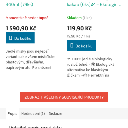
340ml (79ks)
kakao (6ks)🌿 – Ekologické
a chutné
Momentálně nedostupné
Skladem
(1 ks)
1 590,90 Kč
119,90 Kč
Měrná
19,98 Kč / 1 ks
Do košíku
cena:
Do košíku
Jedlé misky jsou nejlepší
variantou ke všem mističkám
🍴 100% jedlé a biologicky
plastovým, dřevěným,
rozložitelné. - 🌍 Ekologická
papírovým atd. Po snězení
alternativa ke klasickým
pokrmu je jednoduše můžete
lžičkám. - 🎂 Perfektní na
schroupat. Don't waste it, taste
dezerty, zmrzliny a malé
it!
pochoutky. - ✅ Vyrobené z
přírodních...
ZOBRAZIT VŠECHNY SOUVISEJÍCÍ PRODUKTY
Popis
Hodnocení (1)
Diskuze
Detailní popis produktu