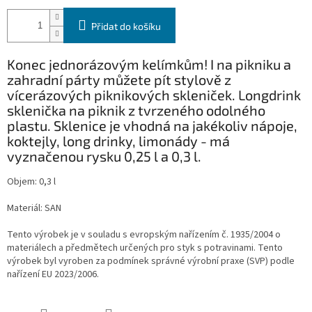
Přidat do košíku
Konec jednorázovým kelímkům! I na pikniku a
zahradní párty můžete pít stylově z
vícerázových piknikových skleniček. Longdrink
sklenička na piknik z tvrzeného odolného
plastu. Sklenice je vhodná na jakékoliv nápoje,
koktejly, long drinky, limonády - má
vyznačenou rysku 0,25 l a 0,3 l.
Objem: 0,3 l
Materiál:
SAN
Tento výrobek je v souladu s evropským nařízením č. 1935/2004 o
materiálech a předmětech určených pro styk s potravinami. Tento
výrobek byl vyroben za podmínek správné výrobní praxe (SVP) podle
nařízení EU 2023/2006.