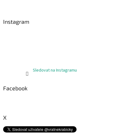
Z
á
p
a
Instagram
t
í
Sledovat na Instagramu
Facebook
X