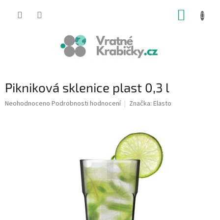
Přejít
NÁKUP
na
obsah
KOŠÍK
Pikniková sklenice plast 0,3 l
Průměrné
Neohodnoceno
Podrobnosti hodnocení
Značka:
Elasto
hodnocení
produktu
je
0,0
z
5
hvězdiček.