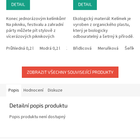
DETAIL
DETAIL
Konec jednorázovým kelímkům!
Ekologický materiál: Kelímek je
Na pikniku, festivalu a zahradní
vyroben z organického plastu,
párty můžete pít stylově z
který je biologicky
vícerázových piknikových
odbouratelný a šetrný k přírodě.
skleniček. Vybírejte z různých
Organický plast je vyroben z
velikostí a barev plastových...
Průhledná 0,2 l
Modrá 0,2 l
Žlutá 0,2 l
obnovitelných zdrojů, což
Břidlicová
Zelená 0,2 l
Meruňková
Oranžová 0,
Šeříkov
snižuje...
ZOBRAZIT VŠECHNY SOUVISEJÍCÍ PRODUKTY
Popis
Hodnocení
Diskuze
Detailní popis produktu
Popis produktu není dostupný