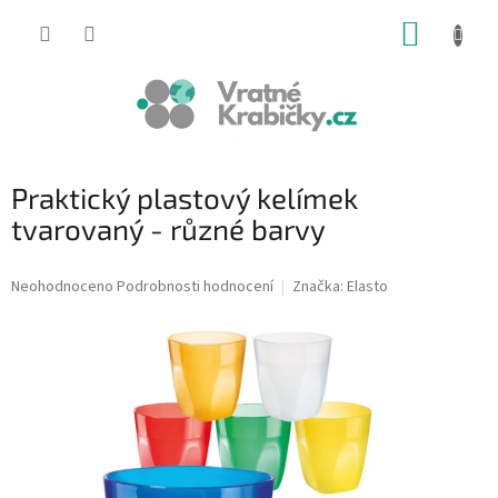
Přejít
NÁKUP
na
obsah
KOŠÍK
Praktický plastový kelímek
tvarovaný - různé barvy
Průměrné
Neohodnoceno
Podrobnosti hodnocení
Značka:
Elasto
hodnocení
produktu
je
0,0
z
5
hvězdiček.