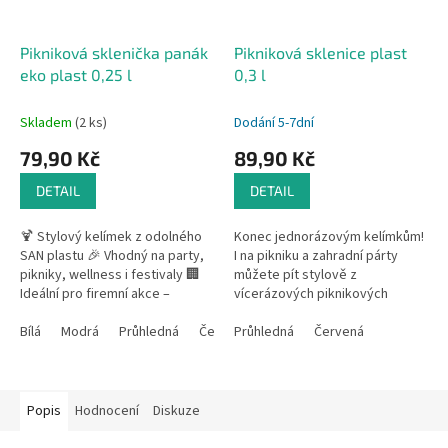
Pikniková sklenička panák
Pikniková sklenice plast
eko plast 0,25 l
0,3 l
Skladem
(2 ks)
Dodání 5-7dní
79,90 Kč
89,90 Kč
DETAIL
DETAIL
🍹 Stylový kelímek z odolného
Konec jednorázovým kelímkům!
SAN plastu 🎉 Vhodný na party,
I na pikniku a zahradní párty
pikniky, wellness i festivaly 🏢
můžete pít stylově z
Ideální pro firemní akce –
vícerázových piknikových
možnost potisku 🔁 Opakovaně
skleniček. Longdrink sklenička
použitelný,...
Bílá
Modrá
Průhledná
Červená
na piknik z tvrzeného odolného
Průhledná
Červená
plastu....
Popis
Hodnocení
Diskuze