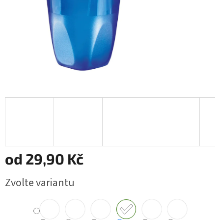
od
29,90 Kč
Měrná
Zvolte variantu
cena: