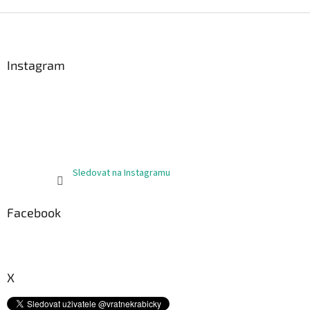
Z
á
p
a
Instagram
t
í
Sledovat na Instagramu
Facebook
X