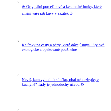
☕️ Originální porcelánové a keramické hrnky, které
změní vaše pití kávy v zážitek ☕️
Kelímky na cesty a párty, které dávají smysl: Stylové,
ekologické a opakovaně použitelné
Nevíš, kam vyhodit krabičku, obal nebo zbytky z
kuchyně? Tady je jednoduchý návod ♻️