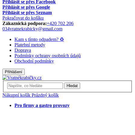
Přihlásit se přes Facebook
Přihlásit se přes Google
Přihlásit se přes Seznam
Pokračovat do košíku
Zákaznická podpora:
+420 702 206
034
vratnekrabicky@gmail.com
Kam s tímto odpadem? ♻
Platební metody
Doprava
Podmínky ochrany osobních údajů
Obchodní podmínky
Přihlášení
Hledat
Nákupní košík
Prázdný košík
Pro firmy a gastro provozy