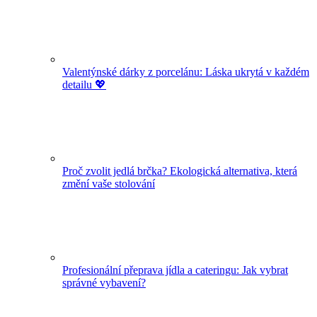
Valentýnské dárky z porcelánu: Láska ukrytá v každém
detailu 💖
Proč zvolit jedlá brčka? Ekologická alternativa, která
změní vaše stolování
Profesionální přeprava jídla a cateringu: Jak vybrat
správné vybavení?