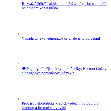
Rozvážíš jídlo? Takhle ho udržíš teplé (nebo studené) i
na druhém konci města
Vypadá to jako jednorázovka… ale je to porcelán!
🎁 Nejoriginálnější dárky pro učitelky: Rostoucí tužky
a designové porcelánové dózy 🌱
Proč jsou ekologické krabičky ideální volbou pro
catering a firemní stravování