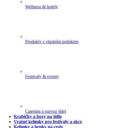
Wellness & hotely
Produkty s vlastním potiskem
Festivaly & eventy
Catering a rozvoz jídel
Krabičky a boxy na jídlo
Vratné kelímky pro festivaly a akce
Kelímky a hrnky na cesty