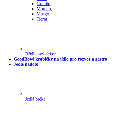
Granito
,
Moreno
,
Musgo
,
Tierra
Břidlicový dekor
GoodBowl krabičky na jídlo pro rozvoz a gastro
Jedlé nádobí
Jedlá brčka