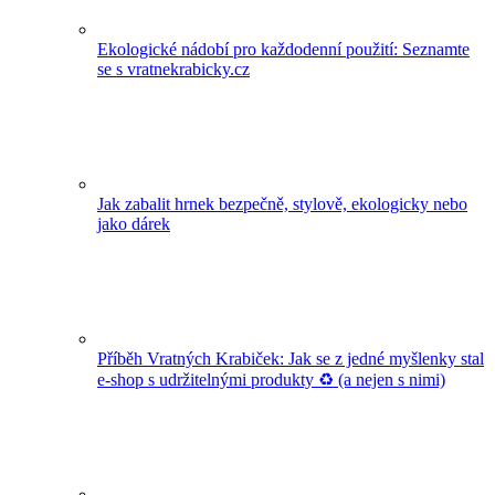
Ekologické nádobí pro každodenní použití: Seznamte
se s vratnekrabicky.cz
Jak zabalit hrnek bezpečně, stylově, ekologicky nebo
jako dárek
Příběh Vratných Krabiček: Jak se z jedné myšlenky stal
e-shop s udržitelnými produkty ♻️ (a nejen s nimi)