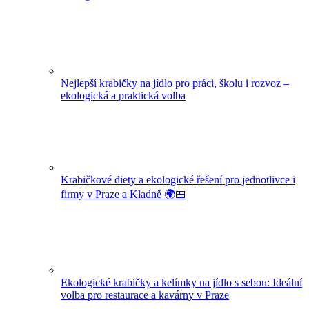
Nejlepší krabičky na jídlo pro práci, školu i rozvoz –
ekologická a praktická volba
Krabičkové diety a ekologické řešení pro jednotlivce i
firmy v Praze a Kladně 🌍🍱
Ekologické krabičky a kelímky na jídlo s sebou: Ideální
volba pro restaurace a kavárny v Praze