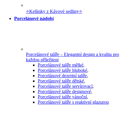
⭐Kelímky z Kávové sedliny⭐
Porcelánové nádobí
Porcelánové talíře – Elegantní design a kvalita pro
každou příležitost
Porcelánové talíře mělké
,
Porcelánové talíře hluboké
,
Porcelánové dezertní talíře
,
Porcelánové talíře dětské
,
Porcelánové talíře servírovací
,
Porcelánové talíře designové
,
Porcelánové talíře vánoční
,
Porcelánové talíře s reaktivní glazurou