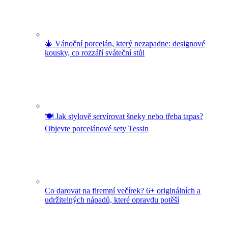
🎄 Vánoční porcelán, který nezapadne: designové
kousky, co rozzáří sváteční stůl
🍽️ Jak stylově servírovat šneky nebo třeba tapas?
Objevte porcelánové sety Tessin
Co darovat na firemní večírek? 6+ originálních a
udržitelných nápadů, které opravdu potěší