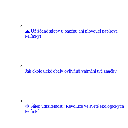
🌊 Už žádné střepy u bazénu ani plovoucí papírové
kelímky!
Jak ekologické obaly ovlivňují vnímání tvé značky
♻️ Šálek udržitelnosti: Revoluce ve světě ekologických
kelímků