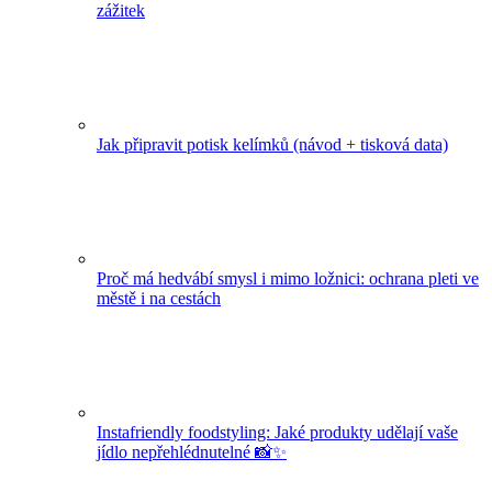
zážitek
Jak připravit potisk kelímků (návod + tisková data)
Proč má hedvábí smysl i mimo ložnici: ochrana pleti ve
městě i na cestách
Instafriendly foodstyling: Jaké produkty udělají vaše
jídlo nepřehlédnutelné 📸✨