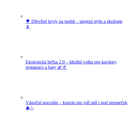
🌳 Dřevěné kryty na mobil – spojení stylu a ekologie
📱
Ekologická brčka 2.0 – Ideální volba pro kavárny,
restaurace a bary 🌿🥤
Vánoční porcelán – kouzlo pro váš stůl i pod stromeček
🎄✨