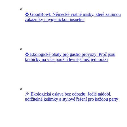
♻️ GoodBowl: Německé vratné misky, které zaujmou
zákazníky i hygienickou inspekci
♻️ Ekologické obaly pro gastro provozy: Proč jsou
krabičky na více použití levnější než jednoráz?
🎉 Ekologická oslava bez odpadu: Jedlé nádobí,
udržitelné kelímky a stylové řešení pro každou party