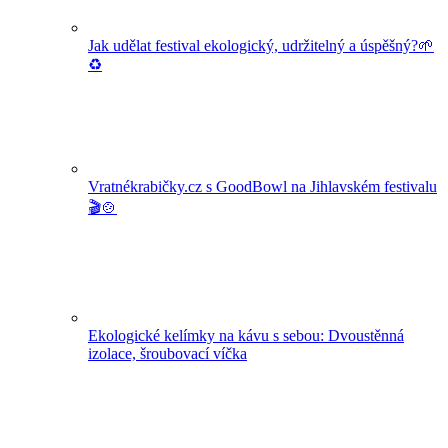
Jak udělat festival ekologický, udržitelný a úspěšný?🌱
♻️
Vratnékrabičky.cz s GoodBowl na Jihlavském festivalu
🎬🍲
Ekologické kelímky na kávu s sebou: Dvoustěnná
izolace, šroubovací víčka