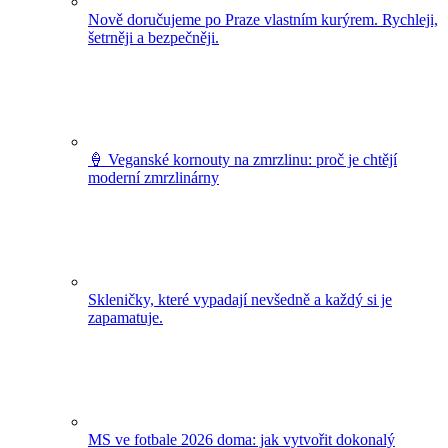
Nově doručujeme po Praze vlastním kurýrem. Rychleji,
šetrněji a bezpečněji.
🍦 Veganské kornouty na zmrzlinu: proč je chtějí
moderní zmrzlinárny
Skleničky, které vypadají nevšedně a každý si je
zapamatuje.
MS ve fotbale 2026 doma: jak vytvořit dokonalý