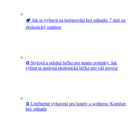
🏕️ Jak se vybavit na kempování bez odpadu: 7 tipů na
ekologický outdoor
♻️ Stylová a odolná brčka pro gastro podniky: Jak
vybrat ta správná ekologická brčka pro váš provoz
♻️ Udržitelné vybavení pro hotely a wellness: Komfort
bez odpadu