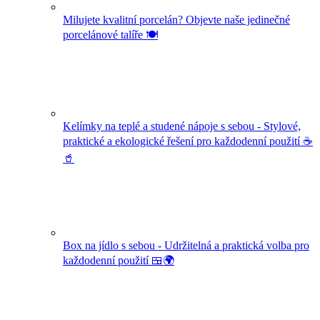
Milujete kvalitní porcelán? Objevte naše jedinečné
porcelánové talíře 🍽️
Kelímky na teplé a studené nápoje s sebou - Stylové,
praktické a ekologické řešení pro každodenní použití ☕
🥤
Box na jídlo s sebou - Udržitelná a praktická volba pro
každodenní použití 🍱🌍