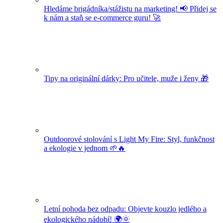
Hledáme brigádníka/stážistu na marketing! 📢 Přidej se
k nám a staň se e-commerce guru! 🚀
Tipy na originální dárky: Pro učitele, muže i ženy 🎁
Outdoorové stolování s Light My Fire: Styl, funkčnost
a ekologie v jednom 🌱🔥
Letní pohoda bez odpadu: Objevte kouzlo jedlého a
ekologického nádobí! 🌍🌞