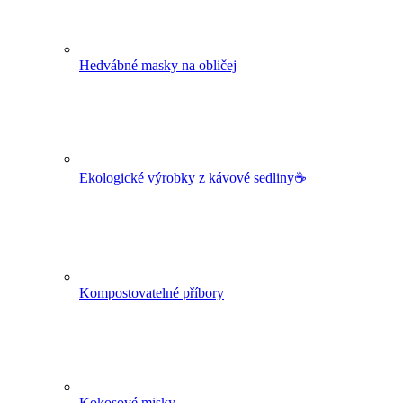
Hedvábné masky na obličej
Ekologické výrobky z kávové sedliny☕
Kompostovatelné příbory
Kokosové misky