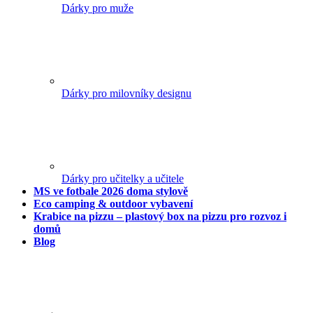
Dárky pro muže
Dárky pro milovníky designu
Dárky pro učitelky a učitele
MS ve fotbale 2026 doma stylově
Eco camping & outdoor vybavení
Krabice na pizzu – plastový box na pizzu pro rozvoz i
domů
Blog