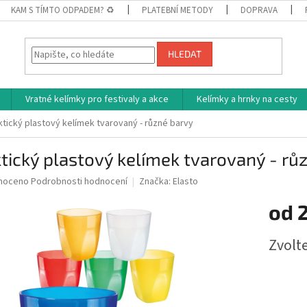
KAM S TÍMTO ODPADEM? ♻
PLATEBNÍ METODY
DOPRAVA
HLEDAT
Vratné kelímky pro festivaly a akce
Kelímky a hrnky na cesty
ktický plastový kelímek tvarovaný - různé barvy
tický plastový kelímek tvarovaný - rů
né
noceno
Podrobnosti hodnocení
Značka:
Elasto
ní
od
u
Měrná
Zvolt
cena:
ek.