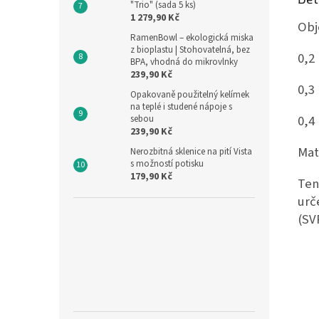
"Trio" (sada 5 ks)
1 279,90 Kč
Obj
RamenBowl – ekologická miska
z bioplastu | Stohovatelná, bez
0,2 
BPA, vhodná do mikrovlnky
239,90 Kč
0,3 
Opakovaně použitelný kelímek
na teplé i studené nápoje s
0,4 
sebou
239,90 Kč
Mat
Nerozbitná sklenice na pití Vista
s možností potisku
179,90 Kč
Ten
urč
(SV