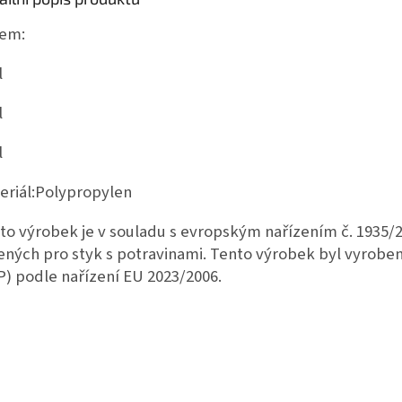
em:
l
l
l
eriál:
Polypropylen
to výrobek je v souladu s evropským nařízením č. 1935
ených pro styk s potravinami. Tento výrobek byl vyrobe
P) podle nařízení EU 2023/2006.