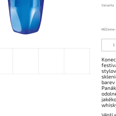
Varianta
Můžeme d
Konec
festiv
stylov
skleni
barev
Panáko
odolné
jakéko
whisk
Větší 