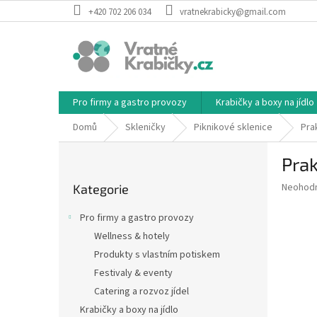
Přejít
+420 702 206 034
vratnekrabicky@gmail.com
na
obsah
Pro firmy a gastro provozy
Krabičky a boxy na jídlo
Domů
Skleničky
Piknikové sklenice
Pra
P
Prak
o
Přeskočit
s
Průměr
Neohod
Kategorie
kategorie
t
hodnoce
r
produkt
Pro firmy a gastro provozy
a
je
Wellness & hotely
0,0
n
z
Produkty s vlastním potiskem
n
5
í
Festivaly & eventy
hvězdič
p
Catering a rozvoz jídel
a
Krabičky a boxy na jídlo