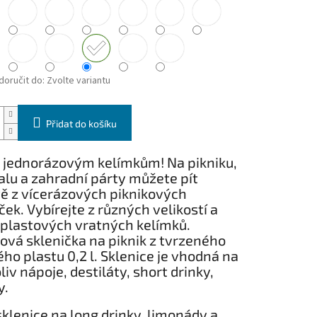
oručit do:
Zvolte variantu
Přidat do košíku
 jednorázovým kelímkům! Na pikniku,
alu a zahradní párty můžete pít
ě z vícerázových piknikových
ček. Vybírejte z různých velikostí a
 plastových vratných kelímků.
vá sklenička na piknik z tvrzeného
ho plastu 0,2 l. Sklenice je vhodná na
liv nápoje, destiláty, short drinky,
y.
sklenice na long drinky, limonády a