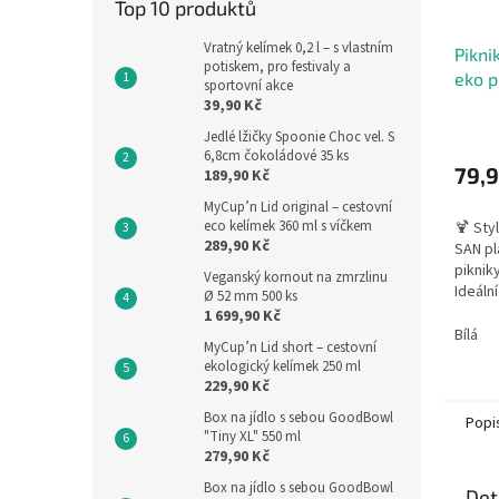
Top 10 produktů
Vratný kelímek 0,2 l – s vlastním
Pikni
potiskem, pro festivaly a
eko p
sportovní akce
39,90 Kč
Jedlé lžičky Spoonie Choc vel. S
6,8cm čokoládové 35 ks
79,9
189,90 Kč
MyCup’n Lid original – cestovní
eco kelímek 360 ml s víčkem
🍹 Sty
289,90 Kč
SAN pl
pikniky
Veganský kornout na zmrzlinu
Ideáln
Ø 52 mm 500 ks
možnos
1 699,90 Kč
Opakov
Bílá
MyCup’n Lid short – cestovní
ekologický kelímek 250 ml
229,90 Kč
Box na jídlo s sebou GoodBowl
Popi
"Tiny XL" 550 ml
279,90 Kč
Box na jídlo s sebou GoodBowl
Det