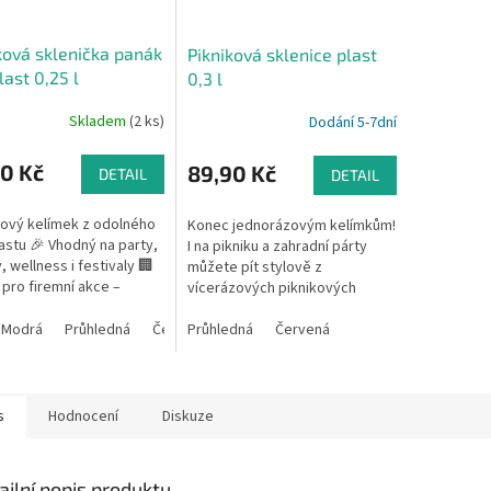
ková sklenička panák
Pikniková sklenice plast
last 0,25 l
0,3 l
Skladem
(2 ks)
Dodání 5-7dní
0 Kč
89,90 Kč
DETAIL
DETAIL
lový kelímek z odolného
Konec jednorázovým kelímkům!
astu 🎉 Vhodný na party,
I na pikniku a zahradní párty
, wellness i festivaly 🏢
můžete pít stylově z
í pro firemní akce –
vícerázových piknikových
t potisku 🔁
skleniček. Longdrink sklenička
aně použitelný,...
Modrá
Průhledná
Červená
na piknik z tvrzeného odolného
Průhledná
Červená
plastu....
s
Hodnocení
Diskuze
ailní popis produktu