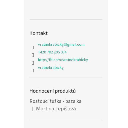
Kontakt
vratnekrabicky
@
gmail.com
+420 702 206 034
http://fb.com/vratnekrabicky
vratnekrabicky
Hodnocení produktů
Rostoucí tužka - bazalka
Martina Lepišová
|
Hodnocení produktu je 5 z 5 hvězdiček.