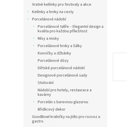
n
Vratné kelímky pro festivaly a akce
e
Kelímky a hrnky na cesty
l
Porcelánové nádobí
Porcelánové talíře – Elegantní design a
kvalita pro každou příležitost
Mísy a misky
Porcelánové hrnky a šálky
Konvičky a džbánky
Porcelánové dózy
Dětské porcelánové nádobí
Designové porcelánové sady
Stolování
Nádobí pro hotely, restaurace a
kavárny
Porcelán s barevnou glazurou
Břidlicový dekor
GoodBowl krabičky na jídlo pro rozvoz a
gastro