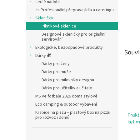
Jedlé nádobí
🥗 Profesionální přeprava jídla a cateringu
Skleničky
Piknikové sklenice
Designové skleničky pro originální
servírování
Ekologické, bezodpadové produkty
Souvi
Dárky 🎁
Dárky pro ženy
Dárky pro muže
Dárky pro milovníky designu
Dárky pro učitelky a učitele
MS ve fotbale 2026 doma stylově
Eco camping & outdoor vybavení
Krabice na pizzu – plastový box na pizzu
Prakt
pro rozvoz i domů
kelím
barvy