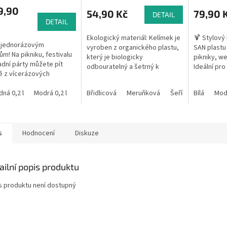
9,90
54,90 Kč
79,90 
DETAIL
DETAIL
Ekologický materiál: Kelímek je
🍹 Stylový
 jednorázovým
vyroben z organického plastu,
SAN plastu
ům! Na pikniku, festivalu
který je biologicky
pikniky, we
adní párty můžete pít
odbouratelný a šetrný k
Ideální pro
ě z vícerázových
přírodě. Organický plast je
možnost po
ových skleniček.
vyroben z obnovitelných
Opakovaně 
jte z různých velikostí a
dná 0,2 l
Modrá 0,2 l
Žlutá 0,2 l
Břidlicová
Zelená 0,2 l
Meruňková
Oranžová 0,2 l
Šeříková
Bílá
Mátov
Červ
Mod
zdrojů, což snižuje...
plastových...
s
Hodnocení
Diskuze
ailní popis produktu
s produktu není dostupný