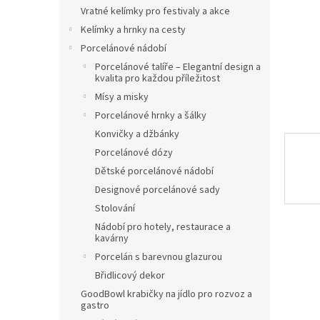
n
Vratné kelímky pro festivaly a akce
e
Kelímky a hrnky na cesty
l
Porcelánové nádobí
Porcelánové talíře – Elegantní design a
kvalita pro každou příležitost
Mísy a misky
Porcelánové hrnky a šálky
Konvičky a džbánky
Porcelánové dózy
Dětské porcelánové nádobí
Designové porcelánové sady
Stolování
Nádobí pro hotely, restaurace a
kavárny
Porcelán s barevnou glazurou
Břidlicový dekor
GoodBowl krabičky na jídlo pro rozvoz a
gastro