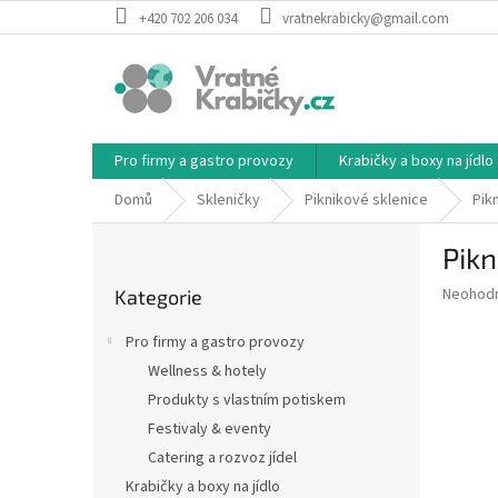
Přejít
+420 702 206 034
vratnekrabicky@gmail.com
na
obsah
Pro firmy a gastro provozy
Krabičky a boxy na jídlo
Domů
Skleničky
Piknikové sklenice
Pikn
P
Pikn
o
Přeskočit
s
Průměr
Neohod
Kategorie
kategorie
t
hodnoce
r
produkt
Pro firmy a gastro provozy
a
je
Wellness & hotely
0,0
n
z
Produkty s vlastním potiskem
n
5
í
Festivaly & eventy
hvězdič
p
Catering a rozvoz jídel
a
Krabičky a boxy na jídlo