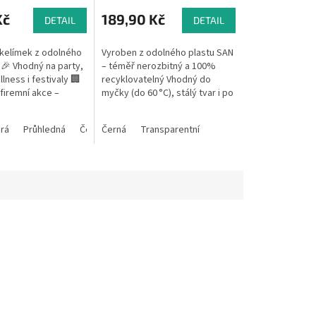
Kč
189,90 Kč
DETAIL
DETAIL
 kelímek z odolného
Vyroben z odolného plastu SAN
 🎉 Vhodný na party,
– téměř nerozbitný a 100%
llness i festivaly 🏢
recyklovatelný Vhodný do
 firemní akce –
myčky (do 60 °C), stálý tvar i po
tisku 🔁
mnoha umytích Možnost
použitelný,...
potisku loga – ideální pro...
á
ená 0,2 l
rá
Lískový oříšek
Průhledná
Průhledná 0,3 l
Červená
Chrpová
Černá
Modrá 0,3 l
Transparentní
Zelená 0,3 l
Žlutá 0,3 l
Čer