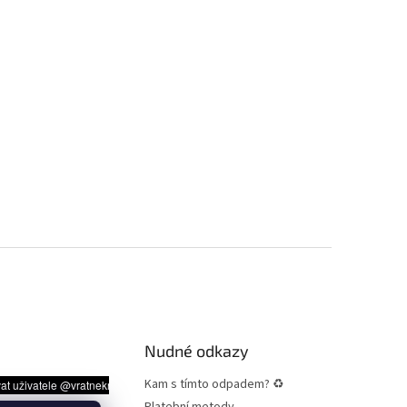
Nudné odkazy
Kam s tímto odpadem? ♻
Platební metody