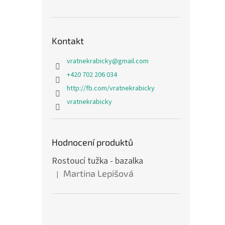
Kontakt
vratnekrabicky
@
gmail.com
+420 702 206 034
http://fb.com/vratnekrabicky
vratnekrabicky
Hodnocení produktů
Rostoucí tužka - bazalka
Martina Lepišová
|
Hodnocení produktu je 5 z 5 hvězdiček.