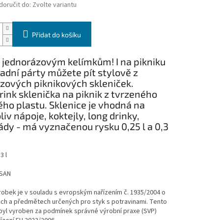
oručit do:
Zvolte variantu
Přidat do košíku
 jednorázovým kelímkům! I na pikniku
adní párty můžete pít stylově z
zových piknikových skleniček.
ink sklenička na piknik z tvrzeného
ho plastu. Sklenice je vhodná na
liv nápoje, koktejly, long drinky,
dy - má vyznačenou rysku 0,25 l a 0,3
3 l
SAN
obek je v souladu s evropským nařízením č. 1935/2004 o
ech a předmětech určených pro styk s potravinami. Tento
byl vyroben za podmínek správné výrobní praxe (SVP)