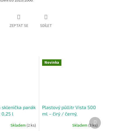
ízení EU 2023/2006.
ZEPTAT SE
SDÍLET
Novinka
á sklenička panák
Plastový půllitr Vista 500
 0,25 l
ml – čirý / černý,
Další
nerozbitný
produkt
Skladem
(2 ks)
Skladem
(3 ks)