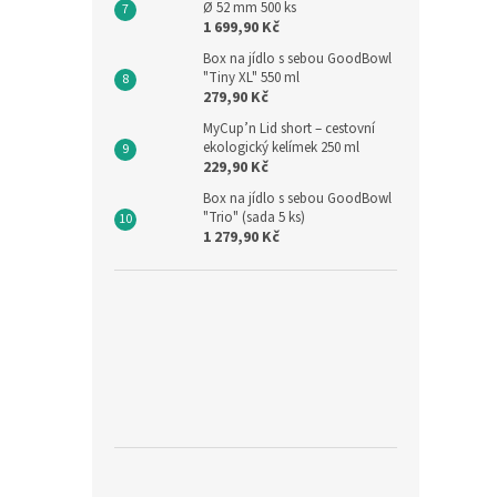
Ø 52 mm 500 ks
1 699,90 Kč
Box na jídlo s sebou GoodBowl
"Tiny XL" 550 ml
279,90 Kč
MyCup’n Lid short – cestovní
ekologický kelímek 250 ml
229,90 Kč
Box na jídlo s sebou GoodBowl
"Trio" (sada 5 ks)
1 279,90 Kč