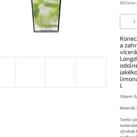
Můžeme d
Konec
a zahr
vícerá
Longdr
odolné
jakéko
limoná
l.
Objem: 0,
Materiál:
Tento výr
materiál
výrobek 