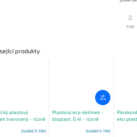
podle nař
TISK
sející produkty
až
–8 %
ický plastový
Plastový eco-kelímek -
Piknikov
ek tvarovaný - různé
bioplast, 0,4l - různé
eko plast
barvy
Dodání 5-7dní
Dodání 5-7dní