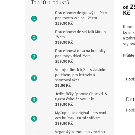
Top 10 produktů
2
od
Kč
Porcelánový designový talířek v
papírovém vzhledu 25 cm
259,90 Kč
Konec
Porcelánový dětský talíř Mickey
kelímk
25 cm
a zahr
399,90 Kč
stylov
piknik
Porcelánová mísa na hranolky -
Vybíre
Průhle
papírový vzhled 25cm
barev 
259,90 Kč
Vratný kelímek 0,2 l – s vlastním
potiskem, pro festivaly a
Popi
sportovní akce
39,90 Kč
Jedlé lžičky Spoonie Choc vel. S
Det
6,8cm čokoládové 35 ks
189,90 Kč
Popi
MyCup’n Lid original – cestovní
eco kelímek 360 ml s víčkem
289,90 Kč
Veganský kornout na zmrzlinu