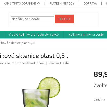
KAM S TÍMTO ODPADEM? ♻
PLATEBNÍ METODY
DOPRAVA
HLEDAT
Vratné kelímky pro festivaly a akce
Kelímky a hrnky na cesty
iková sklenice plast 0,3 l
iková sklenice plast 0,3 l
né
noceno
Podrobnosti hodnocení
Značka:
Elasto
ní
89,
u
Měrná
Zvolt
cena:
ek.
Varianta