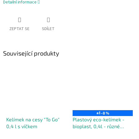
Detailní informace
ZEPTAT SE
SDÍLET
Související produkty
až
–8 %
Kelímek na cesy "To Go"
Plastový eco-kelímek -
0,4 l s víčkem
bioplast, 0,4l - různé
barvy