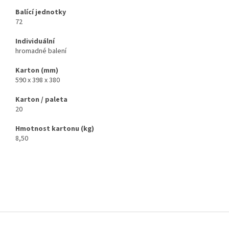
Balící jednotky
72
Individuální
hromadné balení
Karton (mm)
590 x 398 x 380
Karton / paleta
20
Hmotnost kartonu (kg)
8,50
Z
á