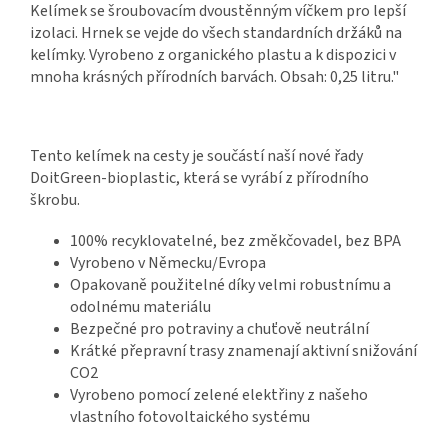
Kelímek se šroubovacím dvoustěnným víčkem pro lepší
izolaci. Hrnek se vejde do všech standardních držáků na
kelímky. Vyrobeno z organického plastu a k dispozici v
mnoha krásných přírodních barvách. Obsah: 0,25 litru."
Tento kelímek na cesty je součástí naší nové řady
DoitGreen-bioplastic, která se vyrábí z přírodního
škrobu.
100% recyklovatelné, bez změkčovadel, bez BPA
Vyrobeno v Německu/Evropa
Opakovaně použitelné díky velmi robustnímu a
odolnému materiálu
Bezpečné pro potraviny a chuťově neutrální
Krátké přepravní trasy znamenají aktivní snižování
CO2
Vyrobeno pomocí zelené elektřiny z našeho
vlastního fotovoltaického systému