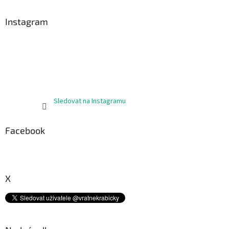
p
a
Instagram
t
í
Sledovat na Instagramu
Facebook
X