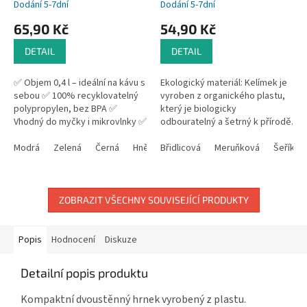
Dodání 5-7dní
Dodání 5-7dní
65,90 Kč
54,90 Kč
DETAIL
DETAIL
✅ Objem 0,4 l – ideální na kávu s
Ekologický materiál: Kelímek je
sebou ✅ 100% recyklovatelný
vyroben z organického plastu,
polypropylen, bez BPA ✅
který je biologicky
Vhodný do myčky i mikrovlnky ✅
odbouratelný a šetrný k přírodě.
Možnost vlastního potisku ✅
Organický plast je vyroben z
Vyroben v Německu –...
Modrá
Zelená
Černá
Hnědá
obnovitelných zdrojů, což
Břidlicová
Růžová
Meruňková
Šeříkov
snižuje...
ZOBRAZIT VŠECHNY SOUVISEJÍCÍ PRODUKTY
Popis
Hodnocení
Diskuze
Detailní popis produktu
Kompaktní dvoustěnný hrnek vyrobený z plastu.