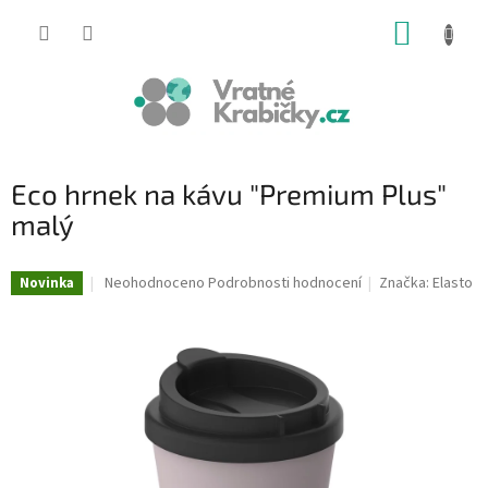
Přejít
NÁKUP
na
obsah
KOŠÍK
Eco hrnek na kávu "Premium Plus"
malý
Průměrné
Neohodnoceno
Podrobnosti hodnocení
Značka:
Elasto
Novinka
hodnocení
produktu
je
0,0
z
5
hvězdiček.