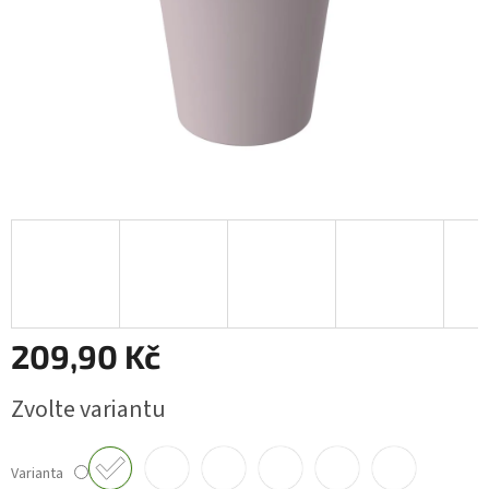
209,90 Kč
Měrná
Zvolte variantu
cena:
Varianta