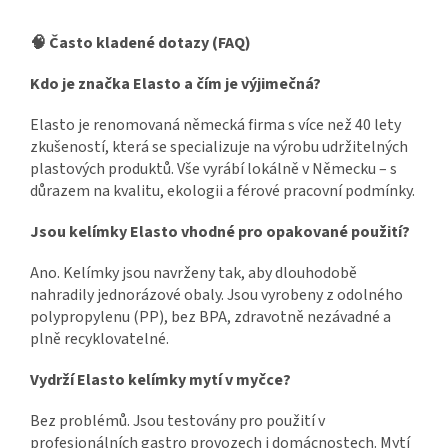
🧠 Často kladené dotazy (FAQ)
Kdo je značka Elasto a čím je výjimečná?
Elasto je renomovaná německá firma s více než 40 lety
zkušeností, která se specializuje na výrobu udržitelných
plastových produktů. Vše vyrábí lokálně v Německu – s
důrazem na kvalitu, ekologii a férové pracovní podmínky.
Jsou kelímky Elasto vhodné pro opakované použití?
Ano. Kelímky jsou navrženy tak, aby dlouhodobě
nahradily jednorázové obaly. Jsou vyrobeny z odolného
polypropylenu (PP), bez BPA, zdravotně nezávadné a
plně recyklovatelné.
Vydrží Elasto kelímky mytí v myčce?
Bez problémů. Jsou testovány pro použití v
profesionálních gastro provozech i domácnostech. Mytí