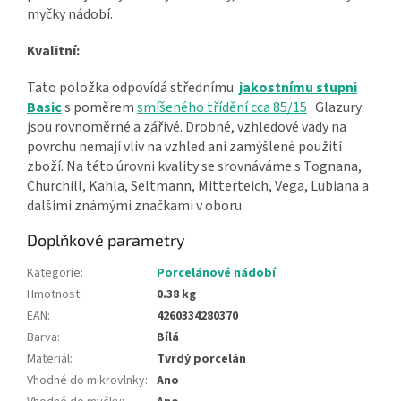
myčky nádobí.
Kvalitní:
Tato položka odpovídá střednímu
jakostnímu stupni
Basic
s poměrem
smíšeného třídění cca 85/15
. Glazury
jsou rovnoměrné a zářivé. Drobné, vzhledové vady na
povrchu nemají vliv na vzhled ani zamýšlené použití
zboží. Na této úrovni kvality se srovnáváme s Tognana,
Churchill, Kahla, Seltmann, Mitterteich, Vega, Lubiana a
dalšími známými značkami v oboru.
Doplňkové parametry
Kategorie
:
Porcelánové nádobí
Hmotnost
:
0.38 kg
EAN
:
4260334280370
Barva
:
Bílá
Materiál
:
Tvrdý porcelán
Vhodné do mikrovlnky
:
Ano