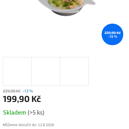
229,90 Kč
–13 %
229,90 Kč
–13 %
199,90 Kč
Měrná
Skladem
(>5 ks)
cena:
Můžeme doručit do:
12.8.2026