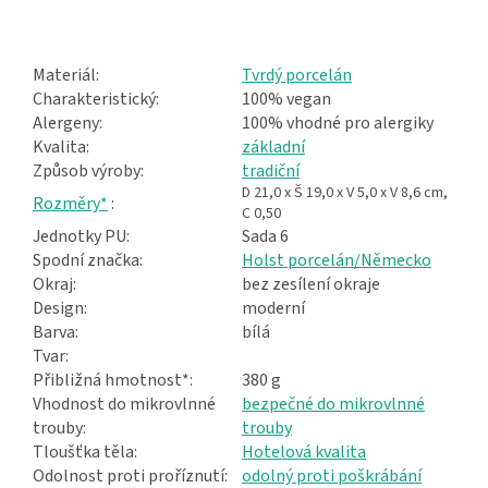
Materiál:
Tvrdý porcelán
Charakteristický:
100% vegan
Alergeny:
100% vhodné pro alergiky
Kvalita:
základní
Způsob výroby:
tradiční
D 21,0 x Š 19,0 x V 5,0 x V 8,6 cm,
Rozměry*
:
C 0,50
Jednotky PU:
Sada 6
Spodní značka:
Holst porcelán/Německo
Okraj:
bez zesílení okraje
Design:
moderní
Barva:
bílá
Tvar:
Přibližná hmotnost*:
380 g
Vhodnost do mikrovlnné
bezpečné do mikrovlnné
trouby:
trouby
Tloušťka těla:
Hotelová kvalita
Odolnost proti proříznutí:
odolný proti poškrábání