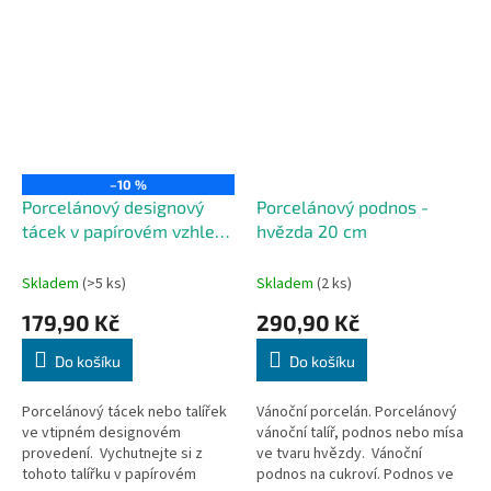
–10 %
Porcelánový designový
Porcelánový podnos -
tácek v papírovém vzhledu
hvězda 20 cm
20 cm
Skladem
(>5 ks)
Skladem
(2 ks)
179,90 Kč
290,90 Kč
Do košíku
Do košíku
Porcelánový tácek nebo talířek
Vánoční porcelán. Porcelánový
ve vtipném designovém
vánoční talíř, podnos nebo mísa
provedení. Vychutnejte si z
ve tvaru hvězdy. Vánoční
tohoto talířku v papírovém
podnos na cukroví. Podnos ve