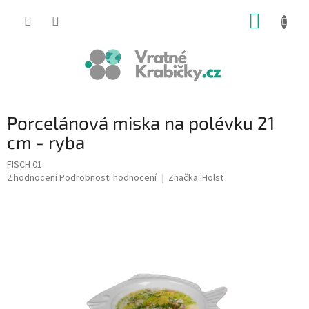
Přejít
NÁKUP
na
obsah
KOŠÍK
Porcelánová miska na polévku 21
cm - ryba
FISCH 01
Průměrné
2 hodnocení
Podrobnosti hodnocení
Značka:
Holst
hodnocení
produktu
je
5,0
z
5
hvězdiček.