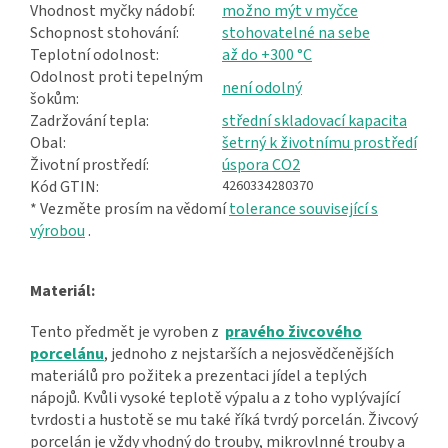
Vhodnost myčky nádobí:
možno mýt v myčce
Schopnost stohování:
stohovatelné na sebe
Teplotní odolnost:
až do +300 °C
Odolnost proti tepelným
není odolný
šokům:
Zadržování tepla:
střední skladovací kapacita
Obal:
šetrný k životnímu prostředí
Životní prostředí:
úspora CO2
Kód GTIN:
4260334280370
* Vezměte prosím na vědomí
tolerance související s
výrobou
.
Materiál:
Tento předmět je vyroben z
pravého živcového
porcelánu
, jednoho z nejstarších a nejosvědčenějších
materiálů pro požitek a prezentaci jídel a teplých
nápojů. Kvůli vysoké teplotě výpalu a z toho vyplývající
tvrdosti a hustotě se mu také říká tvrdý porcelán. Živcový
porcelán je vždy vhodný do trouby, mikrovlnné trouby a