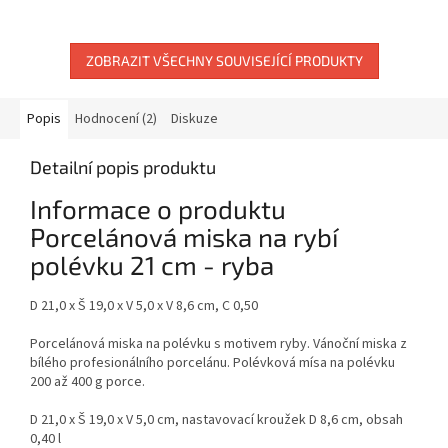
vzhledu dort, zákusek nebo
tvaru hvězdy je vhodný pro
snídani! Talířek na zákusky ve
vybavení gastronomie a...
vzhledu...
ZOBRAZIT VŠECHNY SOUVISEJÍCÍ PRODUKTY
Popis
Hodnocení (2)
Diskuze
Detailní popis produktu
Informace o produktu
Porcelánová miska na rybí
polévku 21 cm - ryba
D 21,0 x Š 19,0 x V 5,0 x V 8,6 cm, C 0,50
Porcelánová miska na polévku s motivem ryby.
Vánoční miska
z
bílého profesionálního porcelánu.
Polévková mísa na polévku
200 až 400 g porce.
D 21,0 x Š 19,0 x V 5,0 cm, nastavovací kroužek D 8,6 cm, obsah
0,40 l