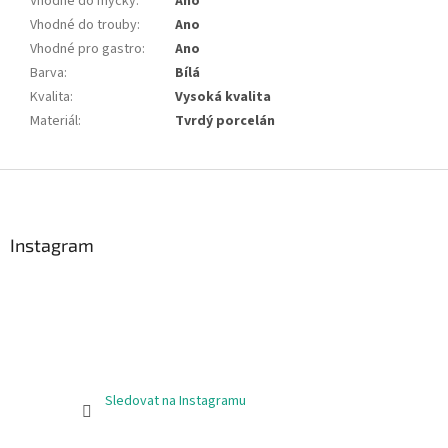
Vhodné do myčky
:
Ano
Vhodné do trouby
:
Ano
Vhodné pro gastro
:
Ano
Barva
:
Bílá
Kvalita
:
Vysoká kvalita
Materiál
:
Tvrdý porcelán
Z
á
p
a
Instagram
t
í
Sledovat na Instagramu