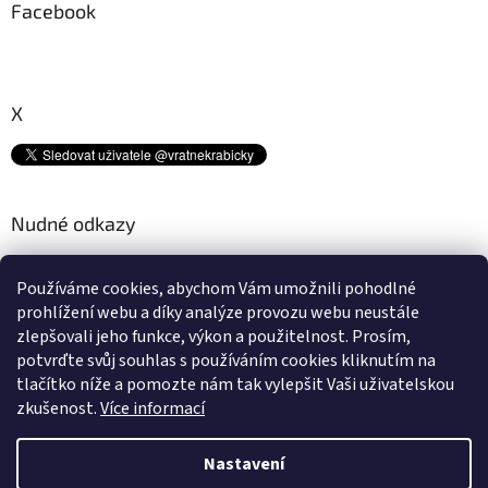
Facebook
X
Nudné odkazy
Kam s tímto odpadem? ♻
Používáme cookies, abychom Vám umožnili pohodlné
Platební metody
prohlížení webu a díky analýze provozu webu neustále
Doprava
zlepšovali jeho funkce, výkon a použitelnost.
Prosím,
Podmínky ochrany osobních údajů
potvrďte svůj souhlas s používáním cookies kliknutím na
Obchodní podmínky
tlačítko níže a pomozte nám tak vylepšit Vaši uživatelskou
zkušenost.
Více informací
Nastavení
Vytvořil Shoptet