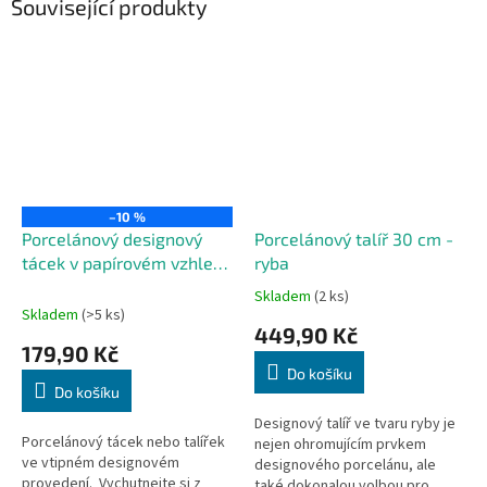
Související produkty
–10 %
Porcelánový designový
Porcelánový talíř 30 cm -
tácek v papírovém vzhledu
ryba
20 cm
Skladem
(2 ks)
Průměrné
Skladem
(>5 ks)
hodnocení
449,90 Kč
produktu
179,90 Kč
je
Do košíku
5,0
Do košíku
z
5
Designový talíř ve tvaru ryby je
Porcelánový tácek nebo talířek
hvězdiček.
nejen ohromujícím prvkem
ve vtipném designovém
designového porcelánu, ale
provedení. Vychutnejte si z
také dokonalou volbou pro