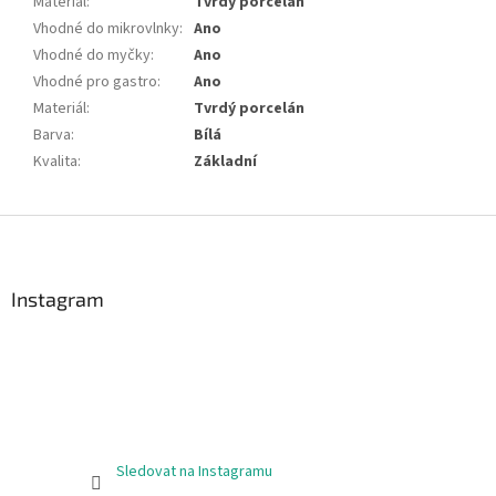
Materiál
:
Tvrdý porcelán
Vhodné do mikrovlnky
:
Ano
Vhodné do myčky
:
Ano
Vhodné pro gastro
:
Ano
Materiál
:
Tvrdý porcelán
Barva
:
Bílá
Kvalita
:
Základní
Z
á
p
a
Instagram
t
í
Sledovat na Instagramu