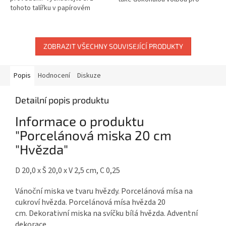
tohoto talířku v papírovém
vánoční stůl. Kvalitní porcelán
vzhledu dort, zákusek nebo
zajišťuje bezchybnou odolnost
snídani! Talířek na zákusky ve
a...
vzhledu...
ZOBRAZIT VŠECHNY SOUVISEJÍCÍ PRODUKTY
Popis
Hodnocení
Diskuze
Detailní popis produktu
Informace o produktu
"Porcelánová miska 20 cm
"Hvězda"
D 20,0 x Š 20,0 x V 2,5 cm, C 0,25
Vánoční miska ve tvaru hvězdy. Porcelánová mísa na
cukroví hvězda. Porcelánová mísa hvězda 20
cm. Dekorativní miska na svíčku bílá hvězda. Adventní
dekorace.