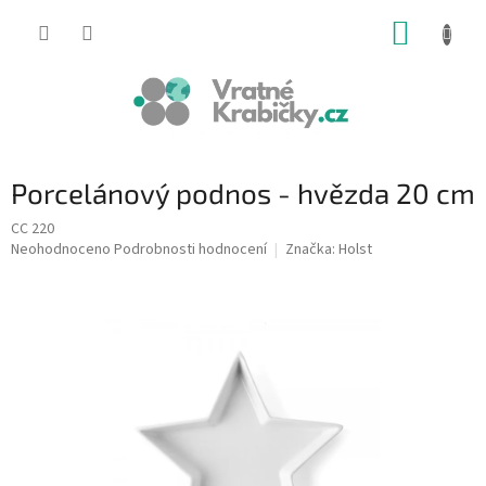
Přejít
NÁKUP
na
obsah
KOŠÍK
Porcelánový podnos - hvězda 20 cm
CC 220
Průměrné
Neohodnoceno
Podrobnosti hodnocení
Značka:
Holst
hodnocení
produktu
je
0,0
z
5
hvězdiček.