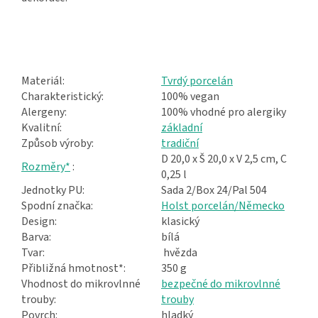
Materiál:
Tvrdý porcelán
Charakteristický:
100% vegan
Alergeny:
100% vhodné pro alergiky
Kvalitní:
základní
Způsob výroby:
tradiční
D 20,0 x Š 20,0 x V 2,5 cm, C
Rozměry*
:
0,25 l
Jednotky PU:
Sada 2/Box 24/Pal 504
Spodní značka:
Holst porcelán/Německo
Design:
klasický
Barva:
bílá
Tvar:
hvězda
Přibližná hmotnost*:
350 g
Vhodnost do mikrovlnné
bezpečné do mikrovlnné
trouby:
trouby
Povrch:
hladký