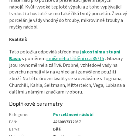
materiálů pro požitek a prezentaci jídel a teplých
nápojů. Kvůli vysoké teplotě výpalu a z toho vyplývající
tvrdosti a hustotě se mu také říká tvrdý porcelán. Živcový
porcelán je vždy vhodný do trouby, mikrovlnné trouby a
myčky nádobí.
Kvalitní:
Tato položka odpovídá střednímu
jakostnímu stupni
Basic
s poměrem
smíšeného třídění cca 85/15
. Glazury
jsou rovnoměrné a zářivé. Drobné, vzhledové vady na
povrchu nemají vliv na vzhled ani zamýšlené použití
zboží. Na této úrovni kvality se srovnáváme s Tognana,
Churchill, Kahla, Seltmann, Mitterteich, Vega, Lubiana a
dalšími známými značkami v oboru.
Doplňkové parametry
Kategorie
:
Porcelánové nádobí
EAN
:
4260037372037
Barva
:
Bílá