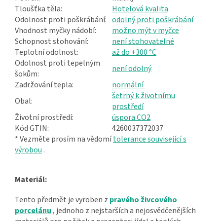
Tloušťka těla:
Hotelová kvalita
Odolnost proti poškrábání:
odolný proti poškrábání
Vhodnost myčky nádobí:
možno mýt v myčce
Schopnost stohování:
není stohovatelné
Teplotní odolnost:
až do +300 °C
Odolnost proti tepelným
není odolný
šokům:
Zadržování tepla:
normální
šetrný k životnímu
Obal:
prostředí
Životní prostředí:
úspora CO2
Kód GTIN:
4260037372037
* Vezměte prosím na vědomí
tolerance související s
výrobou
.
Materiál:
Tento předmět je vyroben z
pravého živcového
porcelánu
, jednoho z nejstarších a nejosvědčenějších