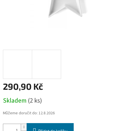
290,90 Kč
Měrná
Skladem
(2 ks)
cena:
Můžeme doručit do:
12.8.2026
Přidat do košíku