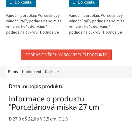
Do košíku
Do košíku
Vánoční porcelán. Porcelánový
Vánoční porcelán. Porcelánový
vánoční talíř, podnos nebo mísa
vánoční talíř, podnos nebo mísa
ve tvaru hvězdy. Vánoční
ve tvaru hvězdy. Vánoční
podnos na cukroví. Podnos ve
podnos na cukroví. Podnos ve
tvaru hvězdy je vhodný pro
tvaru hvězdy je vhodný pro
vybavení gastronomie a...
vybavení gastronomie a...
ZOBRAZIT VŠECHNY SOUVISEJÍCÍ PRODUKTY
Popis
Hodnocení
Diskuze
Detailní popis produktu
Informace o produktu
"Porcelánová miska 27 cm "
D 27,0 x Š 22,0 x V 3,5 cm, C 1,0