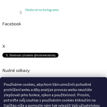
Sledovat na Instagramu
Facebook
X
Nudné odkazy
Kam s tímto odpadem? ♻
Používáme cookies, abychom Vám umožnili pohodlné
Platební metody
prohlížení webu a díky analýze provozu webu neustále
Doprava
zlepšovali jeho funkce, výkon a použitelnost.
Prosím,
Podmínky ochrany osobních údajů
potvrďte svůj souhlas s používáním cookies kliknutím na
Obchodní podmínky
tlačítko níže a pomozte nám tak vylepšit Vaši uživatelskou