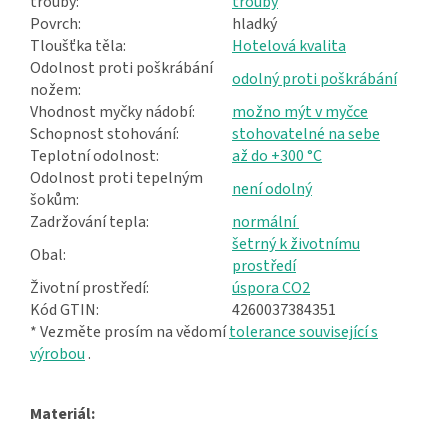
trouby:
trouby
Povrch:
hladký
Tloušťka těla:
Hotelová kvalita
Odolnost proti poškrábání
odolný proti poškrábání
nožem:
Vhodnost myčky nádobí:
možno mýt v myčce
Schopnost stohování:
stohovatelné na sebe
Teplotní odolnost:
až do +300 °C
Odolnost proti tepelným
není odolný
šokům:
Zadržování tepla:
normální
šetrný k životnímu
Obal:
prostředí
Životní prostředí:
úspora CO2
Kód GTIN:
4260037384351
* Vezměte prosím na vědomí
tolerance související s
výrobou
.
Materiál: