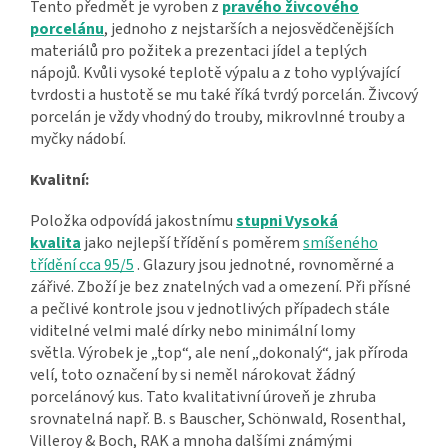
Tento předmět je vyroben z
pravého živcového
porcelánu
, jednoho z nejstarších a nejosvědčenějších
materiálů pro požitek a prezentaci jídel a teplých
nápojů. Kvůli vysoké teplotě výpalu a z toho vyplývající
tvrdosti a hustotě se mu také říká tvrdý porcelán. Živcový
porcelán je vždy vhodný do trouby, mikrovlnné trouby a
myčky nádobí.
Kvalitní:
Položka odpovídá jakostnímu
stupni Vysoká
kvalita
jako nejlepší třídění s poměrem
smíšeného
třídění cca 95/5
. Glazury jsou jednotné, rovnoměrné a
zářivé. Zboží je bez znatelných vad a omezení. Při přísné
a pečlivé kontrole jsou v jednotlivých případech stále
viditelné velmi malé dírky nebo minimální lomy
světla. Výrobek je „top“, ale není „dokonalý“, jak příroda
velí, toto označení by si neměl nárokovat žádný
porcelánový kus. Tato kvalitativní úroveň je zhruba
srovnatelná např. B. s Bauscher, Schönwald, Rosenthal,
Villeroy & Boch, RAK a mnoha dalšími známými