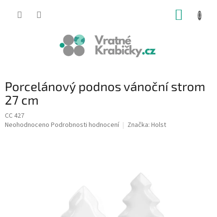
Přejít
NÁKUP
na
obsah
KOŠÍK
Porcelánový podnos vánoční strom
27 cm
CC 427
Průměrné
Neohodnoceno
Podrobnosti hodnocení
Značka:
Holst
hodnocení
produktu
je
0,0
z
5
hvězdiček.