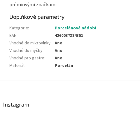
prémiovými značkami.
Doplňkové parametry
Kategorie
:
Porcelánové nádobí
EAN
:
4260037384351
Vhodné do mikrovlnky
:
Ano
Vhodné do myčky
:
Ano
Vhodné pro gastro
:
Ano
Materiál
:
Porcelán
Z
á
p
a
Instagram
t
í