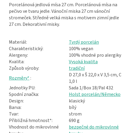
Porcelánová jedlová mísa 27 cm. Porcelánová mísa na
pečivo ve tvaru jedle. Vánoční miska 27 cm vánoční
stromeček. Středně velká miska s motivem zimní jedle
27 cm. Dekorativní misky.
Materiál:
Tvrdý porcelán
Charakteristický:
100% vegan
Alergeny:
100% vhodné pro alergiky
Kvalita:
Vysoká kvalita
Způsob výroby:
tradiční
D 27,0 x Š 22,0 x V 3,5 cm, C
Rozměry*
:
1,0 l
Jednotky PU:
Sada 1/Box 18/Pal 432
Spodní značka:
Holst porcelán/Německo
Design:
klasický
Barva:
bílý
Tvar:
strom
Přibližná hmotnost*:
690 g
Vhodnost do mikrovlnné
bezpečné do mikrovlnné