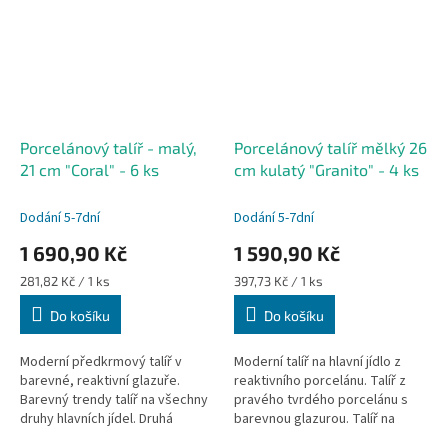
Porcelánový talíř - malý,
Porcelánový talíř mělký 26
21 cm "Coral" - 6 ks
cm kulatý "Granito" - 4 ks
Dodání 5-7dní
Dodání 5-7dní
1 690,90 Kč
1 590,90 Kč
Měrná
Měrná
281,82 Kč / 1 ks
397,73 Kč / 1 ks
cena:
cena:
Do košíku
Do košíku
Moderní předkrmový talíř v
Moderní talíř na hlavní jídlo z
barevné, reaktivní glazuře.
reaktivního porcelánu. Talíř z
Barevný trendy talíř na všechny
pravého tvrdého porcelánu s
druhy hlavních jídel. Druhá
barevnou glazurou. Talíř na
nejvyšší úroveň kvality od
hlavní chod.