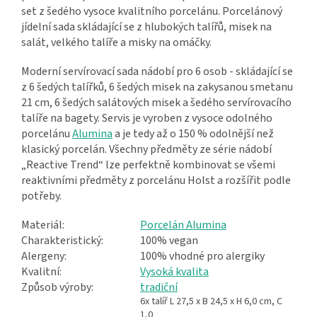
set z šedého vysoce kvalitního porcelánu. Porcelánový
jídelní sada skládající se z hlubokých talířů, misek na
salát, velkého talíře a misky na omáčky.
Moderní servírovací sada nádobí pro 6 osob - skládající se
z 6 šedých talířků, 6 šedých misek na zakysanou smetanu
21 cm, 6 šedých salátových misek a šedého servírovacího
talíře na bagety. Servis je vyroben z vysoce odolného
porcelánu
Alumina
a je tedy až o 150 % odolnější než
klasický porcelán. Všechny předměty ze série nádobí
„Reactive Trend“ lze perfektně kombinovat se všemi
reaktivními předměty z porcelánu Holst a rozšířit podle
potřeby.
Materiál:
Porcelán Alumina
Charakteristický:
100% vegan
Alergeny:
100% vhodné pro alergiky
Kvalitní:
Vysoká kvalita
Způsob výroby:
tradiční
6x talíř L 27,5 x B 24,5 x H 6,0 cm, C
1,0