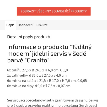
porcelánky Holst. Vhodný do...
ZOBRAZIT VŠECHNY SOUVISEJÍCÍ PRODUKTY
Popis
Hodnocení
Diskuze
Detailní popis produktu
Informace o produktu "19dílný
moderní jídelní servis v šedé
barvě "Granito""
6x talíř
L 27,5 x B 24,5 x H 6,0 cm, C 1,0
1x talíř velký: d 36,0 x š 27,0 x v 4,0 cm
6x miska na salát:
L 21,5 x B 17,0 x H 7,0 cm, C 0,65
6x miska na dipy: d 9,0 x š 7,5 x v 0,07 cm
Servírovací porcelánový set v granitovém designu. Servis
pro 6 osob z pravého reaktivního porcelánu. Servírovací