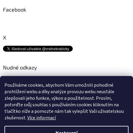
Facebook
X
Nudné odkazy
Kam s tímto odpadem? ♻
Používáme cookies, abychom Vám umožnili pohodlné
Platební metody
prohlížení webu a díky analýze provozu webu neustále
Doprava
zlepšovali jeho funkce, výkon a použitelnost.
Prosím,
Podmínky ochrany osobních údajů
potvrďte svůj souhlas s používáním cookies kliknutím na
Obchodní podmínky
tlačítko níže a pomozte nám tak vylepšit Vaši uživatelskou
zkušenost.
Více informací