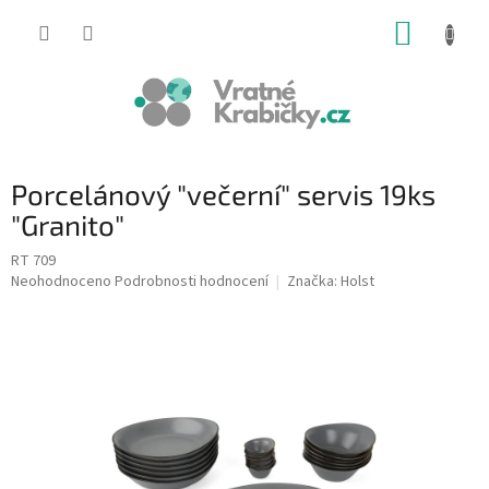
Přejít
NÁKUP
na
obsah
KOŠÍK
Porcelánový "večerní" servis 19ks
"Granito"
RT 709
Průměrné
Neohodnoceno
Podrobnosti hodnocení
Značka:
Holst
hodnocení
produktu
je
0,0
z
5
hvězdiček.