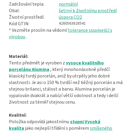
Zadržování tepla:
normální
Obal:
šetrný k životnímu prostředí
Životní prostředí:
úspora CO2
Kód GTIN:
4260563828541
* Vezměte prosím na vědomí
tolerance související s
výrobou
.
Materiál:
Tento předmět je vyroben z
vysoce kvalitního
porcelánu Alumina
, který mnohonásobně předčí
klasický tvrdý porcelán, aniž by utrpěly jeho dobré
vlastnosti. Je asi o 150 % tvrdší než běžný porcelán a má
stejnou brilanci, stálost a barvu. Alumina porcelán je
vypalován dvakrát a nabízí větší odolnost a tedy i delší
životnost za téměř stejnou cenu.
Kvalitní:
Položka odpovídá jakostnímu
stupni Vysoká
kvalita
jako nejlepší třídění s poměrem
smíšeného