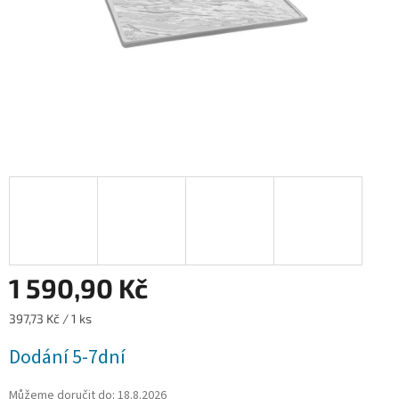
1 590,90 Kč
Měrná
397,73 Kč / 1 ks
cena:
Dodání 5-7dní
Můžeme doručit do:
18.8.2026