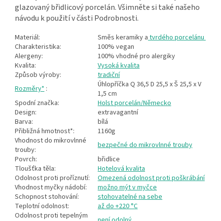
glazovaný břidlicový porcelán. Všimněte si také našeho
návodu k použití v části Podrobnosti.
Materiál:
Směs keramiky a
tvrdého porcelánu
Charakteristika:
100% vegan
Alergeny:
100% vhodné pro alergiky
Kvalita:
Vysoká kvalita
Způsob výroby:
tradiční
Úhlopříčka Q 36,5 D 25,5 x Š 25,5 x V
Rozměry*
:
1,5 cm
Spodní značka:
Holst porcelán/Německo
Design:
extravagantní
Barva:
bílá
Přibližná hmotnost*:
1160g
Vhodnost do mikrovlnné
bezpečné do mikrovlnné trouby
trouby:
Povrch:
břidlice
Tloušťka těla:
Hotelová kvalita
Odolnost proti proříznutí:
Omezená odolnost proti poškrábání
Vhodnost myčky nádobí:
možno mýt v myčce
Schopnost stohování:
stohovatelné na sebe
Teplotní odolnost:
až do +220 °C
Odolnost proti tepelným
není odolný