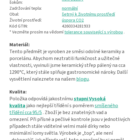
šokům:
Zadržování tepla:
normální
Obal:
šetrný k životnímu prostředí
Životní prostředí:
úspora CO2
Kód GTIN:
4260334281933
* Vezměte prosím na vědomí
tolerance související s výrobou
.
Materiál:
Tento předmět je vyroben ze směsi odolné keramiky a
porcelánu. Abychom neztratili funkčnost a užitečné
vlastnosti, vyvinuli jsme keramický střep pálený na cca
1290°C, který stále splňuje gastronomické nároky. Další
vysvětlení naleznete na našem
blogu
.
Kvalita:
Položka odpovídá jakostnímu
stupni Vysoká
kvalita
jako nejlepší třídění s poměrem
smíšeného
třídění cca 95/5
. Zboží je bez znatelných vad a
omezení. Při přísné a pečlivé kontrole jsou v jednotlivých
případech stále viditelné velmi malé dírky nebo
minimální lomy světla. Výrobek je „top“, ale není
„dokonalý“, jak příroda velí, toto označení by si neměl