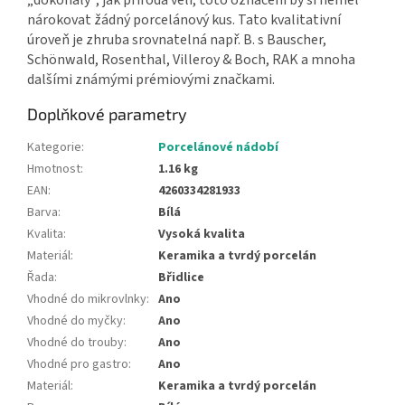
nárokovat žádný porcelánový kus. Tato kvalitativní
úroveň je zhruba srovnatelná např. B. s Bauscher,
Schönwald, Rosenthal, Villeroy & Boch, RAK a mnoha
dalšími známými prémiovými značkami.
Doplňkové parametry
Kategorie
:
Porcelánové nádobí
Hmotnost
:
1.16 kg
EAN
:
4260334281933
Barva
:
Bílá
Kvalita
:
Vysoká kvalita
Materiál
:
Keramika a tvrdý porcelán
Řada
:
Břidlice
Vhodné do mikrovlnky
:
Ano
Vhodné do myčky
:
Ano
Vhodné do trouby
:
Ano
Vhodné pro gastro
:
Ano
Materiál
:
Keramika a tvrdý porcelán