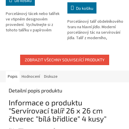
Do košíku
cena:
Do košíku
Porcelánový tácek nebo talířek
ve vtipném designovém
Porcelánový talíř obdelníkového
provedení. Vychutnejte si z
tvaru na hlavní jídlo. Moderní
tohoto talířku v papírovém
porcelánový tác na servírování
vzhledu dort, zákusek nebo
jídla. Talíř z moderního,
snídani! Talířek na zákusky ve
barevného porcelánu.
vzhledu...
ZOBRAZIT VŠECHNY SOUVISEJÍCÍ PRODUKTY
Popis
Hodnocení
Diskuze
Detailní popis produktu
Informace o produktu
"Servírovací talíř 26 x 26 cm
čtverec "bílá břidlice" 4 kusy"