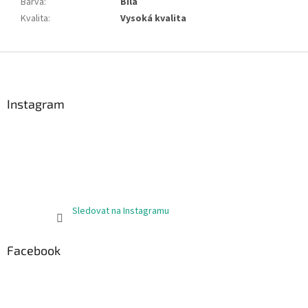
Barva
:
Bílá
Kvalita
:
Vysoká kvalita
Z
á
p
a
Instagram
t
í
Sledovat na Instagramu
Facebook