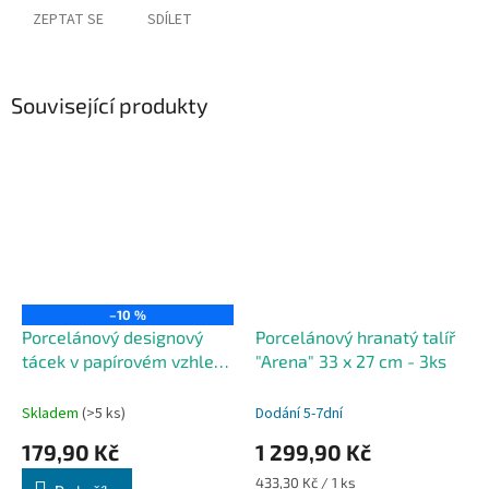
ZEPTAT SE
SDÍLET
Související produkty
–10 %
Porcelánový designový
Porcelánový hranatý talíř
tácek v papírovém vzhledu
"Arena" 33 x 27 cm - 3ks
20 cm
Skladem
(>5 ks)
Dodání 5-7dní
179,90 Kč
1 299,90 Kč
Měrná
433,30 Kč / 1 ks