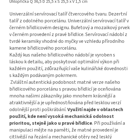
Úhlopříčka Q 36,5 D 25,5 x Š 25,5 x V 1,5 cm
Univerzální servírovací talíř čtvercového tvaru. Dezertní
talíř z odolného porcelánu. Univerzální servírovací talíř v
černém břidlicovém designu. Bufetový a mozaikový prvek
v černém provedení z pravé břidlice. Servírovací nádobí z
tvrdé keramiky vhodné do myčky ve vzhledu přírodního
kamene břidlicového porcelánu.
Každý kus našeho břidlicového nádobí je vyroben s
láskou k detailu, aby poskytoval optimální výkon při
každém použití, zdůrazňující vaše kulinářské dovednosti
s každým podávaným pokrmem.
Zvláštní autentická podobnost matné verze našeho
břidlicového porcelánu s pravou břidlicí je oceňována
mnoha našimi zákazníky jako mnohem krásnější a
atraktivnější a je upřednostňována před lesklou verzí
odolnější proti poškrábání.
Využití najde v oblastech
použití, kde není vysoká mechanická odolnost
prioritou, stejně jako u pravé břidlice
. Při používání a
manipulaci mějte na paměti, že matné provedení je
citlivější na řezání a mechanické otěry než lesklý