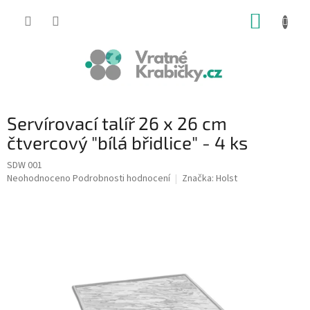
Přejít
NÁKUP
na
obsah
KOŠÍK
Servírovací talíř 26 x 26 cm
čtvercový "bílá břidlice" - 4 ks
SDW 001
Průměrné
Neohodnoceno
Podrobnosti hodnocení
Značka:
Holst
hodnocení
produktu
je
0,0
z
5
hvězdiček.