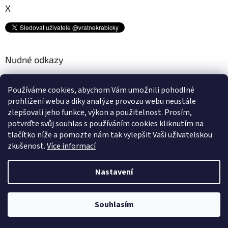
X
Nudné odkazy
Kam s tímto odpadem? ♻
Používáme cookies, abychom Vám umožnili pohodlné
Platební metody
prohlížení webu a díky analýze provozu webu neustále
Doprava
zlepšovali jeho funkce, výkon a použitelnost.
Prosím,
Podmínky ochrany osobních údajů
potvrďte svůj souhlas s používáním cookies kliknutím na
Obchodní podmínky
tlačítko níže a pomozte nám tak vylepšit Vaši uživatelskou
zkušenost.
Více informací
Nastavení
Vytvořil Shoptet
Souhlasím
Copyright 2026
Vratnékrabičky.cz
. Všechna práva vyhrazena.