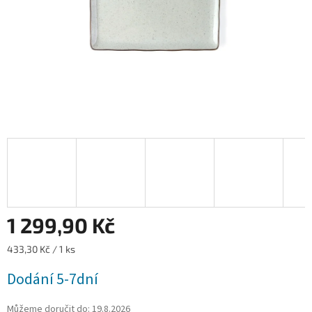
1 299,90 Kč
Měrná
433,30 Kč / 1 ks
cena:
Dodání 5-7dní
Můžeme doručit do:
19.8.2026