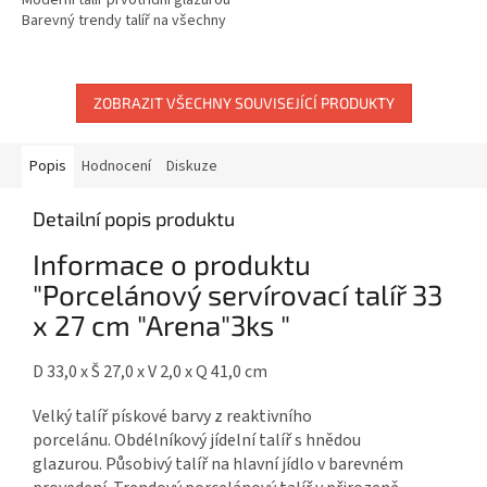
Moderní talíř prvotřídní glazurou
zajišťuje bezchybnou odolnost
Barevný trendy talíř na všechny
a...
druhy hlavních jídel.
ZOBRAZIT VŠECHNY SOUVISEJÍCÍ PRODUKTY
Popis
Hodnocení
Diskuze
Detailní popis produktu
Informace o produktu
"Porcelánový servírovací talíř 33
x 27 cm "Arena"3ks "
D 33,0 x Š 27,0 x V 2,0 x Q 41,0 cm
Velký talíř pískové barvy z reaktivního
porcelánu. Obdélníkový jídelní talíř s hnědou
glazurou. Působivý talíř na hlavní jídlo v barevném