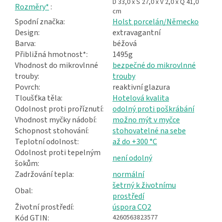
D 33,0 x Š 27,0 x V 2,0 x Q 41,0
Rozměry*
:
cm
Spodní značka:
Holst porcelán/Německo
Design:
extravagantní
Barva:
béžová
Přibližná hmotnost*:
1495g
Vhodnost do mikrovlnné
bezpečné do mikrovlnné
trouby:
trouby
Povrch:
reaktivní glazura
Tloušťka těla:
Hotelová kvalita
Odolnost proti proříznutí:
odolný proti poškrábání
Vhodnost myčky nádobí:
možno mýt v myčce
Schopnost stohování:
stohovatelné na sebe
Teplotní odolnost:
až do +300 °C
Odolnost proti tepelným
není odolný
šokům:
Zadržování tepla:
normální
šetrný k životnímu
Obal:
prostředí
Životní prostředí:
úspora CO2
Kód GTIN:
4260563823577