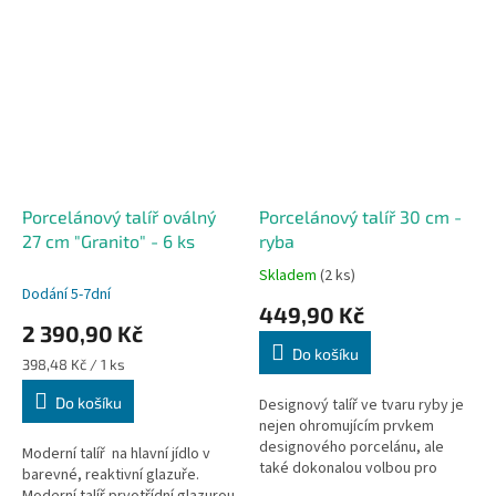
Porcelánový talíř oválný
Porcelánový talíř 30 cm -
27 cm "Granito" - 6 ks
ryba
Skladem
(2 ks)
Průměrné
Dodání 5-7dní
hodnocení
449,90 Kč
produktu
2 390,90 Kč
je
Do košíku
5,0
Měrná
398,48 Kč / 1 ks
z
cena:
Do košíku
5
Designový talíř ve tvaru ryby je
hvězdiček.
nejen ohromujícím prvkem
designového porcelánu, ale
Moderní talíř na hlavní jídlo v
také dokonalou volbou pro
barevné, reaktivní glazuře.
vánoční stůl. Kvalitní porcelán