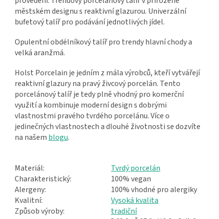
provedení. Trendový porcelánový talíř v přirozeně
městském designu s reaktivní glazurou. Univerzální
bufetový talíř pro podávání jednotlivých jídel.
Opulentní obdélníkový talíř pro trendy hlavní chody a
velká aranžmá.
Holst Porcelain je jedním z mála výrobců, kteří vytvářejí
reaktivní glazury na pravý živcový porcelán. Tento
porcelánový talíř je tedy plně vhodný pro komerční
využití a kombinuje moderní design s dobrými
vlastnostmi pravého tvrdého porcelánu. Více o
jedinečných vlastnostech a dlouhé životnosti se dozvíte
na našem
blogu
.
Materiál:
Tvrdý porcelán
Charakteristický:
100% vegan
Alergeny:
100% vhodné pro alergiky
Kvalitní:
Vysoká kvalita
Způsob výroby:
tradiční