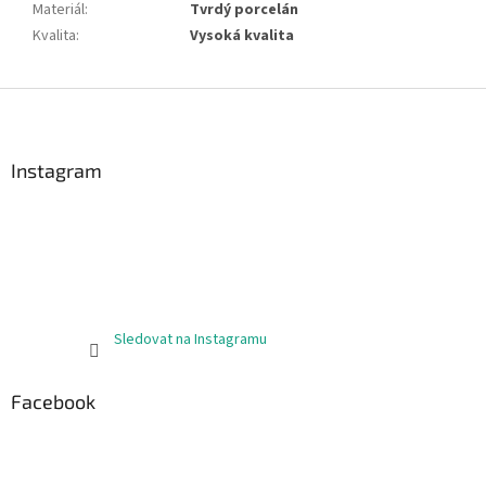
Materiál
:
Tvrdý porcelán
Kvalita
:
Vysoká kvalita
Z
á
p
a
Instagram
t
í
Sledovat na Instagramu
Facebook