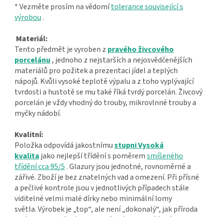
* Vezměte prosím na vědomí
tolerance související s
výrobou
.
Materiál:
Tento předmět je vyroben z
pravého živcového
porcelánu
, jednoho z nejstarších a nejosvědčenějších
materiálů pro požitek a prezentaci jídel a teplých
nápojů. Kvůli vysoké teplotě výpalu a z toho vyplývající
tvrdosti a hustotě se mu také říká tvrdý porcelán. Živcový
porcelán je vždy vhodný do trouby, mikrovlnné trouby a
myčky nádobí.
Kvalitní:
Položka odpovídá jakostnímu
stupni Vysoká
kvalita
jako nejlepší třídění s poměrem
smíšeného
třídění cca 95/5
. Glazury jsou jednotné, rovnoměrné a
zářivé. Zboží je bez znatelných vad a omezení. Při přísné
a pečlivé kontrole jsou v jednotlivých případech stále
viditelné velmi malé dírky nebo minimální lomy
světla. Výrobek je „top“, ale není „dokonalý“, jak příroda