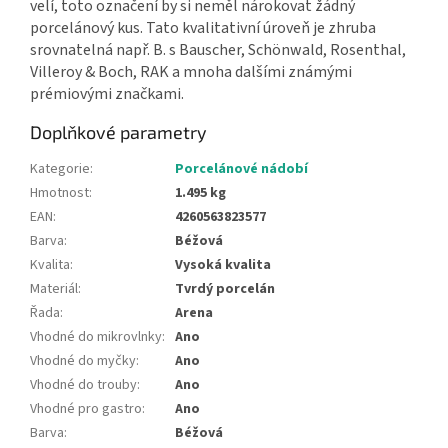
velí, toto označení by si neměl nárokovat žádný
porcelánový kus. Tato kvalitativní úroveň je zhruba
srovnatelná např. B. s Bauscher, Schönwald, Rosenthal,
Villeroy & Boch, RAK a mnoha dalšími známými
prémiovými značkami.
Doplňkové parametry
Kategorie
:
Porcelánové nádobí
Hmotnost
:
1.495 kg
EAN
:
4260563823577
Barva
:
Béžová
Kvalita
:
Vysoká kvalita
Materiál
:
Tvrdý porcelán
Řada
:
Arena
Vhodné do mikrovlnky
:
Ano
Vhodné do myčky
:
Ano
Vhodné do trouby
:
Ano
Vhodné pro gastro
:
Ano
Barva
:
Béžová