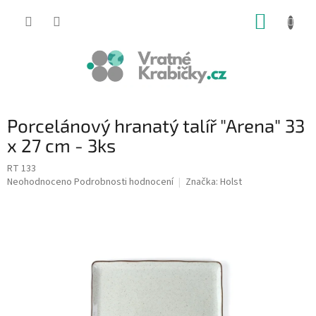
Přejít
NÁKUP
na
obsah
KOŠÍK
Porcelánový hranatý talíř "Arena" 33
x 27 cm - 3ks
RT 133
Průměrné
Neohodnoceno
Podrobnosti hodnocení
Značka:
Holst
hodnocení
produktu
je
0,0
z
5
hvězdiček.