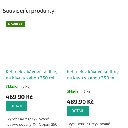
Související produkty
Novinka
Kelímek z kávové sedliny
Kelímek z kávové sedliny
na kávu s sebou 250 ml ☕
na kávu s sebou 350 ml ☕
🌿
🌿
Skladem
(5 ks)
Průměrné
Skladem
(1 ks)
hodnocení
469,90 Kč
produktu
489,90 Kč
je
DETAIL
5,0
DETAIL
z
- Vyrobeno z recyklované
5
- Vyrobeno z recyklované
kávové sedliny ♻️ - Objem 250
hvězdiček.