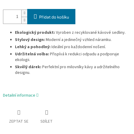
Přidat do košíku
Ekologický produkt:
Vyroben z recyklované kávové sedliny.
Stylový design:
Moderní a jedinečný vzhled náramku.
Lehký a pohodlný:
Ideální pro každodenní nošení.
Udržitelná volba:
Přispívá k redukci odpadu a podporuje
ekologii.
Skvělý dárek:
Perfektní pro milovníky kávy a udržitelného
designu.
Detailní informace
ZEPTAT SE
SDÍLET