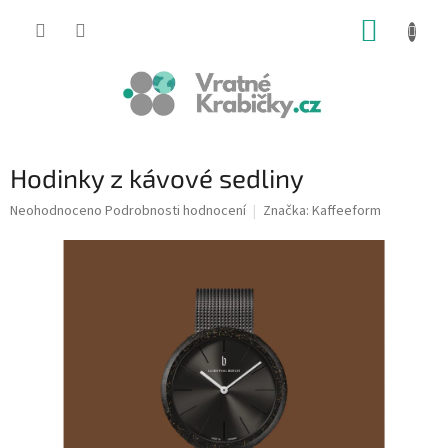
Přejít
NÁKUP
na
obsah
KOŠÍK
Hodinky z kávové sedliny
Průměrné
Neohodnoceno
Podrobnosti hodnocení
Značka:
Kaffeeform
hodnocení
produktu
je
0,0
z
5
hvězdiček.