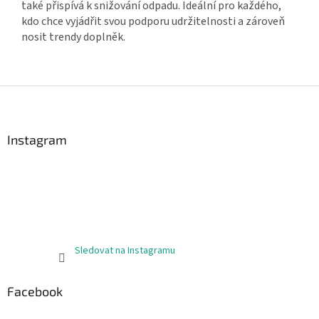
také přispívá k snižování odpadu. Ideální pro každého,
kdo chce vyjádřit svou podporu udržitelnosti a zároveň
nosit trendy doplněk.
Z
á
p
a
Instagram
t
í
Sledovat na Instagramu
Facebook