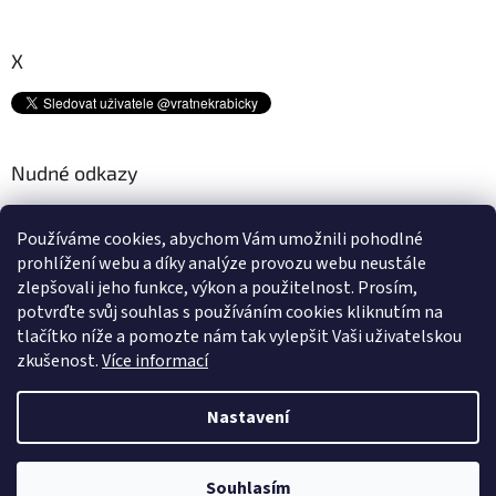
X
Nudné odkazy
Kam s tímto odpadem? ♻
Používáme cookies, abychom Vám umožnili pohodlné
Platební metody
prohlížení webu a díky analýze provozu webu neustále
Doprava
zlepšovali jeho funkce, výkon a použitelnost.
Prosím,
Podmínky ochrany osobních údajů
potvrďte svůj souhlas s používáním cookies kliknutím na
Obchodní podmínky
tlačítko níže a pomozte nám tak vylepšit Vaši uživatelskou
zkušenost.
Více informací
Nastavení
Vytvořil Shoptet
Souhlasím
Copyright 2026
Vratnékrabičky.cz
. Všechna práva vyhrazena.