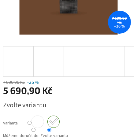
7 690,90
Kč
–26 %
7 690,90 Kč
–26 %
5 690,90 Kč
Měrná
Zvolte variantu
cena:
Varianta
Můžeme doručit do:
Zvolte variantu