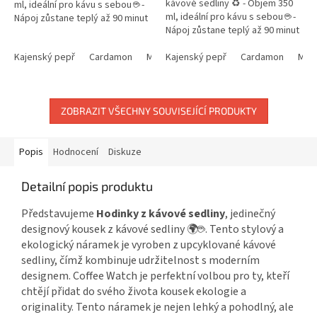
kávové sedliny ♻️ - Objem 350
ml, ideální pro kávu s sebou ☕ -
ml, ideální pro kávu s sebou ☕ -
Nápoj zůstane teplý až 90 minut
Nápoj zůstane teplý až 90 minut
- Plně uzavíratelné víčko
- Plně uzavíratelné víčko...
- Biologicky...
Kajenský pepř
Cardamon
Muškátový oříšek
Kajenský pepř
Cardamon
Mušk
ZOBRAZIT VŠECHNY SOUVISEJÍCÍ PRODUKTY
Popis
Hodnocení
Diskuze
Detailní popis produktu
Představujeme
Hodinky z kávové sedliny
, jedinečný
designový kousek z kávové sedliny 🌍☕. Tento stylový a
ekologický náramek je vyroben z upcyklované kávové
sedliny, čímž kombinuje udržitelnost s moderním
designem. Coffee Watch je perfektní volbou pro ty, kteří
chtějí přidat do svého života kousek ekologie a
originality. Tento náramek je nejen lehký a pohodlný, ale