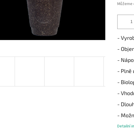
Můžeme d
- Vyro
- Obje
- Nápo
- Plně 
- Biolo
- Vhod
- Dlou
- Možn
Detailní 