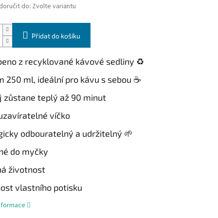
oručit do:
Zvolte variantu
Přidat do košíku
beno z recyklované kávové sedliny ♻️
m 250 ml, ideální pro kávu s sebou ☕
j zůstane teplý až 90 minut
uzavíratelné víčko
gicky odbouratelný a udržitelný 🌱
né do myčky
há životnost
ost vlastního potisku
informace