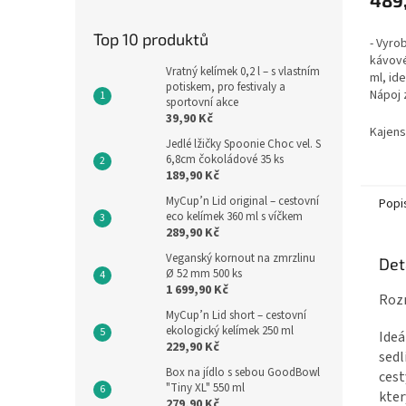
489
Top 10 produktů
- Vyro
kávové
Vratný kelímek 0,2 l – s vlastním
ml, id
potiskem, pro festivaly a
Nápoj 
sportovní akce
- Plně 
39,90 Kč
Kajens
Jedlé lžičky Spoonie Choc vel. S
6,8cm čokoládové 35 ks
189,90 Kč
MyCup’n Lid original – cestovní
Popi
eco kelímek 360 ml s víčkem
289,90 Kč
Veganský kornout na zmrzlinu
Det
Ø 52 mm 500 ks
1 699,90 Kč
Rozm
MyCup’n Lid short – cestovní
ekologický kelímek 250 ml
Ideá
229,90 Kč
sedl
Box na jídlo s sebou GoodBowl
cest
"Tiny XL" 550 ml
kter
279,90 Kč