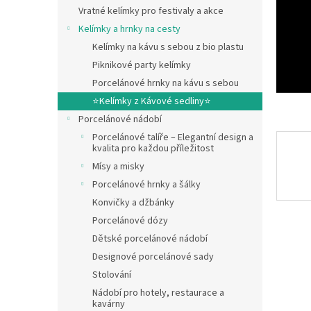
n
Vratné kelímky pro festivaly a akce
e
Kelímky a hrnky na cesty
l
Kelímky na kávu s sebou z bio plastu
Piknikové party kelímky
Porcelánové hrnky na kávu s sebou
⭐Kelímky z Kávové sedliny⭐
Porcelánové nádobí
Porcelánové talíře – Elegantní design a
kvalita pro každou příležitost
Mísy a misky
Porcelánové hrnky a šálky
Konvičky a džbánky
Porcelánové dózy
Dětské porcelánové nádobí
Designové porcelánové sady
Stolování
Nádobí pro hotely, restaurace a
kavárny