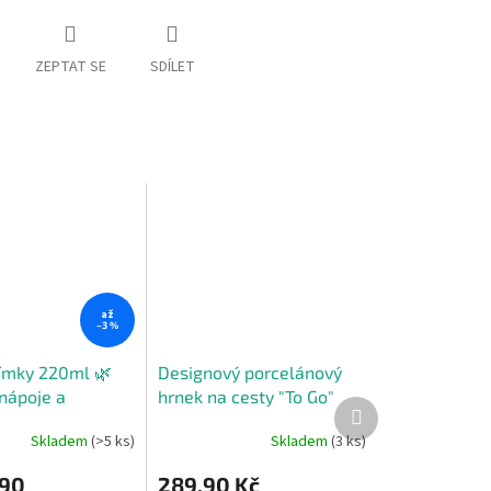
ZEPTAT SE
SDÍLET
až
–3 %
límky 220ml 🌿
Designový porcelánový
 nápoje a
hrnek na cesty "To Go"
Další
 12ks
0,3l zelený
produkt
Skladem
(>5 ks)
Skladem
(3 ks)
90
289,90 Kč