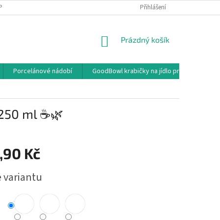
PODMÍNKY OCHRANY OSOBNÍCH ÚDAJŮ
OBCHODNÍ PODMÍNKY
Přihlášení
NÁKUPNÍ
Prázdný košík
KOŠÍK
Porcelánové nádobí
GoodBowl krabičky na jídlo pro rozvoz a ga
 250 ml ☕🌿
,90 Kč
e variantu