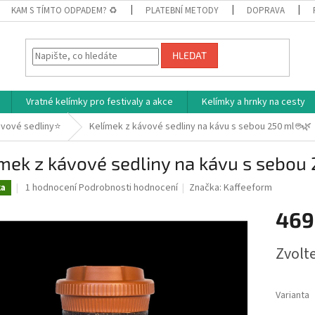
KAM S TÍMTO ODPADEM? ♻
PLATEBNÍ METODY
DOPRAVA
HLEDAT
Vratné kelímky pro festivaly a akce
Kelímky a hrnky na cesty
ávové sedliny⭐
Kelímek z kávové sedliny na kávu s sebou 250 ml ☕🌿
mek z kávové sedliny na kávu s sebou
Průměrné
1 hodnocení
Podrobnosti hodnocení
Značka:
Kaffeeform
ka
hodnocení
produktu
469
je
5,0
Měrná
Zvolt
z
cena:
5
hvězdiček.
Varianta