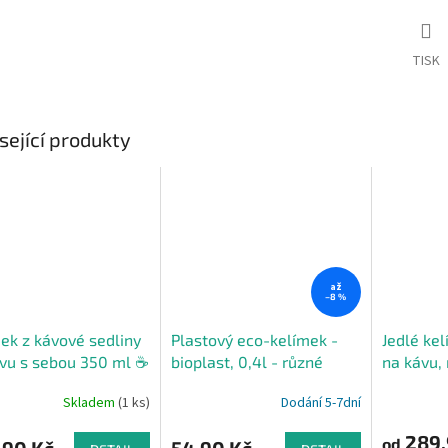
TISK
sející produkty
až
–8 %
ek z kávové sedliny
Plastový eco-kelímek -
Jedlé ke
vu s sebou 350 ml ☕
bioplast, 0,4l - různé
na kávu,
barvy
zmrzlinu
Skladem
(1 ks)
Dodání 5-7dní
289,
od