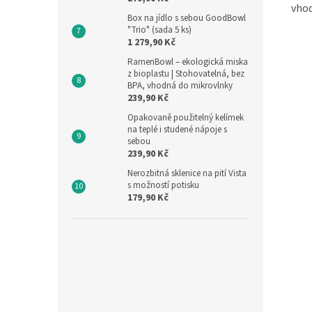
vhod
Box na jídlo s sebou GoodBowl
"Trio" (sada 5 ks)
1 279,90 Kč
RamenBowl – ekologická miska
z bioplastu | Stohovatelná, bez
BPA, vhodná do mikrovlnky
239,90 Kč
Opakovaně použitelný kelímek
na teplé i studené nápoje s
sebou
239,90 Kč
Nerozbitná sklenice na pití Vista
s možností potisku
179,90 Kč