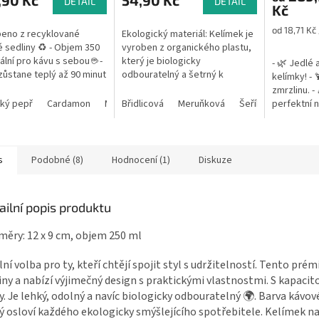
,90 Kč
54,90 Kč
DETAIL
DETAIL
Kč
Měrná
od 18,71 Kč 
beno z recyklované
Ekologický materiál: Kelímek je
cena:
 sedliny ♻️ - Objem 350
vyroben z organického plastu,
eální pro kávu s sebou ☕ -
který je biologicky
- 🌿 Jedlé 
zůstane teplý až 90 minut
odbouratelný a šetrný k
kelímky! - 
uzavíratelné víčko...
přírodě. Organický plast je
zmrzlinu. - 
vyroben z obnovitelných
ký pepř
Cardamon
Muškátový oříšek
Břidlicová
Meruňková
Šeříková
perfektní n
Mátov
zdrojů, což snižuje...
plastu a z
✅ Praktické
s
Podobné (8)
Hodnocení (1)
Diskuze
ailní popis produktu
ěry: 12 x 9 cm, objem 250 ml
lní volba pro ty, kteří chtějí spojit styl s udržitelností. Tento pr
iny a nabízí výjimečný design s praktickými vlastnostmi. S kapacit
y. Je lehký, odolný a navíc biologicky odbouratelný 🌍. Barva kávov
ý osloví každého ekologicky smýšlejícího spotřebitele. Kelímek n