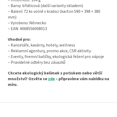
– Barvy: břidlicová (další varianty skladem)
– Balení: 72 ks volně v krabici (karton 590 × 398 × 380
mm)
– Vyrobeno: Německo
– EAN: 4068556008013
Vhodné pro:
– Kanceláře, kavárny, hotely, wellness
– Reklamní agentury, promo akce, CSR aktivity
– Eventy, firemní balíčky, ekologická řešení pro nápoje
– Pravidelné odběry bez závazků
Chcete ekologický kelímek s potiskem nebo větší
množství? Ozvěte se
zde
– připravíme vám nabídku na
míru.
Z
á
p