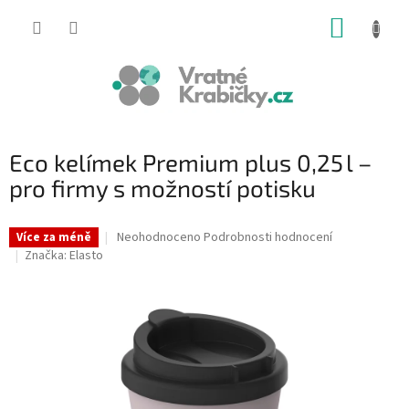
Přejít
NÁKUP
na
obsah
KOŠÍK
Eco kelímek Premium plus 0,25 l –
pro firmy s možností potisku
Průměrné
Neohodnoceno
Podrobnosti hodnocení
Více za méně
hodnocení
Značka:
Elasto
produktu
je
0,0
z
5
hvězdiček.