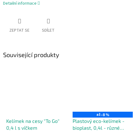
Detailní informace
ZEPTAT SE
SDÍLET
Související produkty
až
–8 %
Kelímek na cesy "To Go"
Plastový eco-kelímek -
0,4 l s víčkem
bioplast, 0,4l - různé
barvy