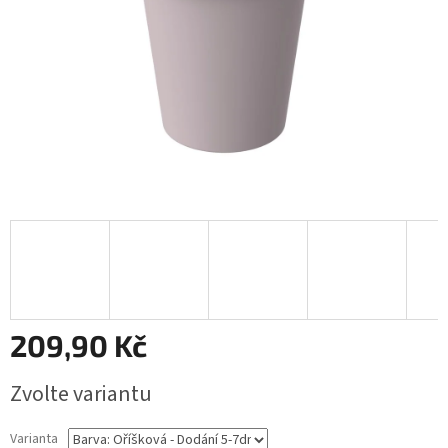
209,90 Kč
Měrná
Zvolte variantu
cena:
Varianta