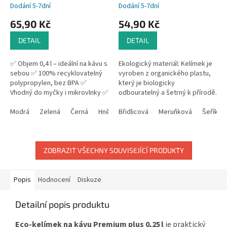
Dodání 5-7dní
Dodání 5-7dní
65,90 Kč
54,90 Kč
DETAIL
DETAIL
✅ Objem 0,4 l – ideální na kávu s
Ekologický materiál: Kelímek je
sebou ✅ 100% recyklovatelný
vyroben z organického plastu,
polypropylen, bez BPA ✅
který je biologicky
Vhodný do myčky i mikrovlnky ✅
odbouratelný a šetrný k přírodě.
Možnost vlastního potisku ✅
Organický plast je vyroben z
Vyroben v Německu –...
Modrá
Zelená
Černá
Hnědá
obnovitelných zdrojů, což
Břidlicová
Růžová
Meruňková
Šeříkov
snižuje...
ZOBRAZIT VŠECHNY SOUVISEJÍCÍ PRODUKTY
Popis
Hodnocení
Diskuze
Detailní popis produktu
Eco-kelímek na kávu Premium plus 0,25 l
je praktický