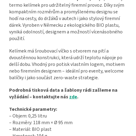
termo kelímek pro udržitelný firemní provoz. Díky svým
kompaktním rozměrům a promyšlenému designu se
hodí na cesty, do držáků v autech i jako stylový firemní
dárek. Vyroben v Německu z ekologického BIO plastu,
vyniká odolností, designem a možností vícenásobného
použití.
Kelímek má šroubovací víčko s otvorem na pití a
dvoustěnnou konstrukci, která udrží teplotu nápoje po
delší dobu. Vhodný pro potisk vlastním logem, motivem
nebo firemním designem – ideální pro eventy, welcome
balíčky i jako součást zero-waste strategie.
Podrobná tisková data a šablony rádi zašleme na
vyžádání – kontaktujte nás
zde
.
Technické parametry:
– Objem: 0,25 litru
– Rozměry: 118 mm × Ø 95 mm
– Materiál: BIO plast
– Hmotnost: 104 g