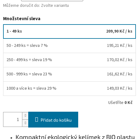
Můžeme doručit do:
Zvolte variantu
Množstevní sleva
1 - 49 ks
209,90 Kč
/ ks
50 - 249 ks = sleva 7 %
195,21 Kč
/ ks
250 - 499 ks = sleva 19 %
170,02 Kč
/ ks
500 - 999 ks = sleva 23 %
161,62 Kč
/ ks
1000 a více ks = sleva 29 %
149,03 Kč
/ ks
Ušetříte
0 Kč
Přidat do košíku
Kompaktní ekologický kelímek z BIO plastu