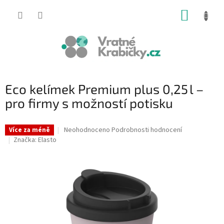
Přejít
NÁKUP
na
obsah
KOŠÍK
Eco kelímek Premium plus 0,25 l –
pro firmy s možností potisku
Průměrné
Neohodnoceno
Podrobnosti hodnocení
Více za méně
hodnocení
Značka:
Elasto
produktu
je
0,0
z
5
hvězdiček.