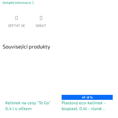
Detailní informace
ZEPTAT SE
SDÍLET
Související produkty
až
–8 %
Kelímek na cesy "To Go"
Plastový eco-kelímek -
0,4 l s víčkem
bioplast, 0,4l - různé
barvy