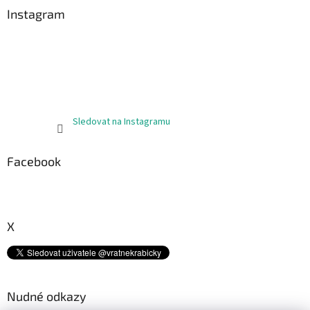
a
Instagram
t
í
Sledovat na Instagramu
Facebook
X
Nudné odkazy