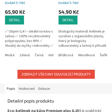
Dodání 5-7dní
Dodání 5-7dní
65,90 Kč
54,90 Kč
DETAIL
DETAIL
✅ Objem 0,4 l – ideální na kávu s
Ekologický materiál: Kelímek je
sebou ✅ 100% recyklovatelný
vyroben z organického plastu,
polypropylen, bez BPA ✅
který je biologicky
Vhodný do myčky i mikrovlnky ✅
odbouratelný a šetrný k přírodě.
Možnost vlastního potisku ✅
Organický plast je vyroben z
Vyroben v Německu –...
Modrá
Zelená
Černá
Hnědá
obnovitelných zdrojů, což
Břidlicová
Růžová
Meruňková
Šeříkov
snižuje...
ZOBRAZIT VŠECHNY SOUVISEJÍCÍ PRODUKTY
Popis
Hodnocení
Diskuze
Detailní popis produktu
Eco-kelímek na kávu Premium plus 0,25 l
je praktický