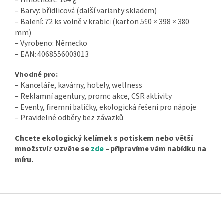
– Barvy: břidlicová (další varianty skladem)
– Balení: 72 ks volně v krabici (karton 590 × 398 × 380
mm)
– Vyrobeno: Německo
– EAN: 4068556008013
Vhodné pro:
– Kanceláře, kavárny, hotely, wellness
– Reklamní agentury, promo akce, CSR aktivity
– Eventy, firemní balíčky, ekologická řešení pro nápoje
– Pravidelné odběry bez závazků
Chcete ekologický kelímek s potiskem nebo větší
množství? Ozvěte se
zde
– připravíme vám nabídku na
míru.
Z
á
p