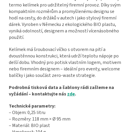
termo kelímek pro udržitelný firemní provoz. Díky svým
kompaktním rozměrům a promyšlenému designu se
hodí na cesty, do držáků v autech i jako stylový firemní
dárek. Vyroben v Německu z ekologického BIO plastu,
vyniká odolností, designem a možností vícenásobného
použití.
Kelímek má šroubovací víčko s otvorem na pití a
dvoustěnnou konstrukci, která udrží teplotu nápoje po
delší dobu. Vhodný pro potisk vlastním logem, motivem
nebo firemním designem – ideální pro eventy, welcome
balíčky i jako součást zero-waste strategie.
Podrobná tisková data a šablony rádi zašleme na
vyžádání – kontaktujte nás
zde
.
Technické parametry:
– Objem: 0,25 litru
– Rozměry: 118 mm × Ø 95 mm
– Materiál: BIO plast
– Hmotnost: 104 g