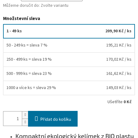
Můžeme doručit do:
Zvolte variantu
Množstevní sleva
1 - 49 ks
209,90 Kč
/ ks
50 - 249 ks = sleva 7 %
195,21 Kč
/ ks
250 - 499 ks = sleva 19 %
170,02 Kč
/ ks
500 - 999 ks = sleva 23 %
161,62 Kč
/ ks
1000 a více ks = sleva 29 %
149,03 Kč
/ ks
Ušetříte
0 Kč
Přidat do košíku
Kompaktní ekologický kelímek z BIO plastu