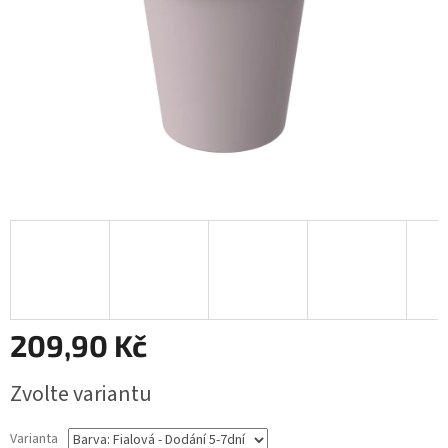
209,90 Kč
Měrná
Zvolte variantu
cena:
Varianta