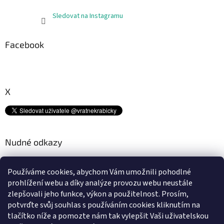
Sledovat na Instagramu
Facebook
X
Nudné odkazy
Kam s tímto odpadem? ♻
Používáme cookies, abychom Vám umožnili pohodlné
Platební metody
prohlížení webu a díky analýze provozu webu neustále
Doprava
zlepšovali jeho funkce, výkon a použitelnost.
Prosím,
Podmínky ochrany osobních údajů
potvrďte svůj souhlas s používáním cookies kliknutím na
Obchodní podmínky
tlačítko níže a pomozte nám tak vylepšit Vaši uživatelskou