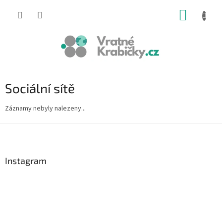
Přejít
NÁKUP
na
obsah
KOŠÍK
Sociální sítě
Záznamy nebyly nalezeny...
Z
á
p
a
Instagram
t
í