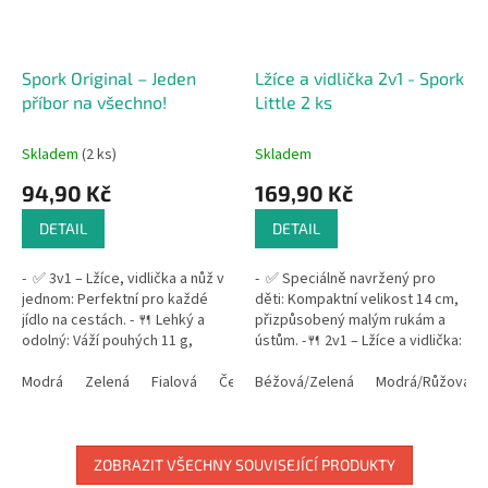
Spork Original – Jeden
Lžíce a vidlička 2v1 - Spork
příbor na všechno!
Little 2 ks
Skladem
(2 ks)
Skladem
94,90 Kč
169,90 Kč
DETAIL
DETAIL
- ✅ 3v1 – Lžíce, vidlička a nůž v
- ✅ Speciálně navržený pro
jednom: Perfektní pro každé
děti: Kompaktní velikost 14 cm,
jídlo na cestách. - 🍴 Lehký a
přizpůsobený malým rukám a
odolný: Váží pouhých 11 g,
ústům. -🍴 2v1 – Lžíce a vidlička:
snadno se vejde do batohu,
Praktický příbor bez ostré hrany
tašky nebo...
Modrá
Zelená
Fialová
Černá
pro...
Béžová/Zelená
Růžová
Žlutá
Modrá/Růžová
Oranžová
ZOBRAZIT VŠECHNY SOUVISEJÍCÍ PRODUKTY