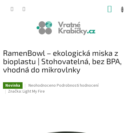
Přejít
NÁKUP
na
obsah
KOŠÍK
RamenBowl – ekologická miska z
bioplastu | Stohovatelná, bez BPA,
vhodná do mikrovlnky
Průměrné
Neohodnoceno
Podrobnosti hodnocení
Novinka
hodnocení
Značka:
Light My Fire
produktu
je
0,0
z
5
hvězdiček.