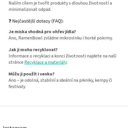
Naším cílem je tvořit produkty s dlouhou životností a
minimalizovat odpad.
❓ Nejčastější dotazy (FAQ):
Je miska vhodná pro ohřev jídla?
Ano, RamenBowl zvládne mikrovlnku i horké pokrmy.
Jak ji mohu recyklovat?
Informace o recyklaci a konci životnosti najdete na naší
stránce
Recyklace a materiály
.
Můžu ji použít i venku?
Ano – je odolná, stabilní a ideální na pikniky, kempy či
festivaly.
Z
á
p
a
Instagram