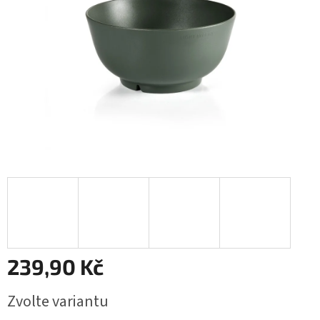
239,90 Kč
Měrná
Zvolte variantu
cena: