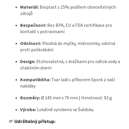
Materiál:
Bioplast s 15% podílem obnovitelných
zdrojů
Bezpečnost:
Bez BPA, EU a FDA certifikace pro
kontakt s potravinami
Odolnost:
Vhodná do myčky, mikrovlnky, odolná
proti poškrábání
Design:
Stohovatelná, s drážkami pro odtok vody a
stabilním dnem
Kompatibilita:
Tvar ladí s příborem Spork z naší
nabídky
Rozměry:
Ø 145 mm x 70 mm | Hmotnost: 92 g
Výroba:
Lokálně vyrobeno ve Švédsku
🌱
Udržitelný přístup: