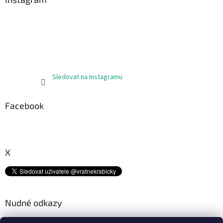
t
í
Sledovat na Instagramu
Facebook
X
Nudné odkazy
Kam s tímto odpadem? ♻