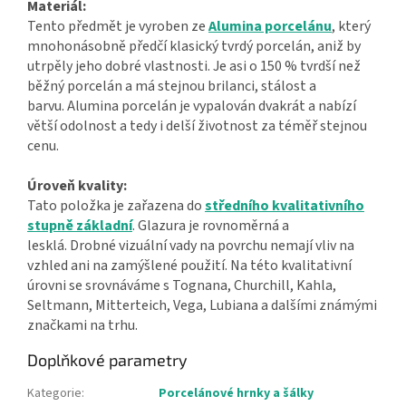
Materiál:
Tento předmět je vyroben ze
Alumina porcelánu
, který
mnohonásobně předčí klasický tvrdý porcelán, aniž by
utrpěly jeho dobré vlastnosti. Je asi o 150 % tvrdší než
běžný porcelán a má stejnou brilanci, stálost a
barvu. Alumina porcelán je vypalován dvakrát a nabízí
větší odolnost a tedy i delší životnost za téměř stejnou
cenu.
Úroveň kvality:
Tato položka je zařazena do
středního kvalitativního
stupně základní
. Glazura je rovnoměrná a
lesklá. Drobné vizuální vady na povrchu nemají vliv na
vzhled ani na zamýšlené použití. Na této kvalitativní
úrovni se srovnáváme s Tognana, Churchill, Kahla,
Seltmann, Mitterteich, Vega, Lubiana a dalšími známými
značkami na trhu.
Doplňkové parametry
Kategorie
:
Porcelánové hrnky a šálky