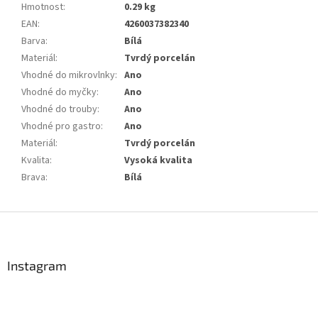
Hmotnost
:
0.29 kg
EAN
:
4260037382340
Barva
:
Bílá
Materiál
:
Tvrdý porcelán
Vhodné do mikrovlnky
:
Ano
Vhodné do myčky
:
Ano
Vhodné do trouby
:
Ano
Vhodné pro gastro
:
Ano
Materiál
:
Tvrdý porcelán
Kvalita
:
Vysoká kvalita
Brava
:
Bílá
Z
á
p
a
Instagram
t
í