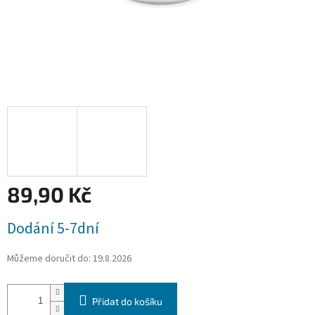
89,90 Kč
Měrná
Dodání 5-7dní
cena:
Můžeme doručit do:
19.8.2026
Přidat do košíku