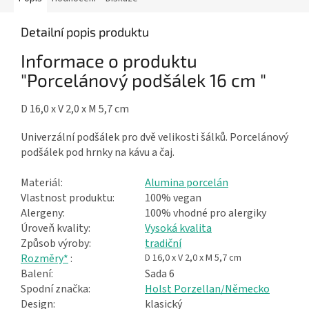
Detailní popis produktu
Informace o produktu
"Porcelánový podšálek 16 cm "
D 16,0 x V 2,0 x M 5,7 cm
Univerzální podšálek pro dvě velikosti šálků. Porcelánový
podšálek pod hrnky na kávu a čaj.
Materiál:
Alumina porcelán
Vlastnost produktu:
100% vegan
Alergeny:
100% vhodné pro alergiky
Úroveň kvality:
Vysoká kvalita
Způsob výroby:
tradiční
Rozměry*
:
D 16,0 x V 2,0 x M 5,7 cm
Balení:
Sada 6
Spodní značka:
Holst Porzellan/Německo
Design:
klasický