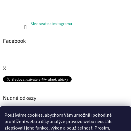
Sledovat na Instagramu
Facebook
X
Nudné odkazy
Kam s tímto odpadem? ♻
Používáme cookies, abychom Vám umožnili pohodlné
Platební metody
prohlížení webu a díky analýze provozu webu neustále
Doprava
zlepšovali jeho funkce, výkon a použitelnost.
Prosím,
Podmínky ochrany osobních údajů