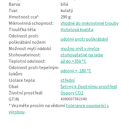
Barva:
bílá
Tvar:
kulatý
Hmotnost cca*:
290 g
Mikrovlnná schopnost:
vhodné do mikrovlnné trouby
Tloušťka těla:
Hotelová kvalita
Odolnost proti
odolný proti poškrábání
poškrábání nožem
Možnost mytí nádobí:
možno mýt v myčce
Stohovatelnost:
stohovatelné na sebe
Teplotní odolnost:
až do +350 °C
Odolnost proti tepelným
odolný +-180 °C
šokům:
Izolace tepla:
střední
Obal:
Šetrný k životnímu prostředí
Životní prostředí:
Úspory CO2
GTIN
4260037382340
* Vezměte prosím na vědomí
tolerance související s
výrobou
.