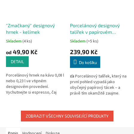
"Zmačkaný" designový
Porcelánový designový
hrnek - kelímek
talířek v papírovém
vzhledu 20 cm
Skladem
(4 ks)
Skladem
(>5 ks)
Průměrné
Průměrné
hodnocení
hodnocení
49,90 Kč
239,90 Kč
od
produktu
produktu
je
je
DETAIL
Do košíku
5,0
5,0
z
z
Porcelánový hrnek na kávu 0,08 l
5
5
🍰 Porcelánový talířek, který na
nebo 0,23 l ve vtipném
hvězdiček.
hvězdiček.
první pohled vypadá jako
designovém provedení.
obyčejný papírový tácek – a
Vychutnejte si espresso, čaj
právě tím okamžitě zaujme.
nebo horkou čokoládu z tohoto
Designový porcelán Holst
vtipného designového
vyrobený v Německu spojuje...
kelímku!...
ZOBRAZIT VŠECHNY SOUVISEJÍCÍ PRODUKTY
Popis
Hodnocení
Diskuze