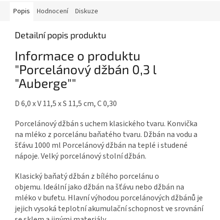
Popis
Hodnocení
Diskuze
Detailní popis produktu
Informace o produktu
"Porcelánový džbán 0,3 l
"Auberge""
D 6,0 x V 11,5 x S 11,5 cm, C 0,30
Porcelánový džbán s uchem klasického tvaru. Konvička
na mléko z porcelánu baňatého tvaru. Džbán na vodu a
šťávu 1000 ml Porcelánový džbán na teplé i studené
nápoje. Velký porcelánový stolní džbán.
Klasický baňatý džbán z bílého porcelánu o
objemu. Ideální jako džbán na šťávu nebo džbán na
mléko v bufetu. Hlavní výhodou porcelánových džbánů je
jejich vysoká teplotní akumulační schopnost ve srovnání
se sklem a jinými materiály