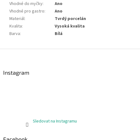
Vhodné do myčky
:
Ano
Vhodné pro gastro
:
Ano
Materiál
:
Tvrdý porcelán
Kvalita
:
Vysoká kvalita
Barva
:
Bílá
Z
á
p
a
Instagram
t
í
Sledovat na Instagramu
Facebook