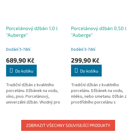
Porcelánový džbán 1,0 l
Porcelánový džbán 0,50 l
"Auberge"
"Auberge"
Dodání 5-7dní
Dodání 5-7dní
689,90 Kč
299,90 Kč
Do košíku
Do košíku
Tradiční džbán z kvalitního
Tradiční džbán z kvalitního
porcelánu. Džbánek na vodu,
porcelánu. Džbánek na vodu,
víno, pivo. Porcelánový,
mléko, nebo smetanu. Džbán z
univerzální džbán. Vhodný pro
prvotřídního porcelánu s
vybavení gastronomie a
tradičním designem. Vhodný pro
domácnosti.
vybavení gastronomie a
domácnosti.
ZOBRAZIT VŠECHNY SOUVISEJÍCÍ PRODUKTY