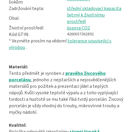
šokům:
Zadržování tepla:
střední skladovací kapacita
šetrný k životnímu
Obal:
prostředí
Životní prostředí:
úspora CO2
Kód GTIN:
4260037362892
* Vezměte prosím na vědomí
tolerance související s
výrobou
.
Materiál:
Tento předmět je vyroben z
pravého živcového
porcelánu
, jednoho z nejstarších a nejosvědčenějších
materiálů pro požitek a prezentaci jídel a teplých
nápojů. Kvůli vysoké teplotě výpalu a z toho vyplývající
tvrdosti a hustotě se mu také říká tvrdý porcelán. Živcový
porcelán je vždy vhodný do trouby, mikrovlnné trouby a
myčky nádobí.
Kvalitní:
Položka odpovídá jakostnímu
stupni Vysoká