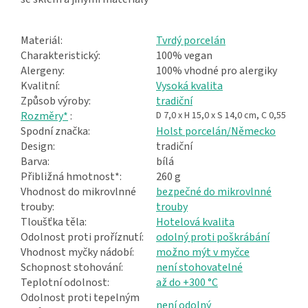
Materiál:
Tvrdý porcelán
Charakteristický:
100% vegan
Alergeny:
100% vhodné pro alergiky
Kvalitní:
Vysoká kvalita
Způsob výroby:
tradiční
Rozměry*
:
D 7,0 x H 15,0 x S 14,0 cm, C 0,55
Spodní značka:
Holst porcelán/Německo
Design:
tradiční
Barva:
bílá
Přibližná hmotnost*:
260 g
Vhodnost do mikrovlnné
bezpečné do mikrovlnné
trouby:
trouby
Tloušťka těla:
Hotelová kvalita
Odolnost proti proříznutí:
odolný proti poškrábání
Vhodnost myčky nádobí:
možno mýt v myčce
Schopnost stohování:
není stohovatelné
Teplotní odolnost:
až do +300 °C
Odolnost proti tepelným
není odolný