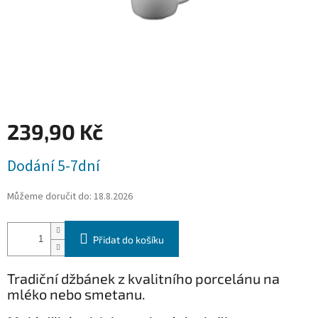
239,90 Kč
Měrná
Dodání 5-7dní
cena:
Můžeme doručit do:
18.8.2026
Přidat do košíku
Tradiční džbánek z kvalitního porcelánu na
mléko nebo smetanu.