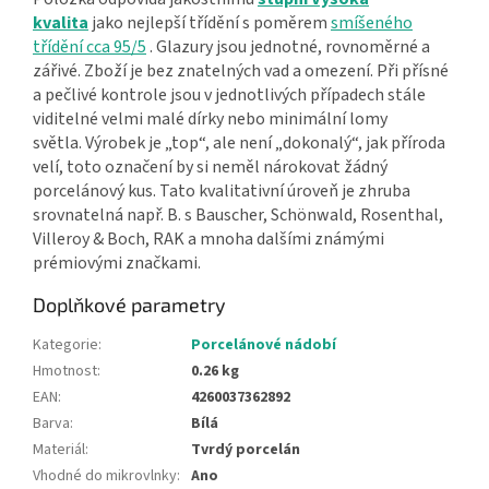
kvalita
jako nejlepší třídění s poměrem
smíšeného
třídění cca 95/5
. Glazury jsou jednotné, rovnoměrné a
zářivé. Zboží je bez znatelných vad a omezení. Při přísné
a pečlivé kontrole jsou v jednotlivých případech stále
viditelné velmi malé dírky nebo minimální lomy
světla. Výrobek je „top“, ale není „dokonalý“, jak příroda
velí, toto označení by si neměl nárokovat žádný
porcelánový kus. Tato kvalitativní úroveň je zhruba
srovnatelná např. B. s Bauscher, Schönwald, Rosenthal,
Villeroy & Boch, RAK a mnoha dalšími známými
prémiovými značkami.
Doplňkové parametry
Kategorie
:
Porcelánové nádobí
Hmotnost
:
0.26 kg
EAN
:
4260037362892
Barva
:
Bílá
Materiál
:
Tvrdý porcelán
Vhodné do mikrovlnky
:
Ano