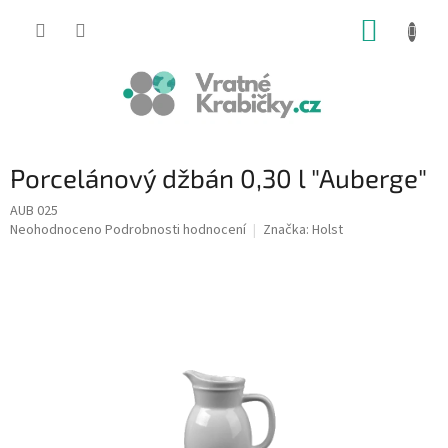
Přejít
NÁKUP
na
obsah
KOŠÍK
Porcelánový džbán 0,30 l "Auberge"
AUB 025
Průměrné
Neohodnoceno
Podrobnosti hodnocení
Značka:
Holst
hodnocení
produktu
je
0,0
z
5
hvězdiček.