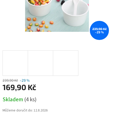
239,90 Kč
–29 %
239,90 Kč
–29 %
169,90 Kč
Měrná
Skladem
(4 ks)
cena:
Můžeme doručit do:
12.8.2026