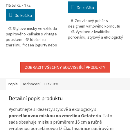
Měrná
116,63 Kč / 1 ks
Do košíku
cena:
Do košíku
- 🍦 Zmrzlinový pohár s
designem vaflového kornoutu
- 🎨 Stylové misky ve vzhledu
- 🎨 Vyroben z kvalitního
papírového kelímku s vintage
porcelánu, stylový a ekologický
potiskem - 🍨 Ideální na
- ♻️ Vhodný do myčky a
zmrzlinu, frozen jogurty nebo
mikrovlnky...
dezerty - 🏡 Perfektní pro
domácí oslavy, stylové kavárny
i...
ZOBRAZIT VŠECHNY SOUVISEJÍCÍ PRODUKTY
Popis
Hodnocení
Diskuze
Detailní popis produktu
Vychutnejte si dezerty stylově a ekologicky s
porcelánovou miskou na zmrzlinu Gelateria
. Tato
sada obsahuje misku s průměrem 16 cm a ručně
vyrobenou porcelánovou lžičku. Inspirace papírovými