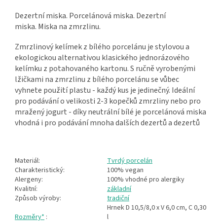
Dezertní miska. Porcelánová miska. Dezertní
miska. Miska na zmrzlinu.
Zmrzlinový kelímek z bílého porcelánu je stylovou a
ekologickou alternativou klasického jednorázového
kelímku z potahovaného kartonu. S ručně vyrobenými
lžičkami na zmrzlinu z bílého porcelánu se vůbec
vyhnete použití plastu - každý kus je jedinečný. Ideální
pro podávání o velikosti 2-3 kopečků zmrzliny nebo pro
mražený jogurt - díky neutrální bílé je porcelánová miska
vhodná i pro podávání mnoha dalších dezertů a dezertů
Materiál:
Tvrdý porcelán
Charakteristický:
100% vegan
Alergeny:
100% vhodné pro alergiky
Kvalitní:
základní
Způsob výroby:
tradiční
Hrnek D 10,5/8,0 x V 6,0 cm, C 0,30
Rozměry*
:
l