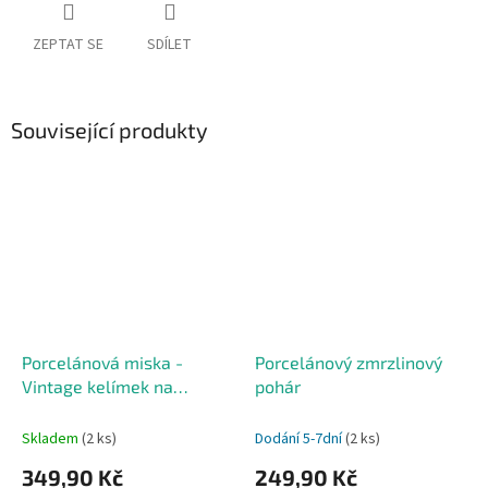
ZEPTAT SE
SDÍLET
Související produkty
Porcelánová miska -
Porcelánový zmrzlinový
Vintage kelímek na
pohár
zmrzlinu 3ks
Skladem
(2 ks)
Dodání 5-7dní
(2 ks)
349,90 Kč
249,90 Kč