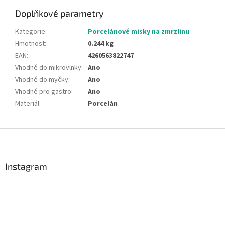
Doplňkové parametry
Kategorie
:
Porcelánové misky na zmrzlinu
Hmotnost
:
0.244 kg
EAN
:
4260563822747
Vhodné do mikrovlnky
:
Ano
Vhodné do myčky
:
Ano
Vhodné pro gastro
:
Ano
Materiál
:
Porcelán
Z
á
p
a
Instagram
t
í