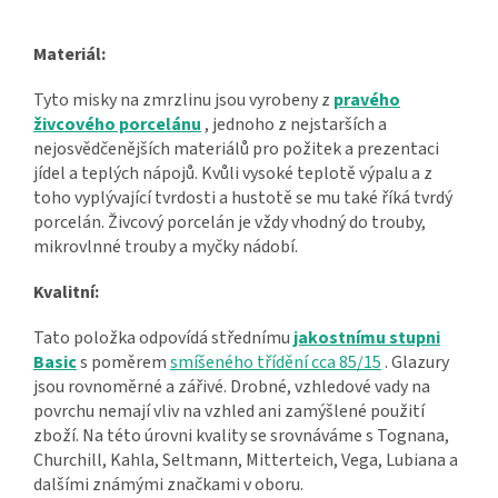
Materiál:
Tyto misky na zmrzlinu jsou vyrobeny z
pravého
živcového porcelánu
, jednoho z nejstarších a
nejosvědčenějších materiálů pro požitek a prezentaci
jídel a teplých nápojů. Kvůli vysoké teplotě výpalu a z
toho vyplývající tvrdosti a hustotě se mu také říká tvrdý
porcelán. Živcový porcelán je vždy vhodný do trouby,
mikrovlnné trouby a myčky nádobí.
Kvalitní:
Tato položka odpovídá střednímu
jakostnímu stupni
Basic
s poměrem
smíšeného třídění cca 85/15
. Glazury
jsou rovnoměrné a zářivé. Drobné, vzhledové vady na
povrchu nemají vliv na vzhled ani zamýšlené použití
zboží. Na této úrovni kvality se srovnáváme s Tognana,
Churchill, Kahla, Seltmann, Mitterteich, Vega, Lubiana a
dalšími známými značkami v oboru.