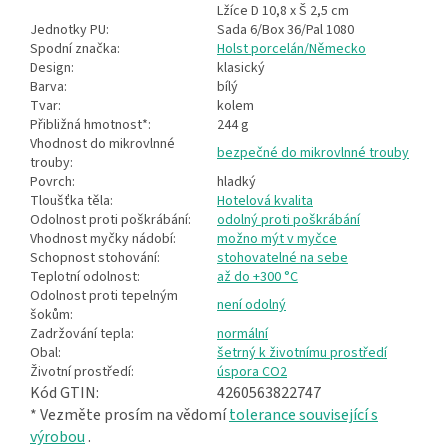
Lžíce D 10,8 x Š 2,5 cm
Jednotky PU:
Sada 6/Box 36/Pal 1080
Spodní značka:
Holst porcelán/Německo
Design:
klasický
Barva:
bílý
Tvar:
kolem
Přibližná hmotnost*:
244 g
Vhodnost do mikrovlnné
bezpečné do mikrovlnné trouby
trouby:
Povrch:
hladký
Tloušťka těla:
Hotelová kvalita
Odolnost proti poškrábání:
odolný proti poškrábání
Vhodnost myčky nádobí:
možno mýt v myčce
Schopnost stohování:
stohovatelné na sebe
Teplotní odolnost:
až do +300 °C
Odolnost proti tepelným
není odolný
šokům:
Zadržování tepla:
normální
Obal:
šetrný k životnímu prostředí
Životní prostředí:
úspora CO2
Kód GTIN:
4260563822747
* Vezměte prosím na vědomí
tolerance související s
výrobou
.