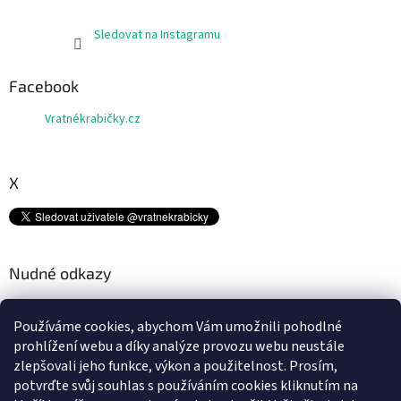
Sledovat na Instagramu
Facebook
Vratnékrabičky.cz
X
Nudné odkazy
Kam s tímto odpadem? ♻
Používáme cookies, abychom Vám umožnili pohodlné
Platební metody
prohlížení webu a díky analýze provozu webu neustále
Doprava
zlepšovali jeho funkce, výkon a použitelnost.
Prosím,
Podmínky ochrany osobních údajů
potvrďte svůj souhlas s používáním cookies kliknutím na
Obchodní podmínky