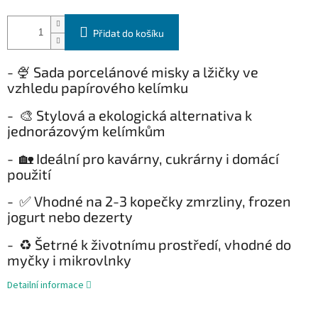
Přidat do košíku
- 🍨 Sada porcelánové misky a lžičky ve
vzhledu papírového kelímku
-
🎨 Stylová a ekologická alternativa k
jednorázovým kelímkům
-
🏡 Ideální pro kavárny, cukrárny i domácí
použití
-
✅ Vhodné na 2-3 kopečky zmrzliny, frozen
jogurt nebo dezerty
-
♻️ Šetrné k životnímu prostředí, vhodné do
myčky i mikrovlnky
Detailní informace