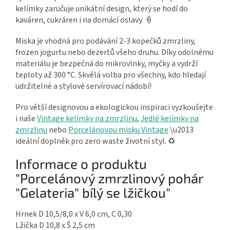
kelímky zaručuje unikátní design, který se hodí do
kaváren, cukráren i na domácí oslavy. 🍦
Miska je vhodná pro podávání 2-3 kopečků zmrzliny,
frozen jogurtu nebo dezertů všeho druhu. Díky odolnému
materiálu je bezpečná do mikrovlnky, myčky a vydrží
teploty až 300 °C. Skvělá volba pro všechny, kdo hledají
udržitelné a stylové servírovací nádobí!
Pro větší designovou a ekologickou inspiraci vyzkoušejte
i naše
Vintage kelímky na zmrzlinu
,
Jedlé kelímky na
zmrzlinu
nebo
Porcelánovou misku Vintage
\u2013
ideální doplněk pro zero waste životní styl. ♻️
Informace o produktu
"Porcelánový zmrzlinový pohár
"Gelateria" bílý se lžičkou"
Hrnek D 10,5/8,0 x V 6,0 cm, C 0,30
Lžička D 10,8 x Š 2,5 cm