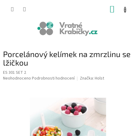
Přejít
NÁKUP
na
obsah
KOŠÍK
Porcelánový kelímek na zmrzlinu se
lžičkou
ES 301 SET 2
Průměrné
Neohodnoceno
Podrobnosti hodnocení
Značka:
Holst
hodnocení
produktu
je
0,0
z
5
hvězdiček.