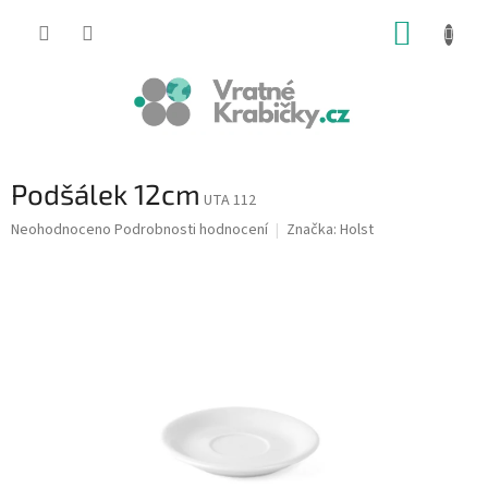
Přejít
NÁKUP
na
obsah
KOŠÍK
Podšálek 12cm
UTA 112
Průměrné
Neohodnoceno
Podrobnosti hodnocení
Značka:
Holst
hodnocení
produktu
je
0,0
z
5
hvězdiček.