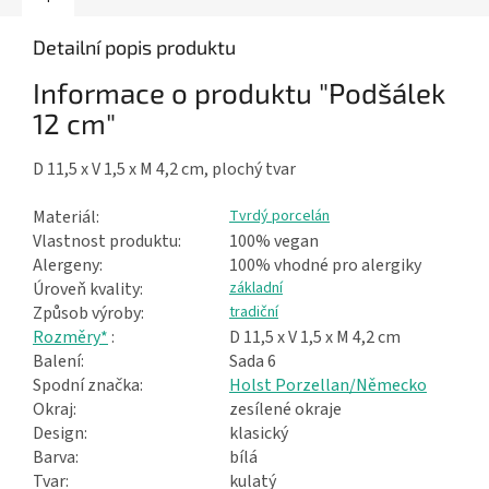
Detailní popis produktu
Informace o produktu "Podšálek
12 cm"
D 11,5 x V 1,5 x M 4,2 cm, plochý tvar
Materiál:
Tvrdý porcelán
Vlastnost produktu:
100% vegan
Alergeny:
100% vhodné pro alergiky
Úroveň kvality:
základní
Způsob výroby:
tradiční
Rozměry*
:
D 11,5 x V 1,5 x M 4,2 cm
Balení:
Sada 6
Spodní značka:
Holst Porzellan/Německo
Okraj:
zesílené okraje
Design:
klasický
Barva:
bílá
Tvar:
kulatý