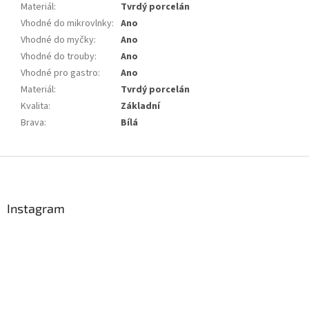
Materiál
:
Tvrdý porcelán
Vhodné do mikrovlnky
:
Ano
Vhodné do myčky
:
Ano
Vhodné do trouby
:
Ano
Vhodné pro gastro
:
Ano
Materiál
:
Tvrdý porcelán
Kvalita
:
Základní
Brava
:
Bílá
Z
á
p
a
Instagram
t
í