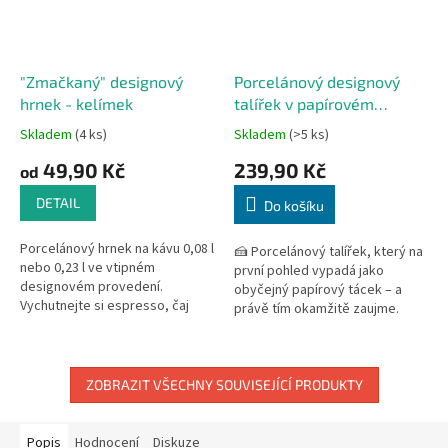
"Zmačkaný" designový
Porcelánový designový
hrnek - kelímek
talířek v papírovém
vzhledu 20 cm
Skladem
(4 ks)
Skladem
(>5 ks)
Průměrné
Průměrné
hodnocení
hodnocení
49,90 Kč
239,90 Kč
od
produktu
produktu
je
je
DETAIL
Do košíku
5,0
5,0
z
z
Porcelánový hrnek na kávu 0,08 l
5
5
🍰 Porcelánový talířek, který na
nebo 0,23 l ve vtipném
hvězdiček.
hvězdiček.
první pohled vypadá jako
designovém provedení.
obyčejný papírový tácek – a
Vychutnejte si espresso, čaj
právě tím okamžitě zaujme.
nebo horkou čokoládu z tohoto
Designový porcelán Holst
vtipného designového
vyrobený v Německu spojuje...
kelímku!...
ZOBRAZIT VŠECHNY SOUVISEJÍCÍ PRODUKTY
Popis
Hodnocení
Diskuze