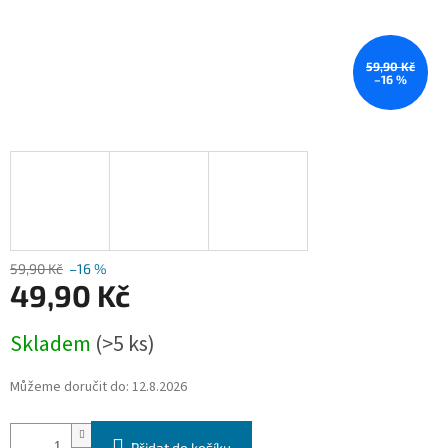
59,90 Kč
–16 %
59,90 Kč
–16 %
49,90 Kč
Měrná
Skladem
(>5 ks)
cena:
Můžeme doručit do:
12.8.2026
Přidat do košíku