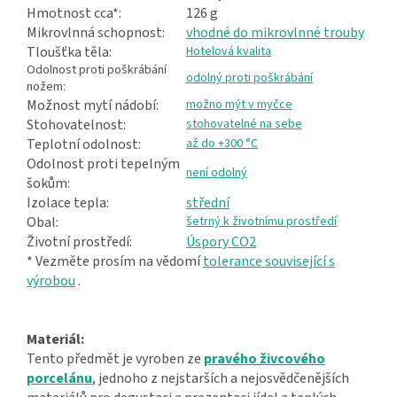
Hmotnost cca*:
126 g
Mikrovlnná schopnost:
vhodné do mikrovlnné trouby
Tloušťka těla:
Hotelová kvalita
Odolnost proti poškrábání
odolný proti poškrábání
nožem:
Možnost mytí nádobí:
možno mýt v myčce
Stohovatelnost:
stohovatelné na sebe
Teplotní odolnost:
až do +300 °C
Odolnost proti tepelným
není odolný
šokům:
Izolace tepla:
střední
Obal:
šetrný k životnímu prostředí
Životní prostředí:
Úspory CO2
* Vezměte prosím na vědomí
tolerance související s
výrobou
.
Materiál:
Tento předmět je vyroben ze
pravého živcového
porcelánu
, jednoho z nejstarších a nejosvědčenějších