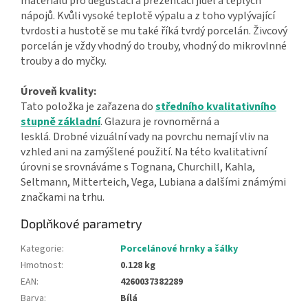
materiálů pro degustaci a prezentaci jídel a teplých
nápojů. Kvůli vysoké teplotě výpalu a z toho vyplývající
tvrdosti a hustotě se mu také říká tvrdý porcelán. Živcový
porcelán je vždy vhodný do trouby, vhodný do mikrovlnné
trouby a do myčky.
Úroveň kvality:
Tato položka je zařazena do
středního kvalitativního
stupně základní
. Glazura je rovnoměrná a
lesklá. Drobné vizuální vady na povrchu nemají vliv na
vzhled ani na zamýšlené použití. Na této kvalitativní
úrovni se srovnáváme s Tognana, Churchill, Kahla,
Seltmann, Mitterteich, Vega, Lubiana a dalšími známými
značkami na trhu.
Doplňkové parametry
Kategorie
:
Porcelánové hrnky a šálky
Hmotnost
:
0.128 kg
EAN
:
4260037382289
Barva
:
Bílá