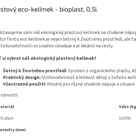
stový eco-kelímek - bioplast, 0,5l
stavujeme vám náš ekologický plastový kelímek na studené nápoj
tu! Tento eco kelímek je nejen šetrný k životnímu prostředí, ale t
stohovatelnosti se snadno skladuje a je ideální na cesty.
 si vybrat náš ekologický plastový kelímek?
Šetrný k životnímu prostředí:
Vyroben z organického plastu, kt
Praktický design:
Stohovatelnost a lehkost dělají z tohoto kelí
Všestranné použití:
Vhodný pro různé studené nápoje a situace 
obnosti:
ateriál
Váha (kg
IO plast
0.0700
ozměry (mm)