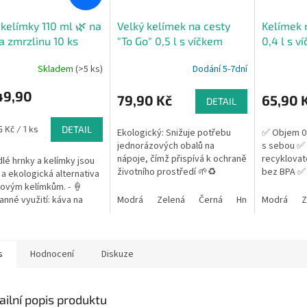
 kelímky 110 ml 🌿 na
Velký kelímek na cesty
Kelímek 
a zmrzlinu 10 ks
"To Go" 0,5 l s víčkem
0,4 l s v
Skladem
(>5 ks)
Dodání 5-7dní
49,90
79,90 Kč
65,90 
DETAIL
5 Kč / 1 ks
DETAIL
Ekologický: Snižuje potřebu
✅ Objem 0,4
jednorázových obalů na
s sebou ✅
nápoje, čímž přispívá k ochraně
recyklovat
dlé hrnky a kelímky jsou
životního prostředí 🌱♻️
bez BPA ✅ 
í a ekologická alternativa
Praktický: Vhodný pro teplé i
mikrovlnk
tovým kelímkům. - 🍦
studené nápoje – ideální jako
vlastního 
anné využití: káva na
Modrá
Zelená
Černá
Hnědá
Modrá
Růžová
Z
hrnek...
Německu –.
 kakao, teplé nápoje,
u, zákusky,...
s
Hodnocení
Diskuze
ailní popis produktu