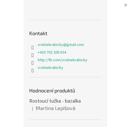
1
Kontakt
vratnekrabicky
@
gmail.com
+420 702 206 034
http://fb.com/vratnekrabicky
vratnekrabicky
Hodnocení produktů
Rostoucí tužka - bazalka
Martina Lepišová
|
Hodnocení produktu je 5 z 5 hvězdiček.