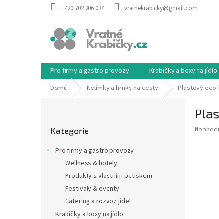
Přejít
+420 702 206 034
vratnekrabicky@gmail.com
na
obsah
Pro firmy a gastro provozy
Krabičky a boxy na jídlo
Domů
Kelímky a hrnky na cesty
Plastový eco-k
P
Plas
o
Přeskočit
s
Průměr
Neohod
Kategorie
kategorie
t
hodnoce
r
produkt
Pro firmy a gastro provozy
a
je
Wellness & hotely
0,0
n
z
Produkty s vlastním potiskem
n
5
í
Festivaly & eventy
hvězdič
p
Catering a rozvoz jídel
a
Krabičky a boxy na jídlo