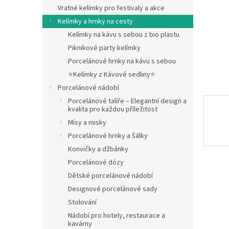
n
Vratné kelímky pro festivaly a akce
e
Kelímky a hrnky na cesty
l
Kelímky na kávu s sebou z bio plastu
Piknikové party kelímky
Porcelánové hrnky na kávu s sebou
⭐Kelímky z Kávové sedliny⭐
Porcelánové nádobí
Porcelánové talíře – Elegantní design a
kvalita pro každou příležitost
Mísy a misky
Porcelánové hrnky a šálky
Konvičky a džbánky
Porcelánové dózy
Dětské porcelánové nádobí
Designové porcelánové sady
Stolování
Nádobí pro hotely, restaurace a
kavárny