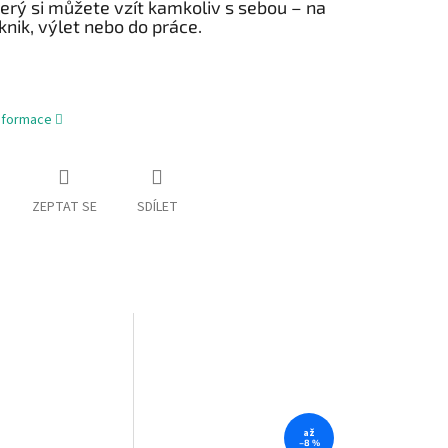
erý si můžete vzít kamkoliv s sebou – na
knik, výlet nebo do práce.
informace
ZEPTAT SE
SDÍLET
až
–8 %