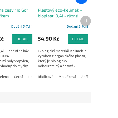
na cesy "To Go"
Plastový eco-kelímek -
íčkem
bioplast, 0,4l - různé
Další
barvy
produkt
Dodání 5-7dní
Dodání 5-7dní
Kč
54,90 Kč
DETAIL
DETAIL
 l – ideální na kávu
Ekologický materiál: Kelímek je
 100%
vyroben z organického plastu,
elný polypropylen,
který je biologicky
Vhodný do myčky i
odbouratelný a šetrný k
y ✅ Možnost
přírodě. Organický plast je
potisku ✅ Vyroben v
vyroben z obnovitelných
elená
Černá
Hnědá
Břidlicová
Růžová
Meruňková
Šeříková
Mátová
..
zdrojů, což snižuje...