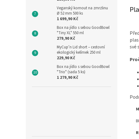
Veganský kornout na zmrzlinu
Pla
Ø 52 mm 500 ks
1 699,90 Kč
Box na jídlo s sebou GoodBowl
Před
"Tiny XL" 550 ml
279,90 Kč
plas
své 
MyCup’n Lid short – cestovní
ekologický kelímek 250 ml
229,90 Kč
Proč
Box na jídlo s sebou GoodBowl
"Trio" (sada 5 ks)
1 279,90 Kč
Podr
M
B
R