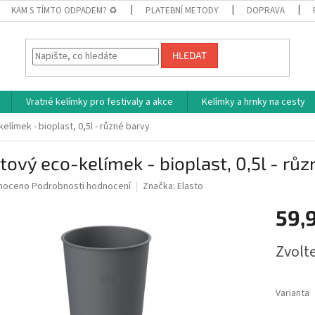
KAM S TÍMTO ODPADEM? ♻
PLATEBNÍ METODY
DOPRAVA
HLEDAT
Vratné kelímky pro festivaly a akce
Kelímky a hrnky na cesty
elímek - bioplast, 0,5l - různé barvy
tový eco-kelímek - bioplast, 0,5l - rů
né
noceno
Podrobnosti hodnocení
Značka:
Elasto
ní
59,
u
Měrná
Zvolt
cena:
ek.
Varianta