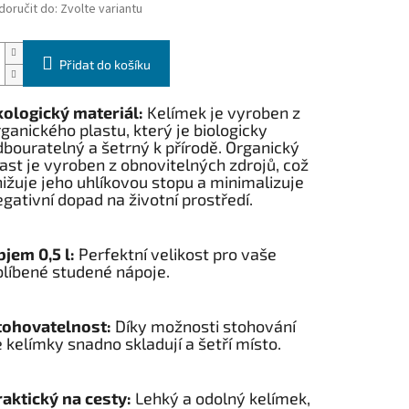
oručit do:
Zvolte variantu
Přidat do košíku
kologický materiál:
Kelímek je vyroben z
ganického plastu, který je biologicky
bouratelný a šetrný k přírodě. Organický
ast je vyroben z obnovitelných zdrojů, což
ižuje jeho uhlíkovou stopu a minimalizuje
gativní dopad na životní prostředí.
jem 0,5 l:
Perfektní velikost pro vaše
blíbené studené nápoje.
tohovatelnost:
Díky možnosti stohování
 kelímky snadno skladují a šetří místo.
raktický na cesty:
Lehký a odolný kelímek,