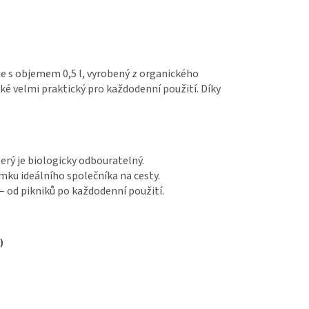
e s objemem 0,5 l, vyrobený z organického
aké velmi praktický pro každodenní použití. Díky
erý je biologicky odbouratelný.
mku ideálního společníka na cesty.
– od pikniků po každodenní použití.
)