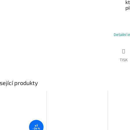
kt
pi
Detailní 
TISK
sející produkty
až
–24 %