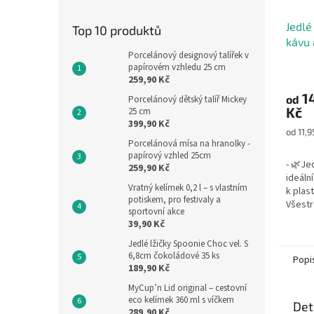
Jedlé
Top 10 produktů
kávu 
Porcelánový designový talířek v
papírovém vzhledu 25 cm
259,90 Kč
1
od
Porcelánový dětský talíř Mickey
Kč
25 cm
399,90 Kč
Měrná
od 11,9
Porcelánová mísa na hranolky -
cena:
papírový vzhled 25cm
- 🌿Je
259,90 Kč
ideáln
Vratný kelímek 0,2 l – s vlastním
k plas
potiskem, pro festivaly a
Všestr
sportovní akce
cestu,
39,90 Kč
zmrzlin
Jedlé lžičky Spoonie Choc vel. S
6,8cm čokoládové 35 ks
Popi
189,90 Kč
MyCup’n Lid original – cestovní
eco kelímek 360 ml s víčkem
Det
289,90 Kč