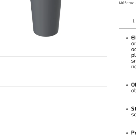
Můžeme d
E
or
od
pl
sn
ne
Ob
o
S
se
P