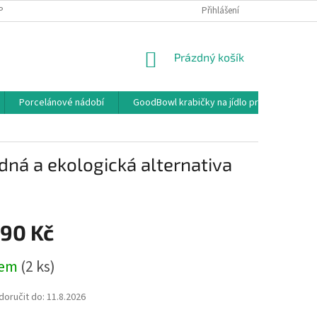
PODMÍNKY OCHRANY OSOBNÍCH ÚDAJŮ
OBCHODNÍ PODMÍNKY
Přihlášení
NÁKUPNÍ
Prázdný košík
KOŠÍK
Porcelánové nádobí
GoodBowl krabičky na jídlo pro rozvoz a ga
dná a ekologická alternativa
,90 Kč
dem
(2 ks)
oručit do:
11.8.2026