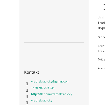
Jedl
trad
dopl
Slože
Krupi
citro
Může
Aler
Kontakt
vratnekrabicky
@
gmail.com
+420 702 206 034
http://fb.com/vratnekrabicky
vratnekrabicky