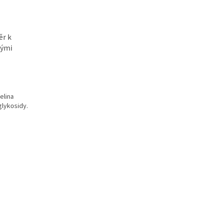
ěr k
lými
elina
-glykosidy.