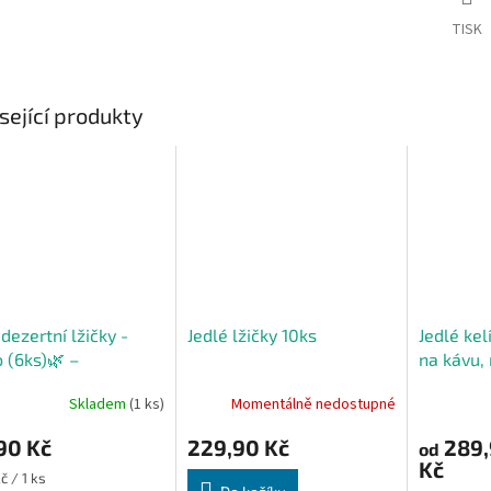
TISK
sející produkty
 dezertní lžičky -
Jedlé lžičky 10ks
Jedlé ke
 (6ks)🌿 –
na kávu,
gické a chutné
zmrzlinu
Skladem
(1 ks)
Momentálně nedostupné
90 Kč
229,90 Kč
289,
od
Kč
č / 1 ks