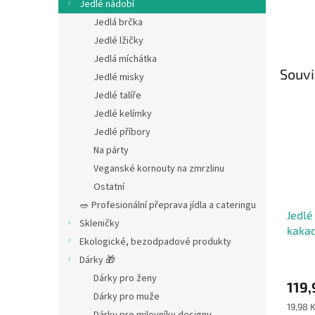
Jedlé nádobí
Jedlá brčka
Jedlé lžičky
Jedlá míchátka
Souvi
Jedlé misky
Jedlé talíře
Jedlé kelímky
Jedlé příbory
Na párty
Veganské kornouty na zmrzlinu
Ostatní
🥗 Profesionální přeprava jídla a cateringu
Jedlé
Skleničky
kakao
Ekologické, bezodpadové produkty
Ekolo
Dárky 🎁
Dárky pro ženy
119,
Dárky pro muže
Měrná
19,98 K