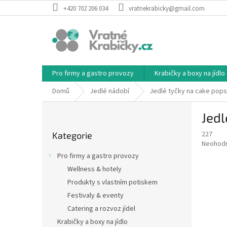
Přejít
+420 702 206 034
vratnekrabicky@gmail.com
na
obsah
Pro firmy a gastro provozy
Krabičky a boxy na jídlo
Domů
Jedlé nádobí
Jedlé tyčky na cake pops 
P
Jedl
o
Přeskočit
s
227
Kategorie
kategorie
t
Průměr
Neohod
r
hodnoce
Pro firmy a gastro provozy
a
produkt
Wellness & hotely
je
n
0,0
Produkty s vlastním potiskem
n
z
í
Festivaly & eventy
5
p
Catering a rozvoz jídel
hvězdič
a
Krabičky a boxy na jídlo