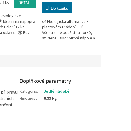
cena:
/ 1 ks
DETAIL
Do košíku
a ekologické
🍹 Ideální na nápoje a
🌿 Ekologická alternativa k
🎉 Balení 12 ks –
plastovému nádobí. - ✅
a oslavy. - 🌍 Bez
Všestranné použití na horké,
bytečného odpadu. -
studené i alkoholické nápoje a
 a udržitelné...
občerstvení. - 🎉 Ideální na
párty – žádné uklízení ani
plastový...
Doplňkové parametry
Kategorie
:
Jedlé nádobí
 přípravu
litních
Hmotnost
:
0.33 kg
ončení