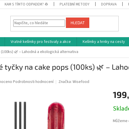
KAM S TÍMTO ODPADEM? ♻
PLATEBNÍ METODY
DOPRAVA
HLEDAT
Vratné kelímky pro festivaly a akce
Kelímky a hrnky na cesty
(100ks) 🌿 – Lahodná a ekologická alternativa
é tyčky na cake pops (100ks) 🌿 – Laho
né
noceno
Podrobnosti hodnocení
Značka:
Wisefood
ní
199
u
Měrná
Skla
cena:
ek.
Můžeme d