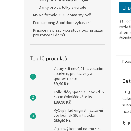
Dárky pro milovníky designu
cena:
Dárky pro učitelky a učitele
D
MS ve fotbale 2026 doma stylově
🍴 100
Eco camping & outdoor vybavení
rozlož
Krabice na pizzu – plastový box na pizzu
altern
pro rozvoz i domů
lžičkám
dezert
pochou
přírodn
Top 10 produktů
Popi
Vratný kelímek 0,2 l – s vlastním
potiskem, pro festivaly a
sportovní akce
Det
39,90 Kč
🌿
J
Jedlé lžičky Spoonie Choc vel. S
6,8cm čokoládové 35 ks
cake
189,90 Kč
suro
MyCup’n Lid original – cestovní
host
eco kelímek 360 ml s víčkem
289,90 Kč
🍭
P
Veganský kornout na zmrzlinu