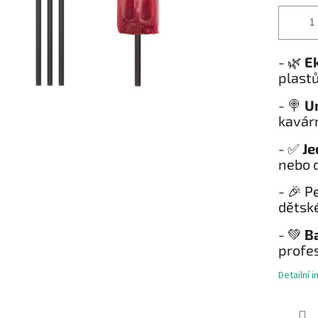
- 🌿
E
plastů
- 🍭
Un
kavár
- ✅
Je
nebo 
- 🎉 P
dětské
- 💚
Ba
profes
Detailní 