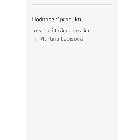
Hodnocení produktů
Rostoucí tužka - bazalka
Martina Lepišová
|
Hodnocení produktu je 5 z 5 hvězdiček.