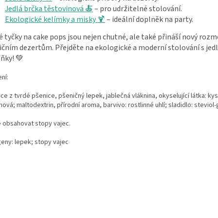
Jedlá brčka těstovinová 🍝
– pro udržitelné stolování.
Ekologické kelímky a misky 🍹
– ideální doplněk na party.
é tyčky na cake pops jsou nejen chutné, ale také přináší nový rozm
ičním dezertům. Přejděte na ekologické a moderní stolování s jed
ňky! 💚
ní:
ce z tvrdé pšenice, pšeničný lepek, jablečná vláknina, okyselující látka: kys
nová; maltodextrin, přírodní aroma, barvivo: rostlinné uhlí; sladidlo: steviol
 obsahovat stopy vajec.
geny: lepek; stopy vajec