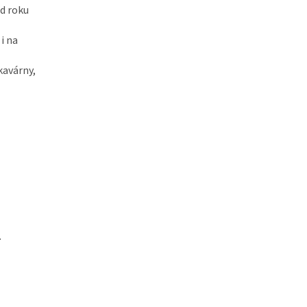
od roku
i na
kavárny,
.