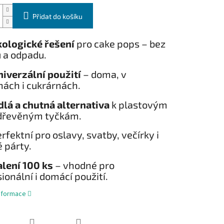
Přidat do košíku
kologické řešení
pro cake pops – bez
 a odpadu.
iverzální použití
– doma, v
nách i cukrárnách.
dlá a chutná alternativa
k plastovým
dřevěným tyčkám.
erfektní pro oslavy, svatby, večírky i
 párty.
lení 100 ks
– vhodné pro
ionální i domácí použití.
informace