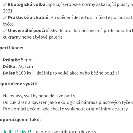
✅
Ekologická volba:
Splňují evropské normy zakazující plasty 
2021.
✅
Praktické a chutné:
Po snědení dezertu si můžete pochutnat 
tyčce.
✅
Univerzální použití:
Skvělé pro domácí pečení, profesionální 
cukrárny nebo stylové galerie.
pecifikace:
Průměr:
5 mm
Délka:
22,5 cm
Balení:
100 ks – ideální pro velké akce nebo běžné použití.
oporučené využití:
Na oslavy, svatby nebo dětské párty.
Do cukráren a kaváren jako ekologická náhrada plastových tyček
Pro domácí pečení, kde chcete vyniknout originálními dezerty.
oporučujeme také:
Jedlé lžičky 🍴
– ekologické příbory na dezerty.