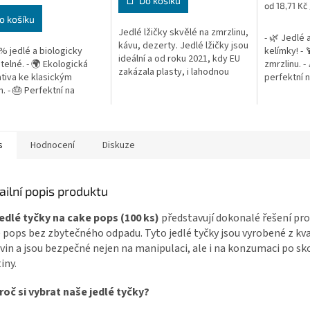
Do košíku
Měrná
od 18,71 Kč 
cena:
o košíku
Jedlé lžičky skvělé na zmrzlinu,
- 🌿 Jedlé 
kávu, dezerty. Jedlé lžičky jsou
% jedlé a biologicky
kelímky! - 
ideální a od roku 2021, kdy EU
itelné. - 🌍 Ekologická
zmrzlinu. - 
zakázala plasty, i lahodnou
ativa ke klasickým
perfektní n
alternativou k plastovým
. - 🎂 Perfektní na
plastu a z
lžičkám.
y, zmrzliny a malé
✅ Praktické
tky. - ✅ Vyrobené z
ích...
s
Hodnocení
Diskuze
ailní popis produktu
edlé tyčky na cake pops (100 ks)
představují dokonalé řešení pro
 pops bez zbytečného odpadu. Tyto jedlé tyčky jsou vyrobené z kva
vin a jsou bezpečné nejen na manipulaci, ale i na konzumaci po sk
iny.
roč si vybrat naše jedlé tyčky?