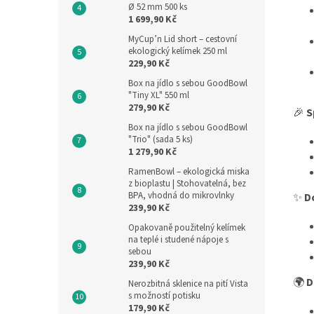
Ø 52 mm 500 ks
1 699,90 Kč
MyCup’n Lid short – cestovní
ekologický kelímek 250 ml
229,90 Kč
Box na jídlo s sebou GoodBowl
"Tiny XL" 550 ml
279,90 Kč
🎉
S
Box na jídlo s sebou GoodBowl
"Trio" (sada 5 ks)
1 279,90 Kč
RamenBowl – ekologická miska
z bioplastu | Stohovatelná, bez
BPA, vhodná do mikrovlnky
✨
D
239,90 Kč
Opakovaně použitelný kelímek
na teplé i studené nápoje s
sebou
239,90 Kč
🌍
D
Nerozbitná sklenice na pití Vista
s možností potisku
179,90 Kč