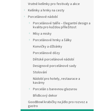
n
Vratné kelímky pro festivaly a akce
e
Kelímky a hrnky na cesty
l
Porcelánové nádobí
Porcelánové talíře – Elegantní design a
kvalita pro každou příležitost
Mísy a misky
Porcelánové hrnky a šálky
Konvičky a džbánky
Porcelánové dózy
Dětské porcelánové nádobí
Designové porcelánové sady
Stolování
Nádobí pro hotely, restaurace a
kavárny
Porcelán s barevnou glazurou
Břidlicový dekor
GoodBowl krabičky na jídlo pro rozvoz a
gastro