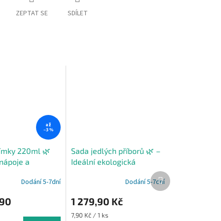
ZEPTAT SE
SDÍLET
až
–3 %
límky 220ml 🌿
Sada jedlých příborů 🌿 –
 nápoje a
Ideální ekologická
 12ks
alternativa na párty
Další
Dodání 5-7dní
Dodání 5-7dní
produkt
90
1 279,90 Kč
Měrná
7,90 Kč / 1 ks